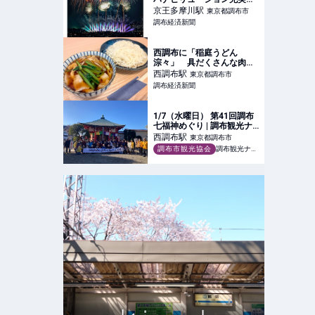
新しい有料席も
京王多摩川
駅
東京都調布市
調布経済新聞
西調布に「稲庭うどん
淙々」 具だくさんな肉つ
け汁を看板メニューに
西調布
駅
東京都調布市
調布経済新聞
1/7（水曜日） 第41回調布
七福神めぐり | 調布観光ナ
ビ【調布市観光協会公式サ
西調布
駅
東京都調布市
イト】
調布市観光協会
調布観光ナビ【調布市観光協会公式サイト】