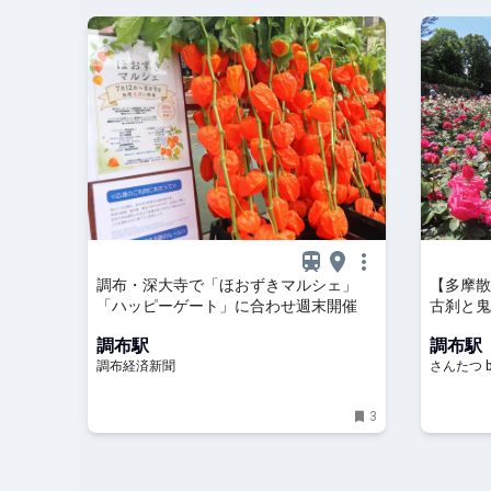
調布・深大寺で「ほおずきマルシェ」
【多摩散
「ハッピーゲート」に合わせ週末開催
古刹と鬼
人
調布駅
調布駅
調布経済新聞
さんたつ 
3