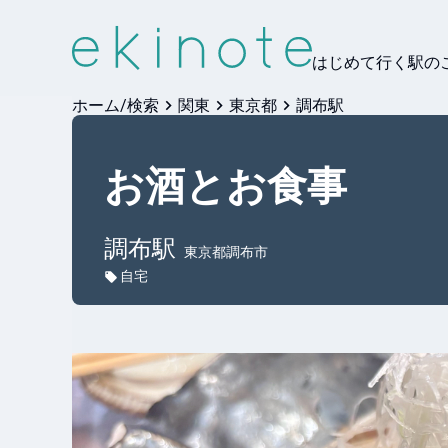
はじめて行く駅の
ホーム/検索
関東
東京都
調布駅
お酒とお食事
調布
駅
東京都調布市
自宅