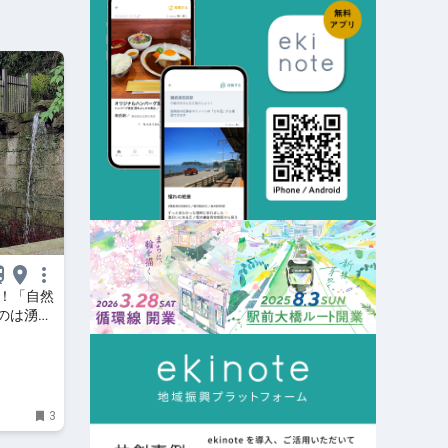
へ！「自然
のは湧水
達人
3