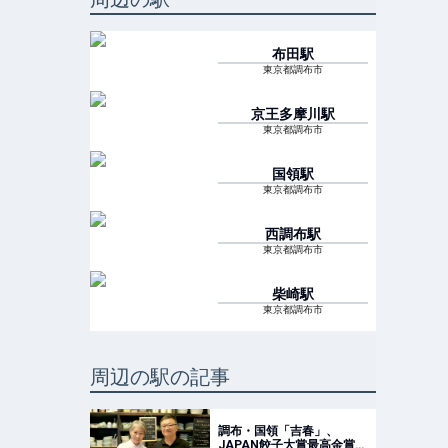
布田
駅
東京都調布市
京王多摩川
駅
東京都調布市
国領
駅
東京都調布市
西調布
駅
東京都調布市
柴崎
駅
東京都調布市
周辺の駅の記事
調布・国領「吉春」、
JAPAN餃子大賞最高金賞