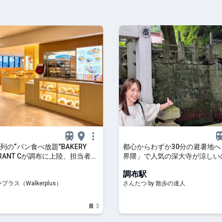
列の“パン食べ放題”BAKERY
都心からわずか30分の避暑地
URANT Cが調布に上陸、担当者に
界隈」で人気の深大寺が涼しい
アルな反響は？最大200組待ち
のおかげ｜さんたつ by 散歩の
調布駅
｜ウォーカープラス
ラス（Walkerplus）
さんたつ by 散歩の達人
3