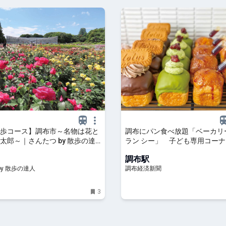
歩コース】調布市～名物は花と
調布にパン食べ放題「ベーカリ
太郎～｜さんたつ by 散歩の達
ラン シー」 子ども専用コー
調布駅
by 散歩の達人
調布経済新聞
3