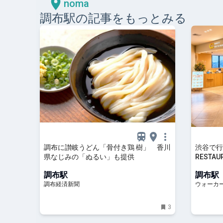
noma
調布
駅の記事をもっとみる
調布に讃岐うどん「骨付き鶏 樹」 香川
渋谷で行
県なじみの「ぬるい」も提供
RESTA
聞いたリ
調布駅
調布駅
の日も！
調布経済新聞
ウォーカープ
3