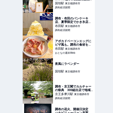
昨年の水餃子部門に続き
国領
駅
東京都調布市
調布経済新聞
調布・布田のパンケーキ
店、夏季限定でかき氷店
に 鉄板前の灼熱地獄を回
布田
駅
東京都調布市
避
調布経済新聞
アボカドベーコンエッグに
ピザ風も。調布の食材を活
かしたガレット専門店
布田
駅
東京都調布市
『Oklm』は引き出し豊富
おとなの週末Web
夜風にラベンダー
国領
駅
東京都調布市
調布・京王閣でカルチャー
の祭典 300組出店で地域
盛り上げる
京王多摩川
駅
東京都調布市
調布経済新聞
調布の花火、開催日決定
ハナビリュージョン充実、