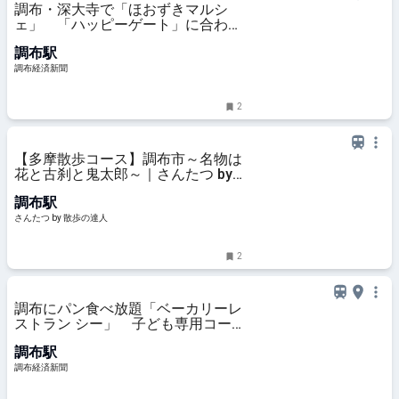
調布・深大寺で「ほおずきマルシ
ェ」 「ハッピーゲート」に合わせ
週末開催
調布駅
調布経済新聞
2
【多摩散歩コース】調布市～名物は
花と古刹と鬼太郎～｜さんたつ by
散歩の達人
調布駅
さんたつ by 散歩の達人
2
調布にパン食べ放題「ベーカリーレ
ストラン シー」 子ども専用コー
ナーも
調布駅
調布経済新聞