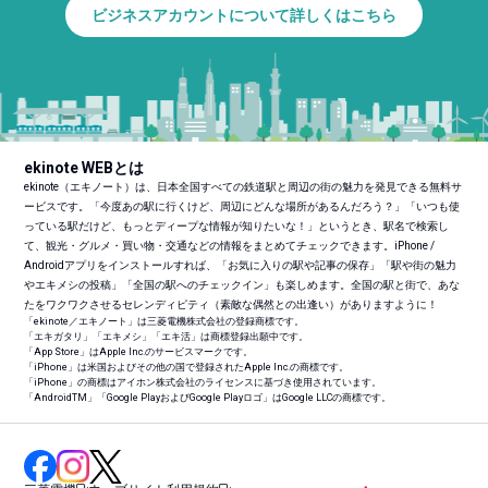
ビジネスアカウントについて詳しくはこちら
ekinote WEBとは
ekinote（エキノート）は、日本全国すべての鉄道駅と周辺の街の魅力を発見できる無料サ
ービスです。「今度あの駅に行くけど、周辺にどんな場所があるんだろう？」「いつも使
っている駅だけど、もっとディープな情報が知りたいな！」というとき、駅名で検索し
て、観光・グルメ・買い物・交通などの情報をまとめてチェックできます。iPhone /
Androidアプリをインストールすれば、「お気に入りの駅や記事の保存」「駅や街の魅力
やエキメシの投稿」「全国の駅へのチェックイン」も楽しめます。全国の駅と街で、あな
たをワクワクさせるセレンディピティ（素敵な偶然との出逢い）がありますように！
「ekinote／エキノート」は三菱電機株式会社の登録商標です。
「エキガタリ」「エキメシ」「エキ活」は商標登録出願中です。
「App Store」はApple Inc.のサービスマークです。
「iPhone」は米国およびその他の国で登録されたApple Inc.の商標です。
「iPhone」の商標はアイホン株式会社のライセンスに基づき使用されています。
「Android
TM
」「Google PlayおよびGoogle Playロゴ」はGoogle LLCの商標です。