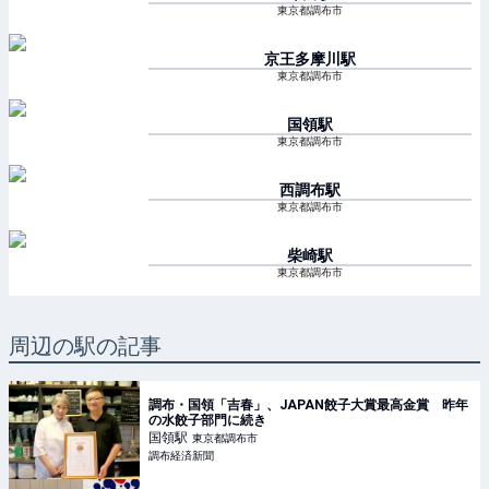
東京都調布市
京王多摩川
駅
東京都調布市
国領
駅
東京都調布市
西調布
駅
東京都調布市
柴崎
駅
東京都調布市
周辺の駅の記事
調布・国領「吉春」、JAPAN餃子大賞最高金賞 昨年
の水餃子部門に続き
国領
駅
東京都調布市
調布経済新聞