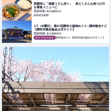
西調布に「稲庭うどん淙々」 具だくさんな肉つけ汁
を看板メニューに
西調布
駅
東京都調布市
調布経済新聞
1/7（水曜日） 第41回調布七福神めぐり | 調布観光ナビ
【調布市観光協会公式サイト】
西調布
駅
東京都調布市
調布市観光協会
調布観光ナビ【調布市観光協会公式サイト】