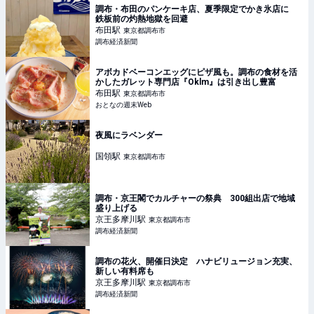
調布・布田のパンケーキ店、夏季限定でかき氷店に
鉄板前の灼熱地獄を回避
布田
駅
東京都調布市
調布経済新聞
アボカドベーコンエッグにピザ風も。調布の食材を活
かしたガレット専門店『Oklm』は引き出し豊富
布田
駅
東京都調布市
おとなの週末Web
夜風にラベンダー
国領
駅
東京都調布市
調布・京王閣でカルチャーの祭典 300組出店で地域
盛り上げる
京王多摩川
駅
東京都調布市
調布経済新聞
調布の花火、開催日決定 ハナビリュージョン充実、
新しい有料席も
京王多摩川
駅
東京都調布市
調布経済新聞