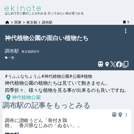
はじめて行く駅のことがわかる 行ってみたい街が見つかる
9
関東
東京都
調布駅
神代植物公園の面白い植物たち
調布
駅
東京都調布市
一般
#うふふなちょうふ
#神代植物公園
#公園
#植物
神代植物公園の植物たちは見ていて飽きません。

四季折々、様々な植物を見る事が出来るのも良いですね。
神代植物公園
調布
駅の記事をもっとみる
調布に讃岐うどん「骨付き鶏
樹」 香川県なじみの「ぬるい」も
提供