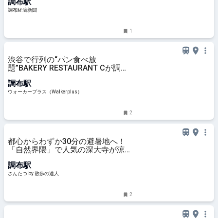
調布駅
調布経済新聞
1
渋谷で行列の“パン食べ放
題”BAKERY RESTAURANT Cが調布
に上陸、担当者に聞いたリアルな反
調布駅
響は？最大200組待ちの日も！｜ウ
ォーカープラス
ウォーカープラス（Walkerplus）
2
都心からわずか30分の避暑地へ！
「自然界隈」で人気の深大寺が涼し
いのは湧水のおかげ｜さんたつ by
調布駅
散歩の達人
さんたつ by 散歩の達人
2