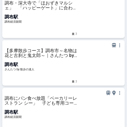
調布・深大寺で「ほおずきマルシ
ェ」 「ハッピーゲート」に合わせ
週末開催
調布駅
調布経済新聞
3
【多摩散歩コース】調布市～名物は
花と古刹と鬼太郎～｜さんたつ by
散歩の達人
調布駅
さんたつ by 散歩の達人
3
調布にパン食べ放題「ベーカリーレ
ストラン シー」 子ども専用コー
ナーも
調布駅
調布経済新聞