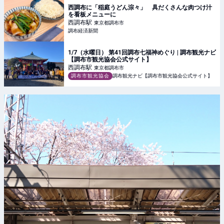
西調布に「稲庭うどん淙々」 具だくさんな肉つけ汁
を看板メニューに
西調布
駅
東京都調布市
調布経済新聞
1/7（水曜日） 第41回調布七福神めぐり | 調布観光ナビ
【調布市観光協会公式サイト】
西調布
駅
東京都調布市
調布市観光協会
調布観光ナビ【調布市観光協会公式サイト】