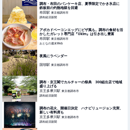
調布・布田のパンケーキ店、夏季限定でかき氷店に
鉄板前の灼熱地獄を回避
布田
駅
東京都調布市
調布経済新聞
アボカドベーコンエッグにピザ風も。調布の食材を活
かしたガレット専門店『Oklm』は引き出し豊富
布田
駅
東京都調布市
おとなの週末Web
夜風にラベンダー
国領
駅
東京都調布市
調布・京王閣でカルチャーの祭典 300組出店で地域
盛り上げる
京王多摩川
駅
東京都調布市
調布経済新聞
調布の花火、開催日決定 ハナビリュージョン充実、
新しい有料席も
京王多摩川
駅
東京都調布市
調布経済新聞