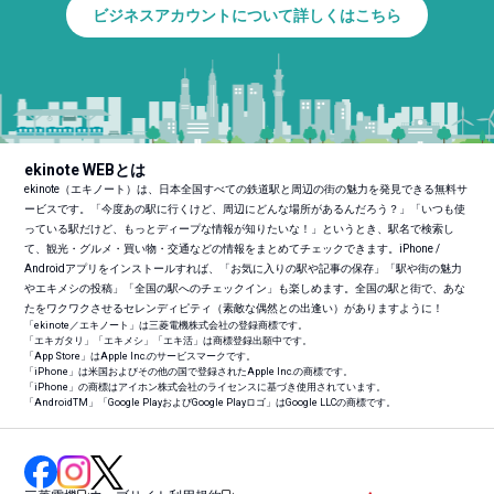
ビジネスアカウントについて詳しくはこちら
ekinote WEBとは
ekinote（エキノート）は、日本全国すべての鉄道駅と周辺の街の魅力を発見できる無料サ
ービスです。「今度あの駅に行くけど、周辺にどんな場所があるんだろう？」「いつも使
っている駅だけど、もっとディープな情報が知りたいな！」というとき、駅名で検索し
て、観光・グルメ・買い物・交通などの情報をまとめてチェックできます。iPhone /
Androidアプリをインストールすれば、「お気に入りの駅や記事の保存」「駅や街の魅力
やエキメシの投稿」「全国の駅へのチェックイン」も楽しめます。全国の駅と街で、あな
たをワクワクさせるセレンディピティ（素敵な偶然との出逢い）がありますように！
「ekinote／エキノート」は三菱電機株式会社の登録商標です。
「エキガタリ」「エキメシ」「エキ活」は商標登録出願中です。
「App Store」はApple Inc.のサービスマークです。
「iPhone」は米国およびその他の国で登録されたApple Inc.の商標です。
「iPhone」の商標はアイホン株式会社のライセンスに基づき使用されています。
「Android
TM
」「Google PlayおよびGoogle Playロゴ」はGoogle LLCの商標です。