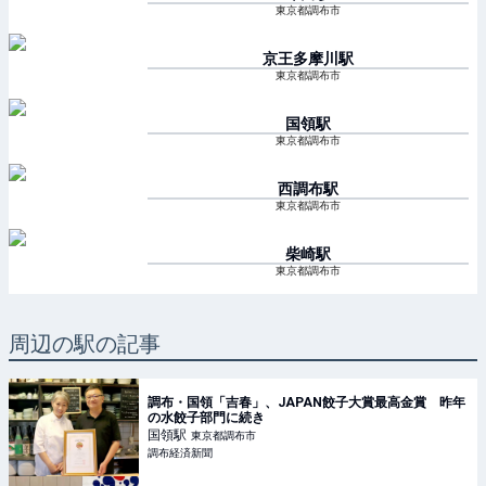
東京都調布市
京王多摩川
駅
東京都調布市
国領
駅
東京都調布市
西調布
駅
東京都調布市
柴崎
駅
東京都調布市
周辺の駅の記事
調布・国領「吉春」、JAPAN餃子大賞最高金賞 昨年
の水餃子部門に続き
国領
駅
東京都調布市
調布経済新聞