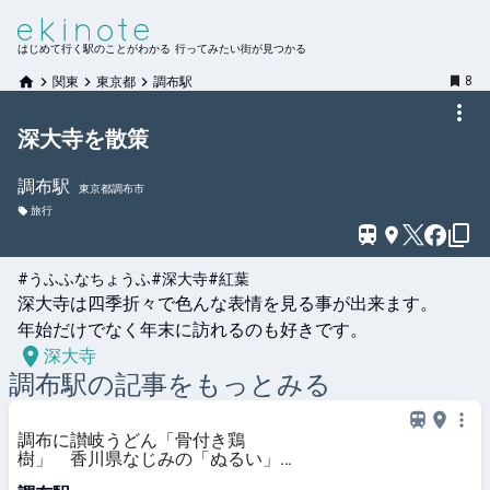
はじめて行く駅のことがわかる 行ってみたい街が見つかる
8
関東
東京都
調布駅
深大寺を散策
調布
駅
東京都調布市
旅行
#うふふなちょうふ
#深大寺
#紅葉
深大寺は四季折々で色んな表情を見る事が出来ます。

年始だけでなく年末に訪れるのも好きです。
深大寺
調布
駅の記事をもっとみる
調布に讃岐うどん「骨付き鶏
樹」 香川県なじみの「ぬるい」も
提供