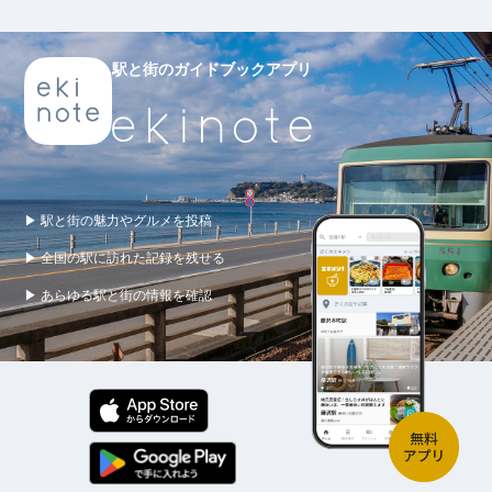
駅と街のガイドブックアプリ
▶ 駅と街の魅力やグルメを投稿
▶ 全国の駅に訪れた記録を残せる
▶ あらゆる駅と街の情報を確認