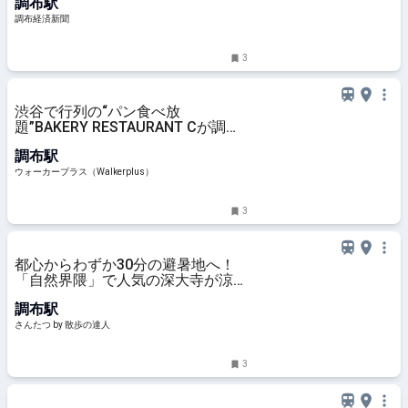
調布駅
調布経済新聞
3
渋谷で行列の“パン食べ放
題”BAKERY RESTAURANT Cが調布
に上陸、担当者に聞いたリアルな反
調布駅
響は？最大200組待ちの日も！｜ウ
ォーカープラス
ウォーカープラス（Walkerplus）
3
都心からわずか30分の避暑地へ！
「自然界隈」で人気の深大寺が涼し
いのは湧水のおかげ｜さんたつ by
調布駅
散歩の達人
さんたつ by 散歩の達人
3