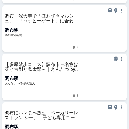
調布・深大寺で「ほおずきマルシ
ェ」 「ハッピーゲート」に合わせ
週末開催
調布駅
調布経済新聞
3
【多摩散歩コース】調布市～名物は
花と古刹と鬼太郎～｜さんたつ by
散歩の達人
調布駅
さんたつ by 散歩の達人
3
調布にパン食べ放題「ベーカリーレ
ストラン シー」 子ども専用コー
ナーも
調布駅