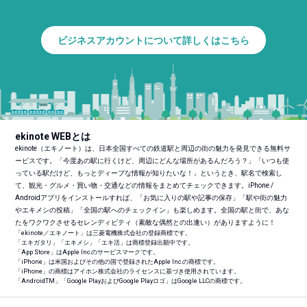
ビジネスアカウントについて詳しくはこちら
ekinote WEBとは
ekinote（エキノート）は、日本全国すべての鉄道駅と周辺の街の魅力を発見できる無料サ
ービスです。「今度あの駅に行くけど、周辺にどんな場所があるんだろう？」「いつも使
っている駅だけど、もっとディープな情報が知りたいな！」というとき、駅名で検索し
て、観光・グルメ・買い物・交通などの情報をまとめてチェックできます。iPhone /
Androidアプリをインストールすれば、「お気に入りの駅や記事の保存」「駅や街の魅力
やエキメシの投稿」「全国の駅へのチェックイン」も楽しめます。全国の駅と街で、あな
たをワクワクさせるセレンディピティ（素敵な偶然との出逢い）がありますように！
「ekinote／エキノート」は三菱電機株式会社の登録商標です。
「エキガタリ」「エキメシ」「エキ活」は商標登録出願中です。
「App Store」はApple Inc.のサービスマークです。
「iPhone」は米国およびその他の国で登録されたApple Inc.の商標です。
「iPhone」の商標はアイホン株式会社のライセンスに基づき使用されています。
「Android
TM
」「Google PlayおよびGoogle Playロゴ」はGoogle LLCの商標です。