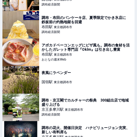
調布経済新聞
調布・布田のパンケーキ店、夏季限定でかき氷店に
鉄板前の灼熱地獄を回避
布田
駅
東京都調布市
調布経済新聞
アボカドベーコンエッグにピザ風も。調布の食材を活
かしたガレット専門店『Oklm』は引き出し豊富
布田
駅
東京都調布市
おとなの週末Web
夜風にラベンダー
国領
駅
東京都調布市
調布・京王閣でカルチャーの祭典 300組出店で地域
盛り上げる
京王多摩川
駅
東京都調布市
調布経済新聞
調布の花火、開催日決定 ハナビリュージョン充実、
新しい有料席も