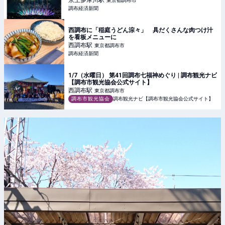
京王多摩川
駅
東京都調布市
調布経済新聞
西調布に「稲庭うどん淙々」 具だくさんな肉つけ汁
を看板メニューに
西調布
駅
東京都調布市
調布経済新聞
1/7（水曜日） 第41回調布七福神めぐり | 調布観光ナビ
【調布市観光協会公式サイト】
西調布
駅
東京都調布市
調布市観光協会
調布観光ナビ【調布市観光協会公式サイト】