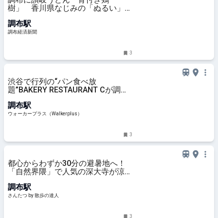
樹」 香川県なじみの「ぬるい」も
提供
調布駅
調布経済新聞
3
渋谷で行列の“パン食べ放
題”BAKERY RESTAURANT Cが調布
に上陸、担当者に聞いたリアルな反
調布駅
響は？最大200組待ちの日も！｜ウ
ォーカープラス
ウォーカープラス（Walkerplus）
3
都心からわずか30分の避暑地へ！
「自然界隈」で人気の深大寺が涼し
いのは湧水のおかげ｜さんたつ by
調布駅
散歩の達人
さんたつ by 散歩の達人
3