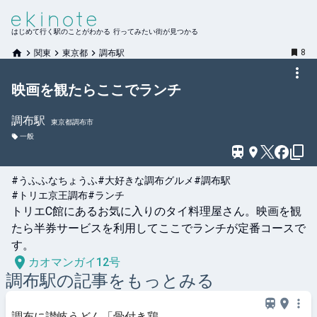
はじめて行く駅のことがわかる 行ってみたい街が見つかる
8
関東
東京都
調布駅
映画を観たらここでランチ
調布
駅
東京都調布市
一般
#うふふなちょうふ
#大好きな調布グルメ
#調布駅
#トリエ京王調布
#ランチ
トリエC館にあるお気に入りのタイ料理屋さん。映画を観
たら半券サービスを利用してここでランチが定番コースで
す。
カオマンガイ12号
調布
駅の記事をもっとみる
調布に讃岐うどん「骨付き鶏