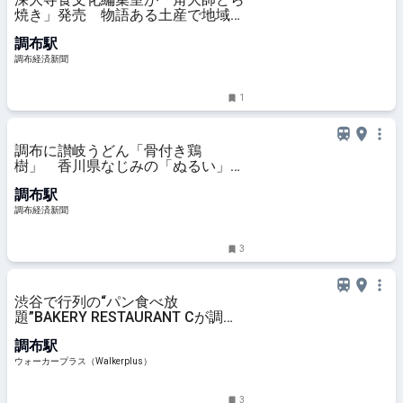
焼き」発売 物語ある土産で地域を
元気に
調布駅
調布経済新聞
1
調布に讃岐うどん「骨付き鶏
樹」 香川県なじみの「ぬるい」も
提供
調布駅
調布経済新聞
3
渋谷で行列の“パン食べ放
題”BAKERY RESTAURANT Cが調布
に上陸、担当者に聞いたリアルな反
調布駅
響は？最大200組待ちの日も！｜ウ
ォーカープラス
ウォーカープラス（Walkerplus）
3