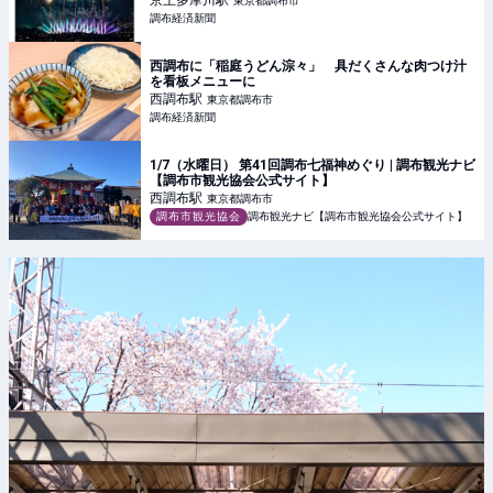
京王多摩川
駅
東京都調布市
調布経済新聞
西調布に「稲庭うどん淙々」 具だくさんな肉つけ汁
を看板メニューに
西調布
駅
東京都調布市
調布経済新聞
1/7（水曜日） 第41回調布七福神めぐり | 調布観光ナビ
【調布市観光協会公式サイト】
西調布
駅
東京都調布市
調布市観光協会
調布観光ナビ【調布市観光協会公式サイト】