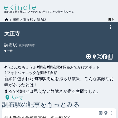
はじめて行く駅のことがわかる 行ってみたい街が見つかる
6
関東
東京都
調布駅
大正寺
調布
駅
東京都調布市
一般
#うふふなちょうふ
#調布
#調布駅
#調布おでかけスポット
#フォトジェニックな調布
#自然
新緑に包まれた調布駅周辺をぶらり散策。こんな素敵なお
寺があったとは！

まるで都内とは思えない静謐さが宿る空間でした。
大正寺
調布
駅の記事をもっとみる
深大寺食文化編集室が「角大師どら