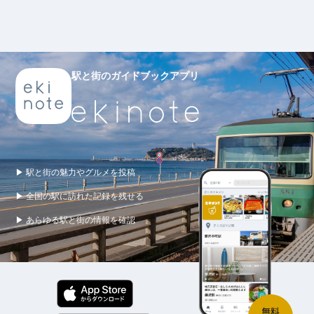
駅と街のガイドブックアプリ
▶ 駅と街の魅力やグルメを投稿
▶ 全国の駅に訪れた記録を残せる
▶ あらゆる駅と街の情報を確認