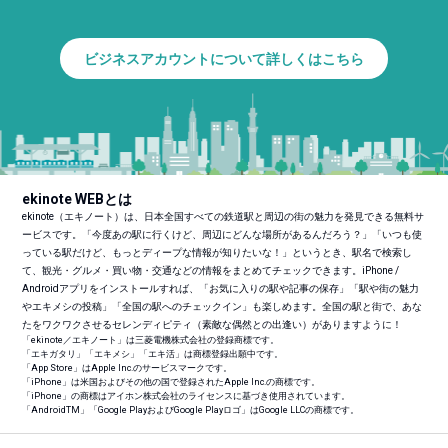
ビジネスアカウントについて詳しくはこちら
ekinote WEBとは
ekinote（エキノート）は、日本全国すべての鉄道駅と周辺の街の魅力を発見できる無料サ
ービスです。「今度あの駅に行くけど、周辺にどんな場所があるんだろう？」「いつも使
っている駅だけど、もっとディープな情報が知りたいな！」というとき、駅名で検索し
て、観光・グルメ・買い物・交通などの情報をまとめてチェックできます。iPhone /
Androidアプリをインストールすれば、「お気に入りの駅や記事の保存」「駅や街の魅力
やエキメシの投稿」「全国の駅へのチェックイン」も楽しめます。全国の駅と街で、あな
たをワクワクさせるセレンディピティ（素敵な偶然との出逢い）がありますように！
「ekinote／エキノート」は三菱電機株式会社の登録商標です。
「エキガタリ」「エキメシ」「エキ活」は商標登録出願中です。
「App Store」はApple Inc.のサービスマークです。
「iPhone」は米国およびその他の国で登録されたApple Inc.の商標です。
「iPhone」の商標はアイホン株式会社のライセンスに基づき使用されています。
「Android
TM
」「Google PlayおよびGoogle Playロゴ」はGoogle LLCの商標です。