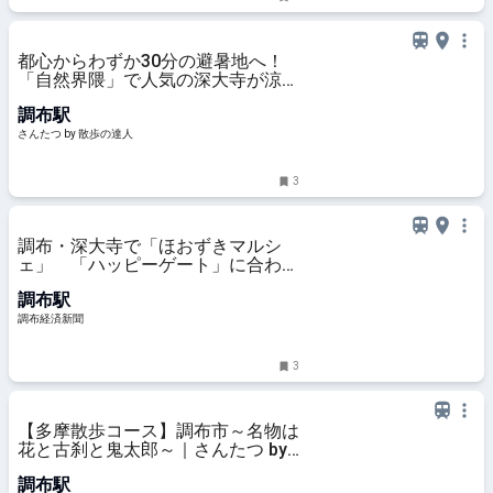
都心からわずか30分の避暑地へ！
「自然界隈」で人気の深大寺が涼し
いのは湧水のおかげ｜さんたつ by
調布駅
散歩の達人
さんたつ by 散歩の達人
3
調布・深大寺で「ほおずきマルシ
ェ」 「ハッピーゲート」に合わせ
週末開催
調布駅
調布経済新聞
3
【多摩散歩コース】調布市～名物は
花と古刹と鬼太郎～｜さんたつ by
散歩の達人
調布駅