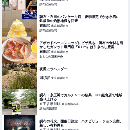
調布経済新聞
調布・布田のパンケーキ店、夏季限定でかき氷店に
鉄板前の灼熱地獄を回避
布田
駅
東京都調布市
調布経済新聞
アボカドベーコンエッグにピザ風も。調布の食材を活
かしたガレット専門店『Oklm』は引き出し豊富
布田
駅
東京都調布市
おとなの週末Web
夜風にラベンダー
国領
駅
東京都調布市
調布・京王閣でカルチャーの祭典 300組出店で地域
盛り上げる
京王多摩川
駅
東京都調布市
調布経済新聞
調布の花火、開催日決定 ハナビリュージョン充実、
新しい有料席も