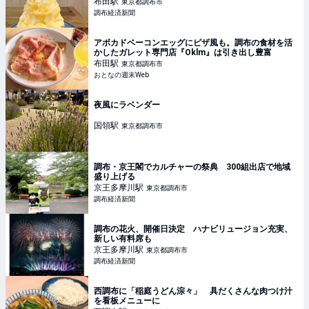
布田
駅
東京都調布市
調布経済新聞
アボカドベーコンエッグにピザ風も。調布の食材を活
かしたガレット専門店『Oklm』は引き出し豊富
布田
駅
東京都調布市
おとなの週末Web
夜風にラベンダー
国領
駅
東京都調布市
調布・京王閣でカルチャーの祭典 300組出店で地域
盛り上げる
京王多摩川
駅
東京都調布市
調布経済新聞
調布の花火、開催日決定 ハナビリュージョン充実、
新しい有料席も
京王多摩川
駅
東京都調布市
調布経済新聞
西調布に「稲庭うどん淙々」 具だくさんな肉つけ汁
を看板メニューに