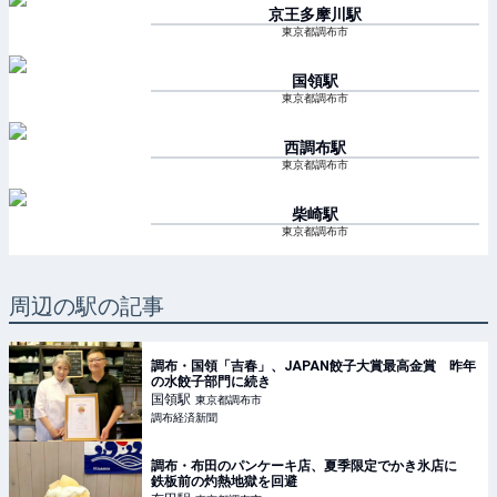
京王多摩川
駅
東京都調布市
国領
駅
東京都調布市
西調布
駅
東京都調布市
柴崎
駅
東京都調布市
周辺の駅の記事
調布・国領「吉春」、JAPAN餃子大賞最高金賞 昨年
の水餃子部門に続き
国領
駅
東京都調布市
調布経済新聞
調布・布田のパンケーキ店、夏季限定でかき氷店に
鉄板前の灼熱地獄を回避