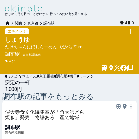
はじめて行く駅のことがわかる 行ってみたい街が見つかる
4
0
関東
東京都
調布駅
エキメシ！
しょうゆ
たけちゃんにぼしらーめん
駅から
72 m
調布
駅
東京都調布市
遊び
#うふふなちょうふ#京王電鉄#調布駅#煮干#ラーメン
安定の一杯
1,000円
調布
駅の記事をもっとみる
深大寺食文化編集室が「角大師どら
焼き」発売 物語ある土産で地域を
元気に
調布駅
調布経済新聞