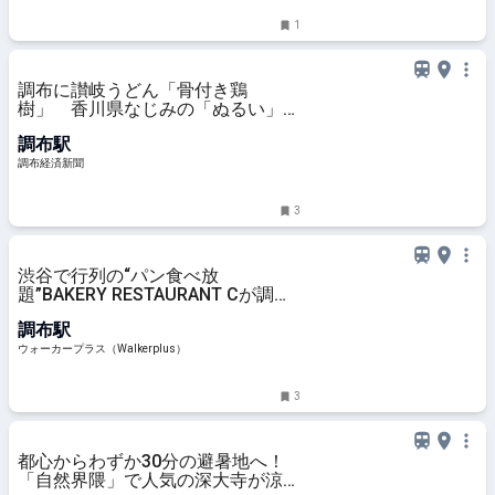
1
調布に讃岐うどん「骨付き鶏
樹」 香川県なじみの「ぬるい」も
提供
調布駅
調布経済新聞
3
渋谷で行列の“パン食べ放
題”BAKERY RESTAURANT Cが調布
に上陸、担当者に聞いたリアルな反
調布駅
響は？最大200組待ちの日も！｜ウ
ォーカープラス
ウォーカープラス（Walkerplus）
3
都心からわずか30分の避暑地へ！
「自然界隈」で人気の深大寺が涼し