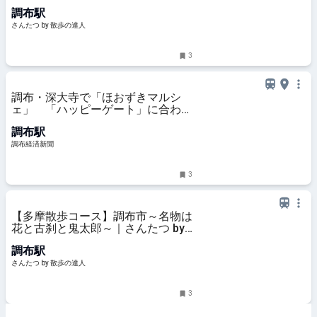
いのは湧水のおかげ｜さんたつ by
調布駅
散歩の達人
さんたつ by 散歩の達人
3
調布・深大寺で「ほおずきマルシ
ェ」 「ハッピーゲート」に合わせ
週末開催
調布駅
調布経済新聞
3
【多摩散歩コース】調布市～名物は
花と古刹と鬼太郎～｜さんたつ by
散歩の達人
調布駅
さんたつ by 散歩の達人
3