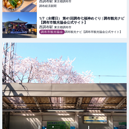
西調布
駅
東京都調布市
調布経済新聞
1/7（水曜日） 第41回調布七福神めぐり | 調布観光ナビ
【調布市観光協会公式サイト】
西調布
駅
東京都調布市
調布市観光協会
調布観光ナビ【調布市観光協会公式サイト】