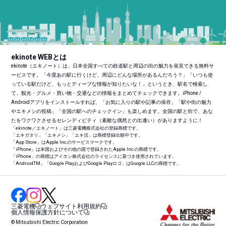
ekinote WEBとは
ekinote（エキノート）は、日本全国すべての鉄道駅と周辺の街の魅力を発見できる無料サ
ービスです。「今度あの駅に行くけど、周辺にどんな場所があるんだろう？」「いつも使
っている駅だけど、もっとディープな情報が知りたいな！」というとき、駅名で検索し
て、観光・グルメ・買い物・交通などの情報をまとめてチェックできます。iPhone /
Androidアプリをインストールすれば、「お気に入りの駅や記事の保存」「駅や街の魅力
やエキメシの投稿」「全国の駅へのチェックイン」も楽しめます。全国の駅と街で、あな
たをワクワクさせるセレンディピティ（素敵な偶然との出逢い）がありますように！
「ekinote／エキノート」は三菱電機株式会社の登録商標です。
「エキガタリ」「エキメシ」「エキ活」は商標登録出願中です。
「App Store」はApple Inc.のサービスマークです。
「iPhone」は米国およびその他の国で登録されたApple Inc.の商標です。
「iPhone」の商標はアイホン株式会社のライセンスに基づき使用されています。
「Android
TM
」「Google PlayおよびGoogle Playロゴ」はGoogle LLCの商標です。
三菱電機
ウェブサイト利用規約
個人情報保護方針について
© Mitsubishi Electric Corporation