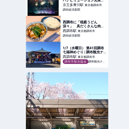
ハナビリュージョン充実、
新しい有料席も
京王多摩川
駅
東京都調布市
調布経済新聞
西調布に「稲庭うどん
淙々」 具だくさんな肉つ
け汁を看板メニューに
西調布
駅
東京都調布市
調布経済新聞
1/7（水曜日） 第41回調布
七福神めぐり | 調布観光ナ
ビ【調布市観光協会公式サ
西調布
駅
東京都調布市
イト】
調布市観光協会
調布観光ナビ【調布市観光協会公式サイト】