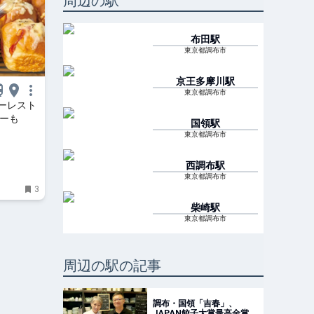
周辺の駅
布田
駅
東京都調布市
京王多摩川
駅
東京都調布市
ーレスト
ナーも
国領
駅
東京都調布市
西調布
駅
東京都調布市
3
柴崎
駅
東京都調布市
周辺の駅の記事
調布・国領「吉春」、
JAPAN餃子大賞最高金賞