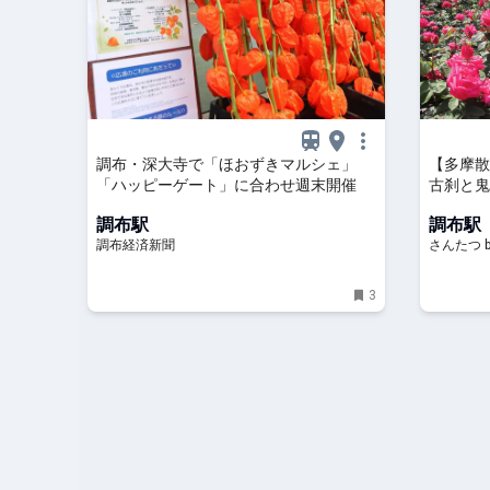
調布・深大寺で「ほおずきマルシェ」
【多摩散
「ハッピーゲート」に合わせ週末開催
古刹と鬼
人
調布駅
調布駅
調布経済新聞
さんたつ 
3