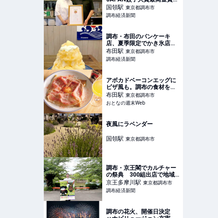
昨年の水餃子部門に続き
国領
駅
東京都調布市
調布経済新聞
調布・布田のパンケーキ
店、夏季限定でかき氷店
に 鉄板前の灼熱地獄を回
布田
駅
東京都調布市
避
調布経済新聞
アボカドベーコンエッグに
ピザ風も。調布の食材を活
かしたガレット専門店
布田
駅
東京都調布市
『Oklm』は引き出し豊富
おとなの週末Web
夜風にラベンダー
国領
駅
東京都調布市
調布・京王閣でカルチャー
の祭典 300組出店で地域
盛り上げる
京王多摩川
駅
東京都調布市
調布経済新聞
調布の花火、開催日決定