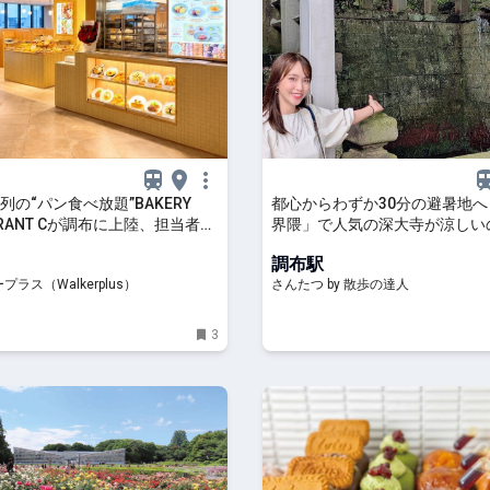
列の“パン食べ放題”BAKERY
都心からわずか30分の避暑地
URANT Cが調布に上陸、担当者に
界隈」で人気の深大寺が涼しい
アルな反響は？最大200組待ち
のおかげ｜さんたつ by 散歩の
調布駅
｜ウォーカープラス
ラス（Walkerplus）
さんたつ by 散歩の達人
3