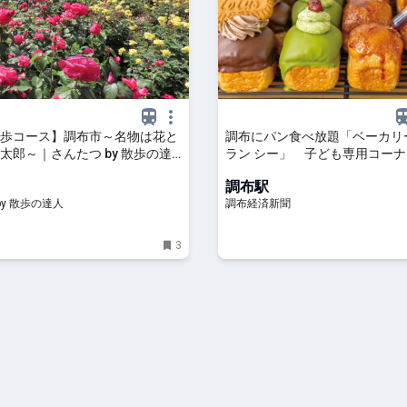
歩コース】調布市～名物は花と
調布にパン食べ放題「ベーカリ
太郎～｜さんたつ by 散歩の達
ラン シー」 子ども専用コー
調布駅
by 散歩の達人
調布経済新聞
3