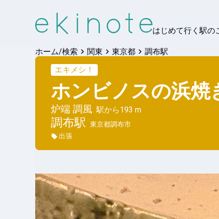
はじめて行く駅の
ホーム/検索
関東
東京都
調布駅
エキメシ！
ホンビノスの浜焼
炉端 調風
駅から
193 m
調布
駅
東京都調布市
出張