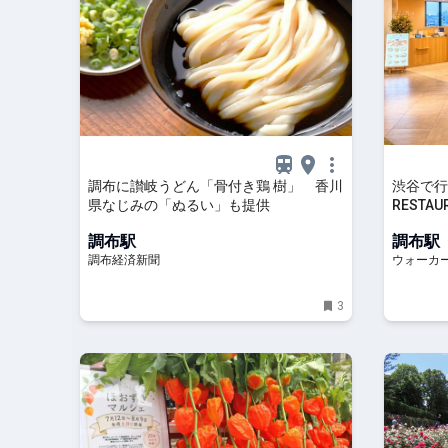
調布に讃岐うどん「骨付き鶏 樹」 香川
渋谷で行
県なじみの「ぬるい」も提供
RESTA
聞いたリ
調布駅
調布駅
の日も！
調布経済新聞
ウォーカープ
3