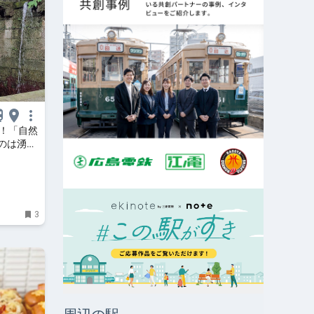
へ！「自然
のは湧水
達人
3