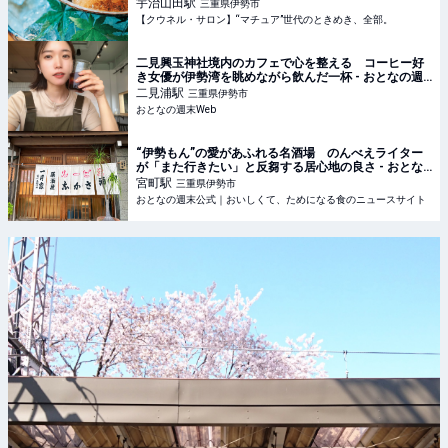
【クウネル・サロン】“マチュア”世代のときめき、全
宇治山田
駅
三重県伊勢市
部。
【クウネル・サロン】“マチュア”世代のときめき、全部。
二見興玉神社境内のカフェで心を整える コーヒー好
き女優が伊勢湾を眺めながら飲んだ一杯 - おとなの週
末Web
二見浦
駅
三重県伊勢市
おとなの週末Web
“伊勢もん”の愛があふれる名酒場 のんべえライター
が「また行きたい」と反芻する居心地の良さ - おとな
の週末公式｜おいしくて、ためになる食のニュースサ
宮町
駅
三重県伊勢市
イト
おとなの週末公式｜おいしくて、ためになる食のニュースサイト