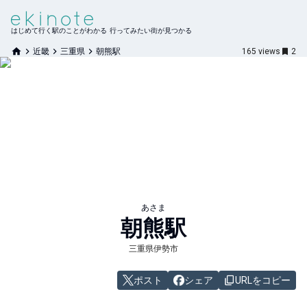
はじめて行く駅のことがわかる 行ってみたい街が見つかる
近畿
三重県
朝熊駅
165
views
2
あさま
朝熊
駅
三重県伊勢市
ポスト
シェア
URLをコピー