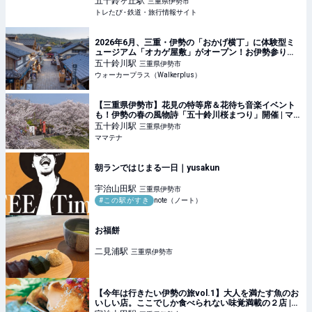
五十鈴ヶ丘
駅
三重県伊勢市
トレたび - 鉄道・旅行情報サイト
2026年6月、三重・伊勢の「おかげ横丁」に体験型ミ
ュージアム「オカゲ屋敷」がオープン！お伊勢参りの
マストスポットに新たな観光名所が誕生｜ウォーカー
五十鈴川
駅
三重県伊勢市
プラス
ウォーカープラス（Walkerplus）
【三重県伊勢市】花見の特等席＆花待ち音楽イベント
も！伊勢の春の風物詩「五十鈴川桜まつり」開催 | マ
マテナ
五十鈴川
駅
三重県伊勢市
ママテナ
朝ランではじまる一日｜yusakun
宇治山田
駅
三重県伊勢市
#この駅がすき
note（ノート）
お福餅
二見浦
駅
三重県伊勢市
【今年は行きたい伊勢の旅vol.1】大人を満たす魚のお
いしい店。ここでしか食べられない味覚満載の２店 |