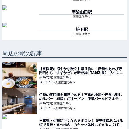
宇治山田
駅
三重県伊勢市
松下
駅
三重県伊勢市
周辺の駅の記事
【夏限定の涼やかな献立】贈り物に！伊勢のあわび専
門店から「すずかぜ」が新登場 | TABIZINE～人生に旅
心を～
伊勢市
駅
三重県伊勢市
TABIZINE～人生に旅心を～
伊勢の夜時間を満喫できる！三重の地酒や夜食も楽し
めるバー「紺碧」がオープン｜伊勢パールピアホテル |
TABIZINE～人生に旅心を～
伊勢市
駅
三重県伊勢市
TABIZINE～人生に旅心を～
三重県・伊勢に行くならまずコレ！ 歴史情緒あふれる
街で参拝と食べ歩き。カヤック体験もできるよくばり
旅へ | トレたび - 鉄道・旅行情報サイト