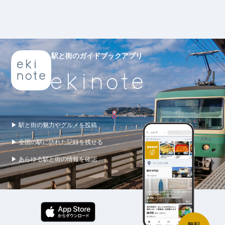
駅と街のガイドブックアプリ
▶ 駅と街の魅力やグルメを投稿
▶ 全国の駅に訪れた記録を残せる
▶ あらゆる駅と街の情報を確認