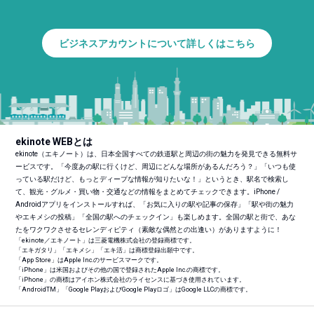
ビジネスアカウントについて詳しくはこちら
ekinote WEBとは
ekinote（エキノート）は、日本全国すべての鉄道駅と周辺の街の魅力を発見できる無料サ
ービスです。「今度あの駅に行くけど、周辺にどんな場所があるんだろう？」「いつも使
っている駅だけど、もっとディープな情報が知りたいな！」というとき、駅名で検索し
て、観光・グルメ・買い物・交通などの情報をまとめてチェックできます。iPhone /
Androidアプリをインストールすれば、「お気に入りの駅や記事の保存」「駅や街の魅力
やエキメシの投稿」「全国の駅へのチェックイン」も楽しめます。全国の駅と街で、あな
たをワクワクさせるセレンディピティ（素敵な偶然との出逢い）がありますように！
「ekinote／エキノート」は三菱電機株式会社の登録商標です。
「エキガタリ」「エキメシ」「エキ活」は商標登録出願中です。
「App Store」はApple Inc.のサービスマークです。
「iPhone」は米国およびその他の国で登録されたApple Inc.の商標です。
「iPhone」の商標はアイホン株式会社のライセンスに基づき使用されています。
「Android
TM
」「Google PlayおよびGoogle Playロゴ」はGoogle LLCの商標です。