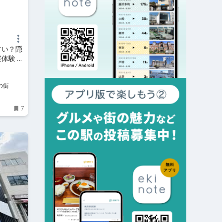
すい？隠
体験 -
い街・私の
私の街
7