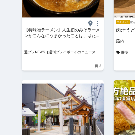
駅か
エキメシ！
肉汁う
【特味噌ラーメン】人生初のみそラーメ
ンがこんなにうまかったことは、はたし
蔵内
て幸福なことか不幸なことか：パリッコ
『今週のハマりめし』第244回
週プレNEWS［週刊プレイボーイのニュースサ
乗換
イト］
3