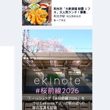
麺食べたい！
和光市「大衆酒場 朝霞 ミフ
ネ」大人気ランチ！爆量で
1000円のデカ盛り天丼定食
和光市
駅
埼玉県和光市
食べて埼玉