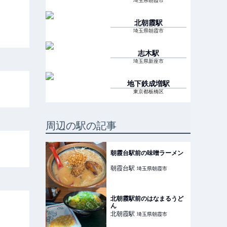
埼玉県朝霞市
北朝霞
駅
埼玉県朝霞市
志木
駅
埼玉県新座市
地下鉄成増
駅
東京都板橋区
周辺の駅の記事
朝霞台駅前の味噌ラーメン
朝霞台
駅
埼玉県朝霞市
北朝霞駅前のはなまるうど
ん
北朝霞
駅
埼玉県朝霞市