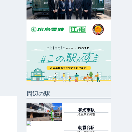
周辺の駅
和光市
駅
埼玉県和光市
朝霞台
駅