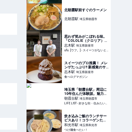
北朝霞駅前すぐのラーメン
北朝霞
駅
埼玉県朝霞市
思わず笑みがこぼれる味。
「COLOLIE（クロリア）」
（埼玉・志木）のパティシ
志木
駅
埼玉県新座市
エ夫婦が作るケーキとパフ
ufu. [ウフ。] - スイーツがないと始まらないufu.ウフ。
ェを求めて - ufu. [ウフ。]
スイーツのプロ推薦！ メレ
ンゲたっぷり!! 新感覚のサ
クサクモンブラン | 食べロ
志木
駅
埼玉県新座市
グマガジン
食べログマガジン
埼玉県「朝霞台駅」周辺に
10年住んだ体験談。魅力と
実際の住みやすさを紹介 -
朝霞台
駅
埼玉県朝霞市
LIFE LIST - 好きな街・住み
LIFE LIST - 好きな街・住みたい街・私の街
たい街・私の街
炊き込みご飯のランチサー
ビスあり！コラーゲンたっ
ぷりの濃厚鶏白湯つけ麺
和光市
駅
埼玉県和光市
【麺屋 樹真/和光市】|つけ
つけ麺食べたい！