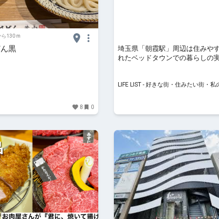
ら130 m
どん黒
埼玉県「朝霞駅」周辺は住みや
れたベッドタウンでの暮らしの実
LIFE LIST - 好きな街・住みた
街
LIFE LIST - 好きな街・住みたい街・
8
0