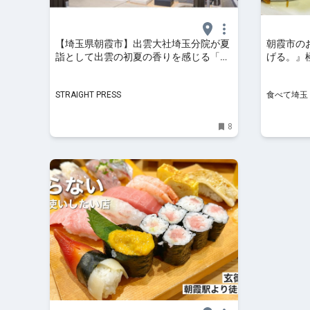
【埼玉県朝霞市】出雲大社埼玉分院が夏
朝霞市の
詣として出雲の初夏の香りを感じる「真
げる。』
菰納涼祭」を開催
きした最
STRAIGHT PRESS
食べて埼玉
8