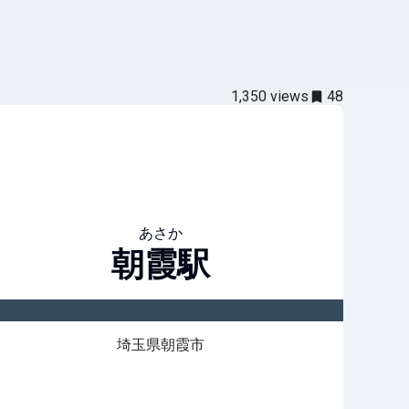
1,350
views
48
あさか
朝霞
駅
埼玉県朝霞市