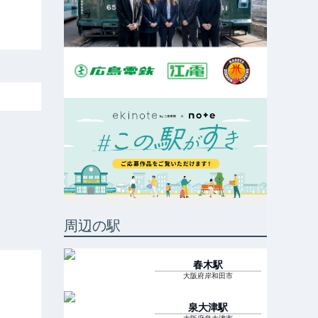
周辺の駅
春木
駅
大阪府岸和田市
泉大津
駅