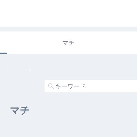
マチ
エキガタリ
する記事がありません
マチ