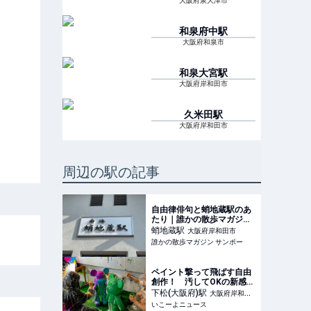
大阪府泉大津市
和泉府中
駅
大阪府和泉市
和泉大宮
駅
大阪府岸和田市
久米田
駅
大阪府岸和田市
周辺の駅の記事
自由律俳句と蛸地蔵駅のあ
たり｜誰かの散歩マガジン
サンポー
蛸地蔵
駅
大阪府岸和田市
誰かの散歩マガジン サンポー
ペイント撃って飛ばす自由
創作！ 汚してOKの新感覚
アート体験が大阪府岸和田
下松(大阪府)
駅
大阪府岸和田
市に誕生
いこーよニュース
市