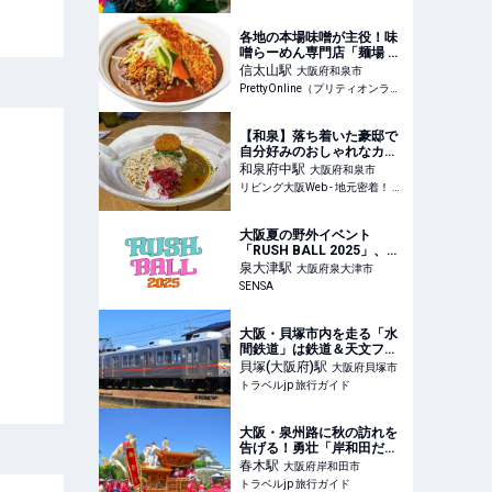
各地の本場味噌が主役！味
噌らーめん専門店「麺場 田
所商店」が泉大津にオープ
信太山
駅
大阪府和泉市
ン | PrettyOnline
PrettyOnline（プリティオンライン）
【和泉】落ち着いた豪邸で
自分好みのおしゃれなカレ
ーを食べよう！「マンドリ
和泉府中
駅
大阪府和泉市
ルカレー別邸」
リビング大阪Web - 地元密着！ 大阪市、堺市、北摂エリア、京阪沿線ほかのグルメ、イベント、お出かけ、習い事情報
大阪夏の野外イベント
「RUSH BALL 2025」、全
アーティスト解禁&神聖か
泉大津
駅
大阪府泉大津市
まってちゃん・Laura day
SENSA
romanceら出演決定&お得
なBOX付きオリジナルチケ
ット復活！ | SENSA ニュー
大阪・貝塚市内を走る「水
ス
間鉄道」は鉄道＆天文ファ
ンにもおすすめ！ | 大阪府 |
貝塚(大阪府)
駅
大阪府貝塚市
トラベルjp 旅行ガイド
トラベルjp 旅行ガイド
大阪・泉州路に秋の訪れを
告げる！勇壮「岸和田だん
じり祭」 | 大阪府 | トラベル
春木
駅
大阪府岸和田市
jp 旅行ガイド
トラベルjp 旅行ガイド