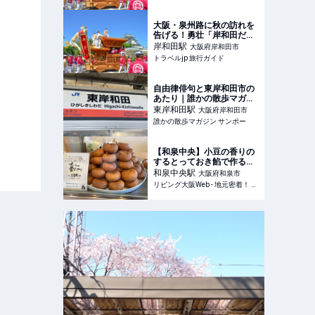
大阪・泉州路に秋の訪れを
告げる！勇壮「岸和田だん
じり祭」 | 大阪府 | トラベル
岸和田
駅
大阪府岸和田市
jp 旅行ガイド
トラベルjp 旅行ガイド
自由律俳句と東岸和田市の
あたり｜誰かの散歩マガジ
ン サンポー
東岸和田
駅
大阪府岸和田市
誰かの散歩マガジン サンポー
【和泉中央】小豆の香りの
するとっておき餡で作る雷
ドーナツ「餡焚き屋中井」
和泉中央
駅
大阪府和泉市
リビング大阪Web - 地元密着！ 大阪市、堺市、北摂エリア、京阪沿線ほかのグルメ、イベント、お出かけ、習い事情報