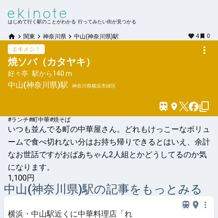
はじめて行く駅のことがわかる 行ってみたい街が見つかる
4
0
関東
神奈川県
中山(神奈川県)駅
エキメシ！
焼ソバ（カタヤキ）
好々亭
駅から
140 m
中山(神奈川県)
駅
神奈川県横浜市緑区
#ランチ
#町中華
#焼そば
いつも並んでる町の中華屋さん。どれもけっこーなボリュ
ームで食べ切れない分はお持ち帰りできるとはいえ、余計
なお世話ですがおばあちゃん2人組とかどうしてるのか気
になります。
1,100円
中山(神奈川県)
駅の記事をもっとみる
横浜・中山駅近くに中華料理店「れ