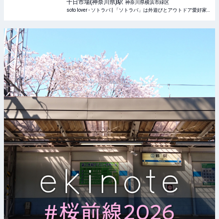
soto lover - ソトラバ
十日市場(神奈川県)
駅
神奈川県横浜市緑区
soto lover - ソトラバ | 「ソトラバ」は外遊びとアウトドア愛好家の架け橋になるウェブメディアです