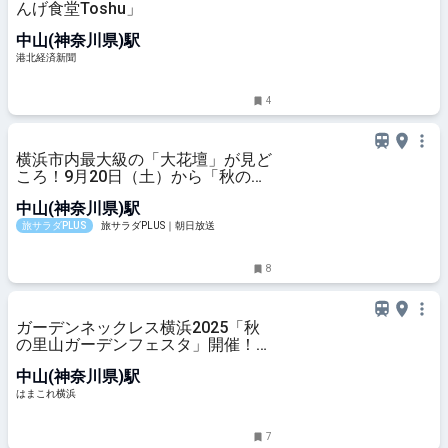
んげ食堂Toshu」
中山(神奈川県)駅
港北経済新聞
4
横浜市内最大級の「大花壇」が見ど
ころ！9月20日（土）から「秋の里
山ガーデンフェスタ」が開催
中山(神奈川県)駅
旅サラダPLUS
旅サラダPLUS｜朝日放送
8
ガーデンネックレス横浜2025「秋
の里山ガーデンフェスタ」開催！約
100品種15万本咲き誇る大花壇 | は
中山(神奈川県)駅
まこれ横浜
はまこれ横浜
7