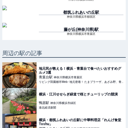
都筑ふれあいの丘
駅
神奈川県横浜市都筑区
藤が丘(神奈川県)
駅
神奈川県横浜市青葉区
周辺の駅の記事
地元民が教える！横浜・青葉台で食べたいおすすめグ
ルメ3選
青葉台
駅
神奈川県横浜市青葉区
リビング田園都市Web - 地元密着！ たまプラーザ、あざみ野、青葉台、港北ニュータウンほかのグルメ、イベント、お出かけ、習い事情報
横浜・江川せせらぎ緑道で桜とチューリップの競演
鴨居
駅
神奈川県横浜市緑区
港北経済新聞
横浜・都筑ふれあいの丘駅に中華料理店「れんげ食堂
Toshu」