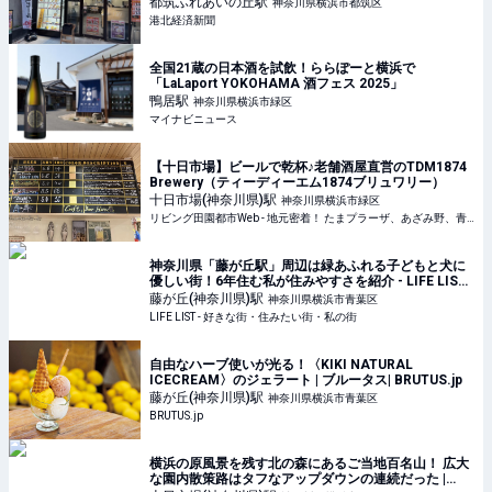
都筑ふれあいの丘
駅
神奈川県横浜市都筑区
港北経済新聞
全国21蔵の日本酒を試飲！ららぽーと横浜で
「LaLaport YOKOHAMA 酒フェス 2025」
鴨居
駅
神奈川県横浜市緑区
マイナビニュース
【十日市場】ビールで乾杯♪老舗酒屋直営のTDM1874
Brewery（ティーディーエム1874ブリュワリー）
十日市場(神奈川県)
駅
神奈川県横浜市緑区
リビング田園都市Web - 地元密着！ たまプラーザ、あざみ野、青葉台、港北ニュータウンほかのグルメ、イベント、お出かけ、習い事情報
神奈川県「藤が丘駅」周辺は緑あふれる子どもと犬に
優しい街！6年住む私が住みやすさを紹介 - LIFE LIST
- 好きな街・住みたい街・私の街
藤が丘(神奈川県)
駅
神奈川県横浜市青葉区
LIFE LIST - 好きな街・住みたい街・私の街
自由なハーブ使いが光る！〈KIKI NATURAL
ICECREAM〉のジェラート | ブルータス| BRUTUS.jp
藤が丘(神奈川県)
駅
神奈川県横浜市青葉区
BRUTUS.jp
横浜の原風景を残す北の森にあるご当地百名山！ 広大
な園内散策路はタフなアップダウンの連続だった |