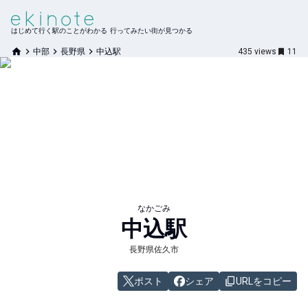
はじめて行く駅のことがわかる 行ってみたい街が見つかる
中部
長野県
中込駅
435
views
11
なかごみ
中込
駅
長野県佐久市
ポスト
シェア
URLをコピー