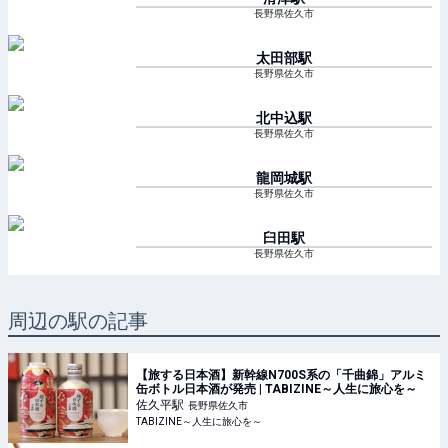
長野県佐久市
太田部
駅
長野県佐久市
北中込
駅
長野県佐久市
龍岡城
駅
長野県佐久市
臼田
駅
長野県佐久市
周辺の駅の記事
【旅する日本酒】新幹線N700S系の「千曲錦」アルミ
缶ボトル日本酒が発売 | TABIZINE～人生に旅心を～
佐久平
駅
長野県佐久市
TABIZINE～人生に旅心を～