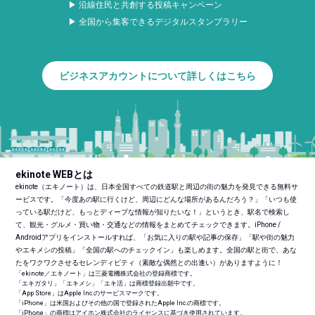
▶ 沿線住民と共創する投稿キャンペーン
▶ 全国から集客できるデジタルスタンプラリー
ビジネスアカウントについて詳しくはこちら
ekinote WEBとは
ekinote（エキノート）は、日本全国すべての鉄道駅と周辺の街の魅力を発見できる無料サ
ービスです。「今度あの駅に行くけど、周辺にどんな場所があるんだろう？」「いつも使
っている駅だけど、もっとディープな情報が知りたいな！」というとき、駅名で検索し
て、観光・グルメ・買い物・交通などの情報をまとめてチェックできます。iPhone /
Androidアプリをインストールすれば、「お気に入りの駅や記事の保存」「駅や街の魅力
やエキメシの投稿」「全国の駅へのチェックイン」も楽しめます。全国の駅と街で、あな
たをワクワクさせるセレンディピティ（素敵な偶然との出逢い）がありますように！
「ekinote／エキノート」は三菱電機株式会社の登録商標です。
「エキガタリ」「エキメシ」「エキ活」は商標登録出願中です。
「App Store」はApple Inc.のサービスマークです。
「iPhone」は米国およびその他の国で登録されたApple Inc.の商標です。
「iPhone」の商標はアイホン株式会社のライセンスに基づき使用されています。