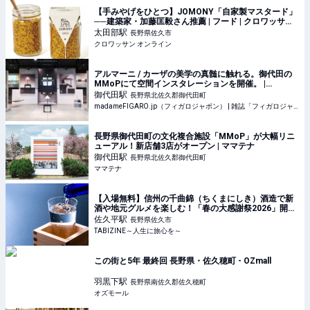
【手みやげをひとつ】JOMONY「自家製マスタード」
──建築家・加藤匡毅さん推薦 | フード | クロワッサン
オンライン
太田部
駅
長野県佐久市
クロワッサン オンライン
アルマーニ / カーザの美学の真髄に触れる。御代田の
MMoPにて空間インスタレーションを開催。 |
madameFIGARO.jp（フィガロジャポン）
御代田
駅
長野県北佐久郡御代田町
madameFIGARO.jp（フィガロジャポン） | 雑誌「フィガロジャポン」の公式サイト。ファッション、ビューティ、旅、グルメ、カルチャー、インテリアのトレンドはもちろん、占いやパリなど、ここでし
長野県御代田町の文化複合施設「MMoP」が大幅リニ
ューアル！新店舗3店がオープン | ママテナ
御代田
駅
長野県北佐久郡御代田町
ママテナ
【入場無料】信州の千曲錦（ちくまにしき）酒造で新
酒や地元グルメを楽しむ！「春の大感謝祭2026」開催
｜長野県 | TABIZINE～人生に旅心を～
佐久平
駅
長野県佐久市
TABIZINE～人生に旅心を～
この街と5年 最終回 長野県・佐久穂町 - OZmall
羽黒下
駅
長野県南佐久郡佐久穂町
オズモール