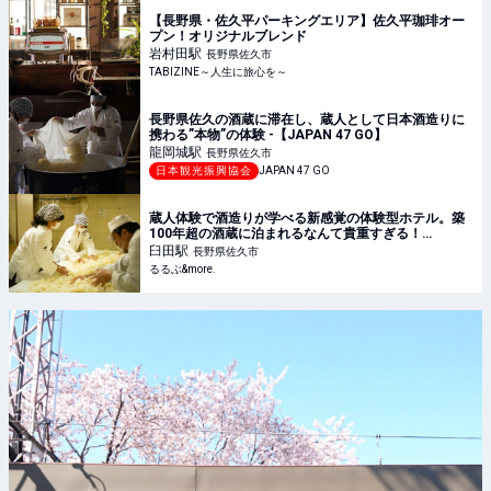
【長野県・佐久平パーキングエリア】佐久平珈琲オー
プン！オリジナルブレンド
岩村田
駅
長野県佐久市
TABIZINE～人生に旅心を～
長野県佐久の酒蔵に滞在し、蔵人として日本酒造りに
携わる”本物”の体験 -【JAPAN 47 GO】
龍岡城
駅
長野県佐久市
日本観光振興協会
JAPAN 47 GO
蔵人体験で酒造りが学べる新感覚の体験型ホテル。築
100年超の酒蔵に泊まれるなんて貴重すぎる！
【KURABITO STAY（長野県 佐久市）】
臼田
駅
長野県佐久市
るるぶ&more.