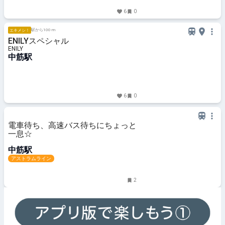
6
0
駅から100 m
エキメシ！
ENILYスペシャル
ENILY
中筋駅
6
0
電車待ち、高速バス待ちにちょっと
一息☆
中筋駅
アストラムライン
2