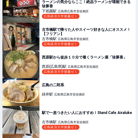
ラーメンの気分ならここ！絶品ラーメンが堪能できる
珍豚香
下祇園
駅
広島県広島市安佐南区
広島経済大学後藤ゼミ
古市橋駅で降りた人やスイーツ好きな人にオススメ！
【フリアン】
古市橋
駅
広島県広島市安佐南区
広島経済大学後藤ゼミ
西原駅から徒歩１０分で着くラーメン屋「珍豚香」
西原(広島県)
駅
広島県広島市安佐南区
広島経済大学後藤ゼミ
広島の二郎系
緑井
駅
広島県広島市安佐南区
駅で一息つきたい人におすすめ！Stand Cafe Airaluke
古市橋
駅
広島県広島市安佐南区
広島経済大学後藤ゼミ