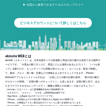
▶ 全国から集客できるデジタルスタンプラリー
ビジネスアカウントについて詳しくはこちら
ekinote WEBとは
ekinote（エキノート）は、日本全国すべての鉄道駅と周辺の街の魅力を発見できる無料サ
ービスです。「今度あの駅に行くけど、周辺にどんな場所があるんだろう？」「いつも使
っている駅だけど、もっとディープな情報が知りたいな！」というとき、駅名で検索し
て、観光・グルメ・買い物・交通などの情報をまとめてチェックできます。iPhone /
Androidアプリをインストールすれば、「お気に入りの駅や記事の保存」「駅や街の魅力
やエキメシの投稿」「全国の駅へのチェックイン」も楽しめます。全国の駅と街で、あな
たをワクワクさせるセレンディピティ（素敵な偶然との出逢い）がありますように！
「ekinote／エキノート」は三菱電機株式会社の登録商標です。
「エキガタリ」「エキメシ」「エキ活」は商標登録出願中です。
「App Store」はApple Inc.のサービスマークです。
「iPhone」は米国およびその他の国で登録されたApple Inc.の商標です。
「iPhone」の商標はアイホン株式会社のライセンスに基づき使用されています。