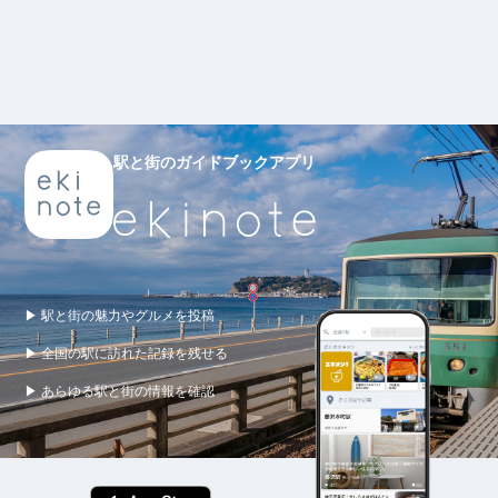
駅と街のガイドブックアプリ
▶ 駅と街の魅力やグルメを投稿
▶ 全国の駅に訪れた記録を残せる
▶ あらゆる駅と街の情報を確認