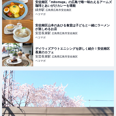
安佐南区「mitomuya」の広島で唯一味わえるアームズ
珈琲とあいがけカレーを堪能
緑井
駅
広島県広島市安佐南区
ペコマガ
安佐南区山本のあひる食堂は子どもと一緒にラーメン
が楽しめるお店
安芸長束
駅
広島県広島市安佐南区
ペコマガ
デイウィズアウトエニシングを詳しく紹介！安佐南区
長束のカフェ
安芸長束
駅
広島県広島市安佐南区
ペコマガ