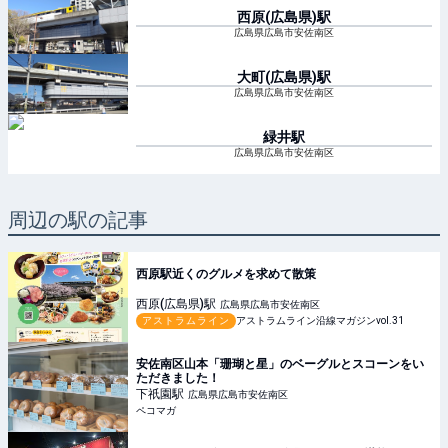
西原(広島県)
駅
広島県広島市安佐南区
大町(広島県)
駅
広島県広島市安佐南区
緑井
駅
広島県広島市安佐南区
周辺の駅の記事
西原駅近くのグルメを求めて散策
西原(広島県)
駅
広島県広島市安佐南区
アストラムライン
アストラムライン沿線マガジンvol.31
安佐南区山本「珊瑚と星」のベーグルとスコーンをい
ただきました！
下祇園
駅
広島県広島市安佐南区
ペコマガ