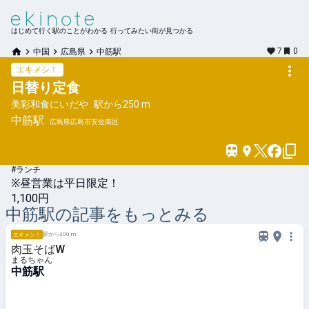
はじめて行く駅のことがわかる 行ってみたい街が見つかる
7
0
中国
広島県
中筋駅
エキメシ！
日替り定食
美彩和食にいだや
駅から
250 m
中筋
駅
広島県広島市安佐南区
#ランチ
※昼営業は平日限定！
1,100円
中筋
駅の記事をもっとみる
駅から300 m
エキメシ！
肉玉そばW
まるちゃん
中筋駅