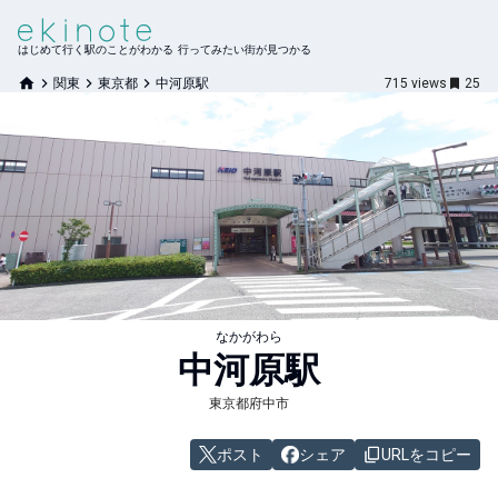
はじめて行く駅のことがわかる 行ってみたい街が見つかる
関東
東京都
中河原駅
715
views
25
なかがわら
中河原
駅
東京都府中市
ポスト
シェア
URLをコピー