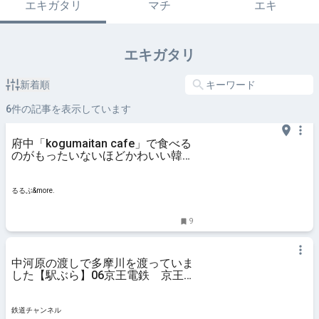
エキガタリ
マチ
エキ
エキガタリ
新着順
6
件の記事を表示しています
府中「kogumaitan cafe」で食べる
のがもったいないほどかわいい韓国
っぽスイーツを堪能｜るるぶ
&more.
るるぶ&more.
9
中河原の渡しで多摩川を渡っていま
した【駅ぶら】06京王電鉄 京王
線155 | コラム | 鉄道チャンネル
鉄道チャンネル