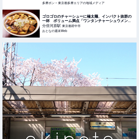
多摩ポン – 東京都多摩エリアの地域メディア
ゴロゴロのチャーシューに極太麺、インパクト抜群の
一杯 ボリューム満点「ワンタンチャーシュウメン」
の衝撃 - おとなの週末Web
分倍河原
駅
東京都府中市
おとなの週末Web