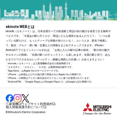
ekinote WEBとは
ekinote（エキノート）は、日本全国すべての鉄道駅と周辺の街の魅力を発見できる無料サ
ービスです。「今度あの駅に行くけど、周辺にどんな場所があるんだろう？」「いつも使
っている駅だけど、もっとディープな情報が知りたいな！」というとき、駅名で検索し
て、観光・グルメ・買い物・交通などの情報をまとめてチェックできます。iPhone /
Androidアプリをインストールすれば、「お気に入りの駅や記事の保存」「駅や街の魅力
やエキメシの投稿」「全国の駅へのチェックイン」も楽しめます。全国の駅と街で、あな
たをワクワクさせるセレンディピティ（素敵な偶然との出逢い）がありますように！
「ekinote／エキノート」は三菱電機株式会社の登録商標です。
「エキガタリ」「エキメシ」「エキ活」は商標登録出願中です。
「App Store」はApple Inc.のサービスマークです。
「iPhone」は米国およびその他の国で登録されたApple Inc.の商標です。
「iPhone」の商標はアイホン株式会社のライセンスに基づき使用されています。
「Android
TM
」「Google PlayおよびGoogle Playロゴ」はGoogle LLCの商標です。
三菱電機
ウェブサイト利用規約
個人情報保護方針について
© Mitsubishi Electric Corporation