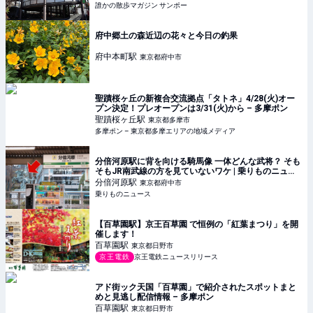
誰かの散歩マガジン サンポー
府中郷土の森近辺の花々と今日の釣果
府中本町
駅
東京都府中市
聖蹟桜ヶ丘の新複合交流拠点「タトネ」4/28(火)オー
プン決定！プレオープンは3/31(火)から – 多摩ポン
聖蹟桜ヶ丘
駅
東京都多摩市
多摩ポン – 東京都多摩エリアの地域メディア
分倍河原駅に背を向ける騎馬像 一体どんな武将？ そも
そもJR南武線の方を見ていないワケ | 乗りものニュー
ス
分倍河原
駅
東京都府中市
乗りものニュース
【百草園駅】京王百草園 で恒例の「紅葉まつり」を開
催します！
百草園
駅
東京都日野市
京王電鉄
京王電鉄ニュースリリース
アド街ック天国「百草園」で紹介されたスポットまと
めと見逃し配信情報 – 多摩ポン
百草園
駅
東京都日野市