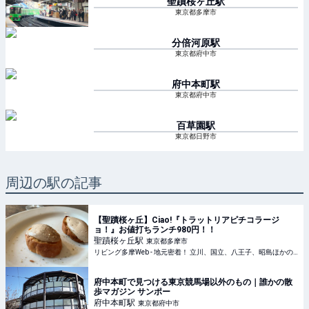
聖蹟桜ヶ丘
駅
東京都多摩市
分倍河原
駅
東京都府中市
府中本町
駅
東京都府中市
百草園
駅
東京都日野市
周辺の駅の記事
【聖蹟桜ヶ丘】Ciao!『トラットリアピチコラージ
ョ！』お値打ちランチ980円！！
聖蹟桜ヶ丘
駅
東京都多摩市
リビング多摩Web - 地元密着！ 立川、国立、八王子、昭島ほかのグルメ、イベント、お出かけ、習い事情報
府中本町で見つける東京競馬場以外のもの｜誰かの散
歩マガジン サンポー
府中本町
駅
東京都府中市