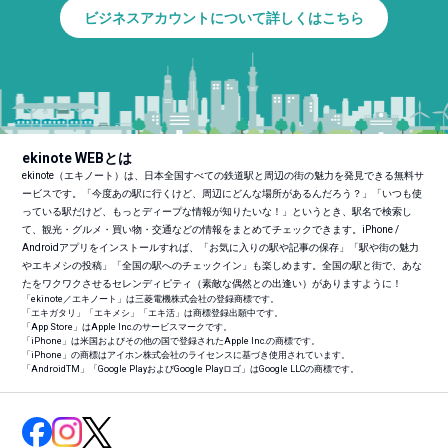
ビジネスアカウントについて詳しくはこちら
ekinote WEBとは
ekinote（エキノート）は、日本全国すべての鉄道駅と周辺の街の魅力を発見できる無料サ
ービスです。「今度あの駅に行くけど、周辺にどんな場所があるんだろう？」「いつも使
っている駅だけど、もっとディープな情報が知りたいな！」というとき、駅名で検索し
て、観光・グルメ・買い物・交通などの情報をまとめてチェックできます。iPhone /
Androidアプリをインストールすれば、「お気に入りの駅や記事の保存」「駅や街の魅力
やエキメシの投稿」「全国の駅へのチェックイン」も楽しめます。全国の駅と街で、あな
たをワクワクさせるセレンディピティ（素敵な偶然との出逢い）がありますように！
「ekinote／エキノート」は三菱電機株式会社の登録商標です。
「エキガタリ」「エキメシ」「エキ活」は商標登録出願中です。
「App Store」はApple Inc.のサービスマークです。
「iPhone」は米国およびその他の国で登録されたApple Inc.の商標です。
「iPhone」の商標はアイホン株式会社のライセンスに基づき使用されています。
「Android
TM
」「Google PlayおよびGoogle Playロゴ」はGoogle LLCの商標です。