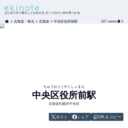
はじめて行く駅のことがわかる 行ってみたい街が見つかる
北海道・東北
北海道
中央区役所前駅
207
views
0
ちゅうおうくやくしょまえ
中央区役所前
駅
北海道札幌市中央区
ポスト
シェア
URLをコピー