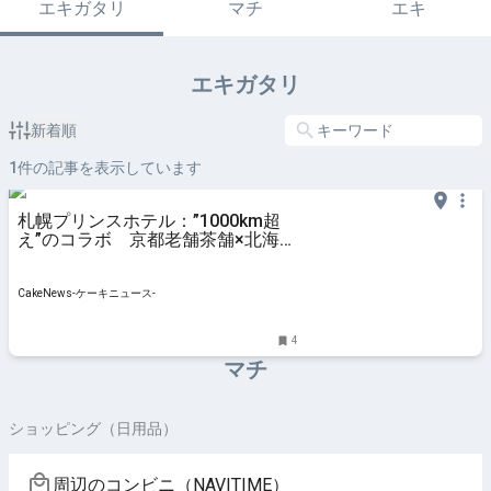
エキガタリ
マチ
エキ
エキガタリ
新着順
1
件の記事を表示しています
札幌プリンスホテル：”1000km超
え”のコラボ 京都老舗茶舗×北海道
素材のアフヌン、5月15日より期間
限定展開
CakeNews-ケーキニュース-
4
マチ
ショッピング（日用品）
周辺のコンビニ（NAVITIME）