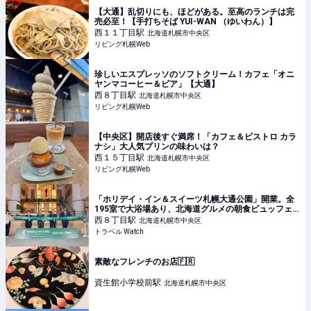
【大通】乱切りにも、ほどがある。至高のランチは完
売必至！【手打ちそば YUI-WAN （ゆいわん）】
西１１丁目
駅
北海道札幌市中央区
リビング札幌Web
珍しいエスプレッソのソフトクリーム！カフェ「オニ
ヤンマコーヒー＆ビア」【大通】
西８丁目
駅
北海道札幌市中央区
リビング札幌Web
【中央区】開店後すぐ満席！「カフェ＆ビストロ カラ
ナシ」大人気プリンの味わいは？
西１５丁目
駅
北海道札幌市中央区
リビング札幌Web
「ホリデイ・イン＆スイーツ札幌大通公園」開業。全
195室で大浴場あり、北海道グルメの朝食ビュッフェ
も
西８丁目
駅
北海道札幌市中央区
トラベル Watch
素敵なフレンチのお店🇫🇷
資生館小学校前
駅
北海道札幌市中央区