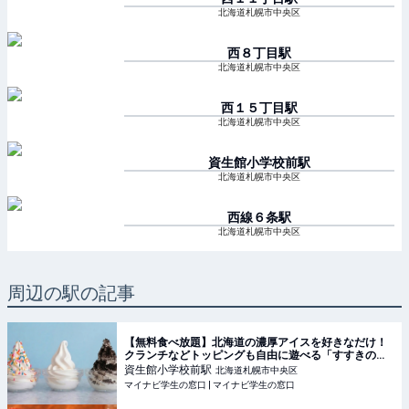
北海道札幌市中央区
西８丁目
駅
北海道札幌市中央区
西１５丁目
駅
北海道札幌市中央区
資生館小学校前
駅
北海道札幌市中央区
西線６条
駅
北海道札幌市中央区
周辺の駅の記事
【無料食べ放題】北海道の濃厚アイスを好きなだけ！
クランチなどトッピングも自由に遊べる「すすきの」
のホテルが最高すぎる #Z世代PICK | マイナビ学生の
資生館小学校前
駅
北海道札幌市中央区
窓口
マイナビ学生の窓口 | マイナビ学生の窓口