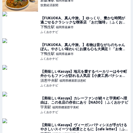
新飯塚
駅
福岡県飯塚市
筑豊経済新聞
【FUKUOKA、真ん中旅。】ゆっくり、豊かな時間が
過ごせるクラシックな喫茶店 「おだ珈琲」 | ふくおか
ナビ
下鴨生
駅
福岡県嘉麻市
ふくおかナビ
【FUKUOKA、真ん中旅。】名物は昔ながらのちゃん
ぽん。やさしい味わいにお腹も心も大満足！「お食事
処 味よし」 | ふくおかナビ
下鴨生
駅
福岡県嘉麻市
ふくおかナビ
【美味しいKasuya】地元を愛するベーカリーは今や町
外からもファンが訪れる人気店【小麦工房パナシェ】 |
ふくおかナビ
須恵中央
駅
福岡県糟屋郡須恵町
ふくおかナビ
【美味しいKasuya】カレーファンが続々と宇美町へ理
由は、この名店の存在にあり【NADO】 | ふくおかナビ
宇美
駅
福岡県糟屋郡宇美町
ふくおかナビ
【美味しいKasuya】ヴィーガンパティシエが手がける
やさしいスイーツを絶景とともに【cafe letter】 | ふ