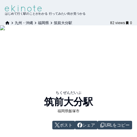
はじめて行く駅のことがわかる 行ってみたい街が見つかる
九州・沖縄
福岡県
筑前大分駅
82
views
0
ちくぜんだいぶ
筑前大分
駅
福岡県飯塚市
ポスト
シェア
URLをコピー