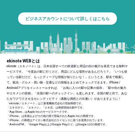
ビジネスアカウントについて詳しくはこちら
ekinote WEBとは
ekinote（エキノート）は、日本全国すべての鉄道駅と周辺の街の魅力を発見できる無料サ
ービスです。「今度あの駅に行くけど、周辺にどんな場所があるんだろう？」「いつも使
っている駅だけど、もっとディープな情報が知りたいな！」というとき、駅名で検索し
て、観光・グルメ・買い物・交通などの情報をまとめてチェックできます。iPhone /
Androidアプリをインストールすれば、「お気に入りの駅や記事の保存」「駅や街の魅力
やエキメシの投稿」「全国の駅へのチェックイン」も楽しめます。全国の駅と街で、あな
たをワクワクさせるセレンディピティ（素敵な偶然との出逢い）がありますように！
「ekinote／エキノート」は三菱電機株式会社の登録商標です。
「エキガタリ」「エキメシ」「エキ活」は商標登録出願中です。
「App Store」はApple Inc.のサービスマークです。
「iPhone」は米国およびその他の国で登録されたApple Inc.の商標です。
「iPhone」の商標はアイホン株式会社のライセンスに基づき使用されています。
「Android
TM
」「Google PlayおよびGoogle Playロゴ」はGoogle LLCの商標です。