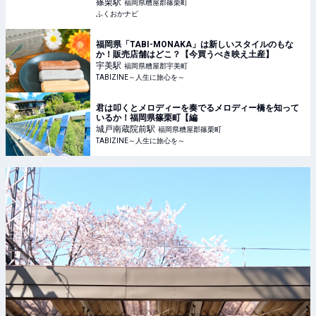
くおかナビ
篠栗
駅
福岡県糟屋郡篠栗町
ふくおかナビ
福岡県「TABI-MONAKA」は新しいスタイルのもな
か！販売店舗はどこ？【今買うべき映え土産】
宇美
駅
福岡県糟屋郡宇美町
TABIZINE～人生に旅心を～
君は叩くとメロディーを奏でるメロディー橋を知って
いるか！福岡県篠栗町【編
城戸南蔵院前
駅
福岡県糟屋郡篠栗町
TABIZINE～人生に旅心を～