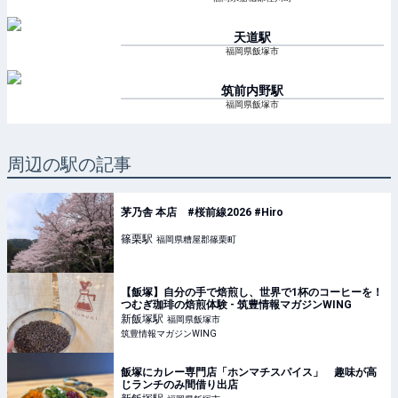
天道
駅
福岡県飯塚市
筑前内野
駅
福岡県飯塚市
周辺の駅の記事
茅乃舎 本店 #桜前線2026 #Hiro
篠栗
駅
福岡県糟屋郡篠栗町
【飯塚】自分の手で焙煎し、世界で1杯のコーヒーを！
つむぎ珈琲の焙煎体験 - 筑豊情報マガジンWING
新飯塚
駅
福岡県飯塚市
筑豊情報マガジンWING
飯塚にカレー専門店「ホンマチスパイス」 趣味が高
じランチのみ間借り出店