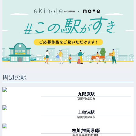
周辺の駅
九郎原
駅
福岡県飯塚市
上穂波
駅
福岡県飯塚市
桂川(福岡県)
駅
福岡県嘉穂郡桂川町