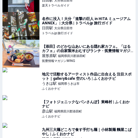
日田
駅
大分県日田市
楽天トラベルガイド
名作に没入！大分「進撃の巨人 in HITA ミュージアム
ANNEX」 | 大分県 | トラベルjp 旅行ガイド
日田
駅
大分県日田市
トラベルjp 旅行ガイド
【添田】のどかな山あいにある隠れ家カフェ。「はる
カフェ」の自家製米おむすびランチ - 筑豊情報マガジ
ンWING
屋形原
駅
福岡県田川郡添田町
筑豊情報マガジンWING
地元で活動するアーティスト作品に出合える 注目スポ
ット｜gallery&cafe 空のいろ | ふくおかナビ
うきは
駅
福岡県うきは市
ふくおかナビ
【フォトジェニックなパンさんぽ】東峰村 | ふくおか
ナビ
彦山
駅
福岡県田川郡添田町
ふくおかナビ
九州三大麺どころで食す手打ち麺｜小林製麺 麵屋こば
やし | ふくおかナビ