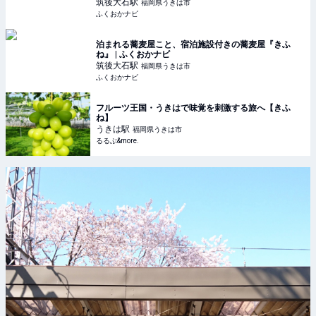
筑後大石
駅
福岡県うきは市
ふくおかナビ
泊まれる蕎麦屋こと、宿泊施設付きの蕎麦屋『きふ
ね』 | ふくおかナビ
筑後大石
駅
福岡県うきは市
ふくおかナビ
フルーツ王国・うきはで味覚を刺激する旅へ【きふ
ね】
うきは
駅
福岡県うきは市
るるぶ&more.