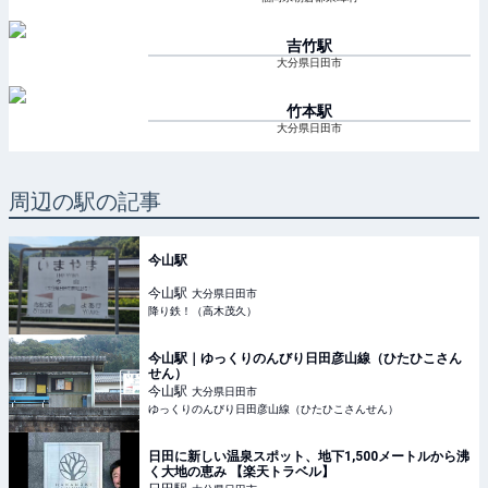
吉竹
駅
大分県日田市
竹本
駅
大分県日田市
周辺の駅の記事
今山駅
今山
駅
大分県日田市
降り鉄！（高木茂久）
今山駅｜ゆっくりのんびり日田彦山線（ひたひこさん
せん）
今山
駅
大分県日田市
ゆっくりのんびり日田彦山線（ひたひこさんせん）
日田に新しい温泉スポット、地下1,500メートルから沸
く大地の恵み 【楽天トラベル】