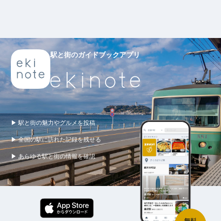
駅と街のガイドブックアプリ
▶ 駅と街の魅力やグルメを投稿
▶ 全国の駅に訪れた記録を残せる
▶ あらゆる駅と街の情報を確認