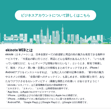
ビジネスアカウントについて詳しくはこちら
ekinote WEBとは
ekinote（エキノート）は、日本全国すべての鉄道駅と周辺の街の魅力を発見できる無料サ
ービスです。「今度あの駅に行くけど、周辺にどんな場所があるんだろう？」「いつも使
っている駅だけど、もっとディープな情報が知りたいな！」というとき、駅名で検索し
て、観光・グルメ・買い物・交通などの情報をまとめてチェックできます。iPhone /
Androidアプリをインストールすれば、「お気に入りの駅や記事の保存」「駅や街の魅力
やエキメシの投稿」「全国の駅へのチェックイン」も楽しめます。全国の駅と街で、あな
たをワクワクさせるセレンディピティ（素敵な偶然との出逢い）がありますように！
「ekinote／エキノート」は三菱電機株式会社の登録商標です。
「エキガタリ」「エキメシ」「エキ活」は商標登録出願中です。
「App Store」はApple Inc.のサービスマークです。
「iPhone」は米国およびその他の国で登録されたApple Inc.の商標です。
「iPhone」の商標はアイホン株式会社のライセンスに基づき使用されています。
「Android
TM
」「Google PlayおよびGoogle Playロゴ」はGoogle LLCの商標です。