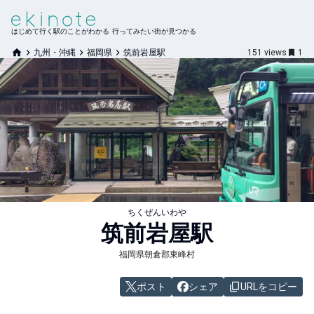
はじめて行く駅のことがわかる 行ってみたい街が見つかる
九州・沖縄
福岡県
筑前岩屋駅
151
views
1
ちくぜんいわや
筑前岩屋
駅
福岡県朝倉郡東峰村
ポスト
シェア
URLをコピー