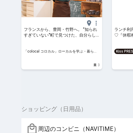
フランスから、豊岡・竹野へ。 “知られ
ランチ利
すぎていない”町で見つけた、自分らし
♡『休暇
い暮らし | 「colocal コロカル」ローカ
を満喫
ルを学ぶ・暮らす・旅する
「colocal コロカル」ローカルを学ぶ・暮ら
Kiss PRE
す・旅する
を、もっと
3
ショッピング（日用品）
周辺のコンビニ（NAVITIME）