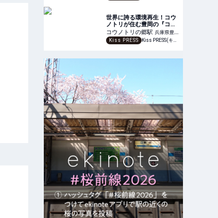
世界に誇る環境再生！コウ
ノトリが住む豊岡の『コウ
ノトリの郷公園』で大自然
コウノトリの郷
駅
兵庫県豊岡
を学ぶ！
Kiss PRESS
Kiss PRESS(キッスプレス) | 街を、もっと楽しもう
市