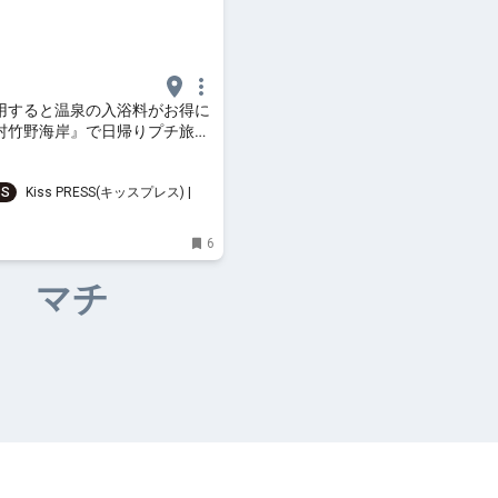
用すると温泉の入浴料がお得に
村竹野海岸』で日帰りプチ旅行
SS
Kiss PRESS(キッスプレス) | 街
楽しもう
6
マチ