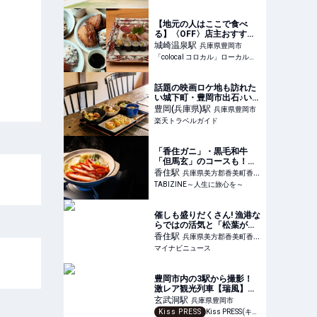
【地元の人はここで食べ
る】〈OFF〉店主おすす
め。城崎温泉で立ち寄りた
城崎温泉
駅
兵庫県豊岡市
い名店2選 | 「colocal コロ
「colocal コロカル」ローカルを学ぶ・暮らす・旅する
カル」ローカルを学ぶ・暮
らす・旅する
話題の映画ロケ地も訪れた
い城下町・豊岡市出石♪いな
り寿司がおいしい古民家カ
豊岡(兵庫県)
駅
兵庫県豊岡市
フェ「寿賀蔵商店」へ 【楽
楽天トラベルガイド
天トラベル】
「香住ガニ」・黒毛和牛
「但馬玄」のコースも！兵
庫県「さだ助別邸ICHIJO」
香住
駅
兵庫県美方郡香美町香住
2026春の予約スタート |
TABIZINE～人生に旅心を～
区
TABIZINE～人生に旅心を
～
催しも盛りだくさん! 漁港な
らではの活気と「松葉が
に」を堪能できる兵庫県香
香住
駅
兵庫県美方郡香美町香住
美町のお祭り、ふるさと納
マイナビニュース
区
税返礼品とは?
豊岡市内の3駅から撮影！
激レア観光列車【瑞風】の
フォトスポットを紹介
玄武洞
駅
兵庫県豊岡市
Kiss PRESS
Kiss PRESS(キッスプレス) | 街を、もっと楽しもう