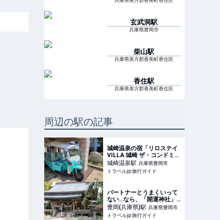
兵庫県美方郡香美町香住区
玄武洞
駅
兵庫県豊岡市
柴山
駅
兵庫県美方郡香美町香住区
香住
駅
兵庫県美方郡香美町香住区
周辺の駅の記事
城崎温泉の宿「リロステイ
VILLA 城崎 ザ・コンドミニ
アム」で無料トゥクトゥク
城崎温泉
駅
兵庫県豊岡市
送迎を実施 | 兵庫県 | トラベ
トラベルjp 旅行ガイド
ルjp 旅行ガイド
パートナーとうまくいって
ない…なら、「開運神社」
に行ってみない？ | トラベ
豊岡(兵庫県)
駅
兵庫県豊岡市
ルjp 旅行ガイド
トラベルjp 旅行ガイド