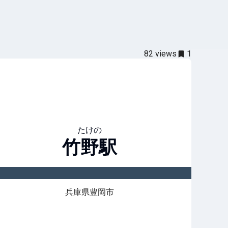
82
views
1
たけの
竹野
駅
兵庫県豊岡市