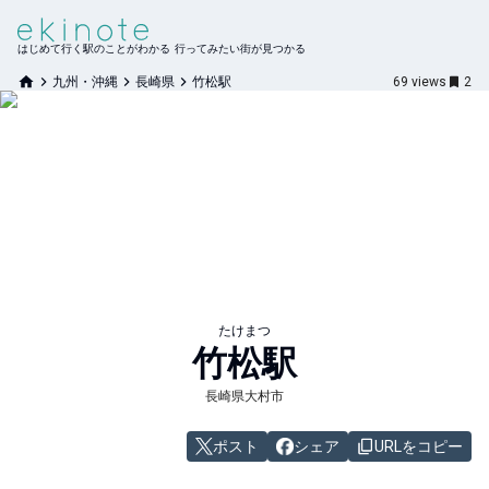
はじめて行く駅のことがわかる 行ってみたい街が見つかる
九州・沖縄
長崎県
竹松駅
69
views
2
たけまつ
竹松
駅
長崎県大村市
ポスト
シェア
URLをコピー