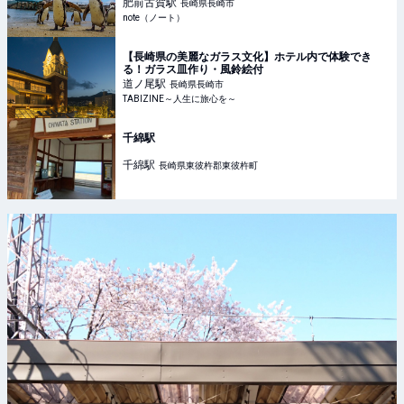
肥前古賀
駅
長崎県長崎市
note（ノート）
【長崎県の美麗なガラス文化】ホテル内で体験でき
る！ガラス皿作り・風鈴絵付
道ノ尾
駅
長崎県長崎市
TABIZINE～人生に旅心を～
千綿駅
千綿
駅
長崎県東彼杵郡東彼杵町