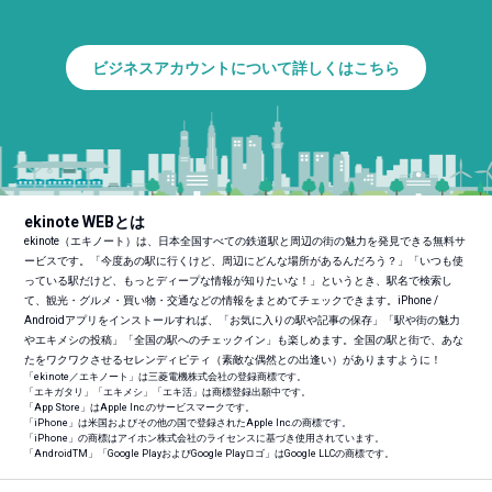
ビジネスアカウントについて詳しくはこちら
ekinote WEBとは
ekinote（エキノート）は、日本全国すべての鉄道駅と周辺の街の魅力を発見できる無料サ
ービスです。「今度あの駅に行くけど、周辺にどんな場所があるんだろう？」「いつも使
っている駅だけど、もっとディープな情報が知りたいな！」というとき、駅名で検索し
て、観光・グルメ・買い物・交通などの情報をまとめてチェックできます。iPhone /
Androidアプリをインストールすれば、「お気に入りの駅や記事の保存」「駅や街の魅力
やエキメシの投稿」「全国の駅へのチェックイン」も楽しめます。全国の駅と街で、あな
たをワクワクさせるセレンディピティ（素敵な偶然との出逢い）がありますように！
「ekinote／エキノート」は三菱電機株式会社の登録商標です。
「エキガタリ」「エキメシ」「エキ活」は商標登録出願中です。
「App Store」はApple Inc.のサービスマークです。
「iPhone」は米国およびその他の国で登録されたApple Inc.の商標です。
「iPhone」の商標はアイホン株式会社のライセンスに基づき使用されています。
「Android
TM
」「Google PlayおよびGoogle Playロゴ」はGoogle LLCの商標です。