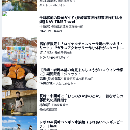
嬉野温泉
駅
佐賀県嬉野市
楽天トラベルガイド
千綿駅前の観光ガイド (長崎県東彼杵郡東彼杵町駄地
郷)| NAVITIME Travel
千綿
駅
長崎県東彼杵郡東彼杵町
NAVITIME Travel
宿泊者限定！「ロイヤルチェスター長崎ホテル＆リト
リート」でガラスアクセサリー作り体験がスタート |
長崎県 | トラベルjp 旅行ガイド
道ノ尾
駅
長崎県長崎市
トラベルjp 旅行ガイド
【長崎・岩崎本舗の角煮まんじゅうがハロウィン仕様
に】期間限定！ジャック・
高田(長崎県)
駅
長崎県西彼杵郡長与町
TABIZINE～人生に旅心を～
長崎・中園町に「おこのみやきのとや」 昔ながらの
雰囲気の店目指す
赤迫
駅
長崎県長崎市
長崎経済新聞
レポ#64 長崎ペンギン水族館（ふれあいペンギンビー
チ）｜haru