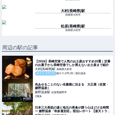
大村(長崎県)
駅
長崎県大村市
松原(長崎県)
駅
長崎県大村市
周辺の駅の記事
【2026】長崎空港で人気のお土産おすすめ20選｜定番
のお菓子から長崎空港でしか買えないお土産まで紹介
大村(長崎県)
駅
長崎県大村市
旅サラダPLUS
旅サラダPLUS｜朝日放送
色あせることのない名建築に泊まる 大正屋［佐賀・
嬉野温泉］
嬉野温泉
駅
佐賀県嬉野市
CREA
日本三大美肌の湯と地元の美食が誘う心ほどける時間
ー 嬉野温泉「和多屋別荘」宿泊レポート 【楽天トラベ
ル】