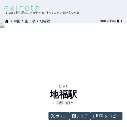
はじめて行く駅のことがわかる 行ってみたい街が見つかる
中国
山口県
地福駅
308
views
1
じふく
地福
駅
山口県山口市
ポスト
シェア
URLをコピー