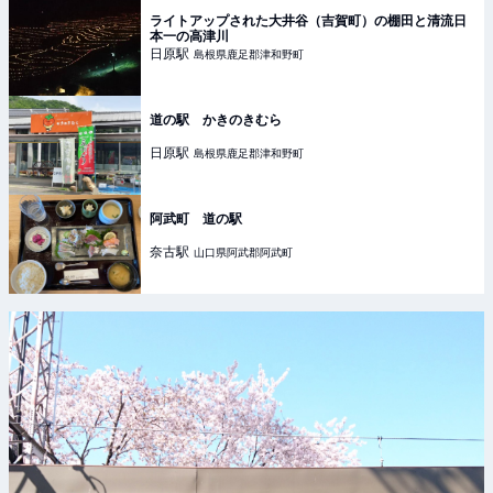
ライトアップされた大井谷（吉賀町）の棚田と清流日
本一の高津川
日原
駅
島根県鹿足郡津和野町
道の駅 かきのきむら
日原
駅
島根県鹿足郡津和野町
阿武町 道の駅
奈古
駅
山口県阿武郡阿武町