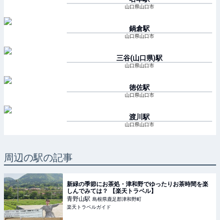
山口県山口市
鍋倉
駅
山口県山口市
三谷(山口県)
駅
山口県山口市
徳佐
駅
山口県山口市
渡川
駅
山口県山口市
周辺の駅の記事
新緑の季節にお茶処・津和野でゆったりお茶時間を楽
しんでみては？ 【楽天トラベル】
青野山
駅
島根県鹿足郡津和野町
楽天トラベルガイド