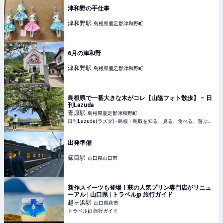
津和野の手仕事
津和野
駅
島根県鹿足郡津和野町
6月の津和野
津和野
駅
島根県鹿足郡津和野町
島根県で一番大きな木がコレ【山陰フォト散歩】 – 日
刊Lazuda
青原
駅
島根県鹿足郡津和野町
日刊Lazuda(ラズダ) - 島根・鳥取を知る、見る、食べる、遊ぶ、暮らすWebマガジン
出発準備
篠目
駅
山口県山口市
新作スイーツも登場！萩の人気プリン専門店がリニュ
ーアル | 山口県 | トラベルjp 旅行ガイド
越ヶ浜
駅
山口県萩市
トラベルjp 旅行ガイド