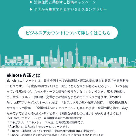
▶ 沿線住民と共創する投稿キャンペーン
▶ 全国から集客できるデジタルスタンプラリー
ビジネスアカウントについて詳しくはこちら
ekinote WEBとは
ekinote（エキノート）は、日本全国すべての鉄道駅と周辺の街の魅力を発見できる無料サ
ービスです。「今度あの駅に行くけど、周辺にどんな場所があるんだろう？」「いつも使
っている駅だけど、もっとディープな情報が知りたいな！」というとき、駅名で検索し
て、観光・グルメ・買い物・交通などの情報をまとめてチェックできます。iPhone /
Androidアプリをインストールすれば、「お気に入りの駅や記事の保存」「駅や街の魅力
やエキメシの投稿」「全国の駅へのチェックイン」も楽しめます。全国の駅と街で、あな
たをワクワクさせるセレンディピティ（素敵な偶然との出逢い）がありますように！
「ekinote／エキノート」は三菱電機株式会社の登録商標です。
「エキガタリ」「エキメシ」「エキ活」は商標登録出願中です。
「App Store」はApple Inc.のサービスマークです。
「iPhone」は米国およびその他の国で登録されたApple Inc.の商標です。
「iPhone」の商標はアイホン株式会社のライセンスに基づき使用されています。