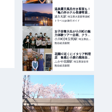
温泉露天風呂付き客室も！
「亀の井ホテル長瀞寄居」
リニューアルオープン | 埼
波久礼
駅
埼玉県大里郡寄居町
玉県 | トラベルjp 旅行ガイ
トラベルjp 旅行ガイド
ド
女子栄養大生が小川町の魅
力体験ツアー企画、クラブ
ツーリズムと連携
小川町(埼玉県)
駅
埼玉県比企
熊谷経済新聞
郡小川町
花園IC近くにイタリア料理
店 食感と小麦の風味自慢
の自家製生パスタ主力に
ふかや花園
駅
埼玉県深谷市
熊谷経済新聞