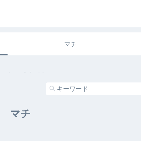
マチ
エキガタリ
する記事がありません
マチ