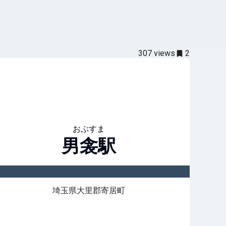
307
views
2
おぶすま
男衾
駅
埼玉県大里郡寄居町