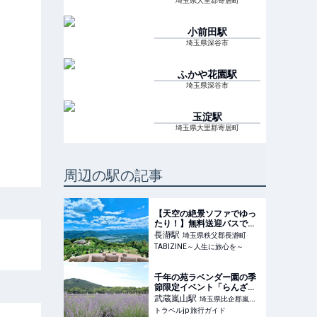
埼玉県大里郡寄居町
小前田
駅
埼玉県深谷市
ふかや花園
駅
埼玉県深谷市
玉淀
駅
埼玉県大里郡寄居町
周辺の駅の記事
【天空の絶景ソファでゆっ
たり！】無料送迎バスで行
く！秩父の山々を望むテラ
長瀞
駅
埼玉県秩父郡長瀞町
TABIZINE～人生に旅心を～
千年の苑ラベンダー園の季
節限定イベント「らんざん
ラベンダーまつり」が6月
武蔵嵐山
駅
埼玉県比企郡嵐山
13日から開催！ | 埼玉県 |
トラベルjp 旅行ガイド
町