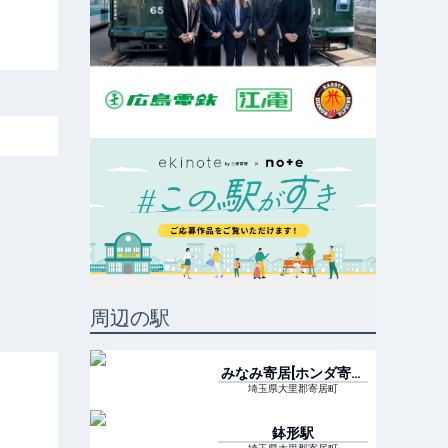
周辺の駅
みなみ寄居[ホンダ寄居
前]
駅
埼玉県大里郡寄居町
鉢形
駅