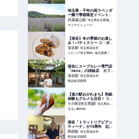
トラベルjp 旅行ガイド
埼玉県・千年の苑ラベンダ
ー園で季節限定イベントを
開催、1日限定企画も
武蔵嵐山
駅
埼玉県比企郡嵐山
マイナビニュース
町
【深谷】冬の季節のお楽し
み！パティスリー コ・ボナ
の絶品シュトレン
深谷
駅
埼玉県深谷市
リビング埼玉Web - 地元密着！ 大宮、浦和、川口ほか埼玉のグルメ、イベント、お出かけ、習い事情報
深谷にスープカレー専門店
「neco」の姉妹店 カフェ
タイムにも注力
深谷
駅
埼玉県深谷市
熊谷経済新聞
【道の駅おがわまち】和紙
体験もグルメも注目！ リニ
ューアルした道の駅へ｜る
小川町(埼玉県)
駅
埼玉県比企
るぶ&more.
るるぶ&more.
郡小川町
深谷「トラットリアピアン
ティーナ」が10周年 記念
の限定メニューも
岡部
駅
埼玉県深谷市
熊谷経済新聞