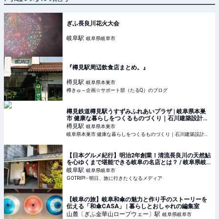
ぎふ長良川花火大会
岐阜
駅
岐阜県岐阜市
『樽見駅周辺飲食店まとめ。』
樽見
駅
岐阜県本巣市
樽きゅ～企画☆サポート部（たるQ）のブログ
樽見鉄道樽見駅うすずみふれあいプラザ | 岐阜県本巣
市 健康な暮らしをつくるものづくり｜石川建築設計工
房
樽見
駅
岐阜県本巣市
岐阜県本巣市 健康な暮らしをつくるものづくり｜石川建築設計工房 | 岐阜県本巣市で設計から施工までおこなう一級建築士事務所です。自然素材や伝統木構造の住宅、古民家の再生、リフォーム、リノベーション、増
【日本グルメ紀行】明治2年創業！清流長良川の天然鮎
を心ゆくまで堪能できる岐阜の名店とは？ / 岐阜県岐
阜市・川原町の「川原町 泉屋」 - GOTRIP!
岐阜
駅
岐阜県岐阜市
GOTRIP! - 明日、旅に行きたくなるメディア
【岐阜の旅】岐阜和傘の魅力と作り手のストーリーを
伝える「和傘CASA」 | 暮らしとおしゃれの編集室
山麓〔ぎふ金華山ロープウェー〕
駅
岐阜県岐阜市