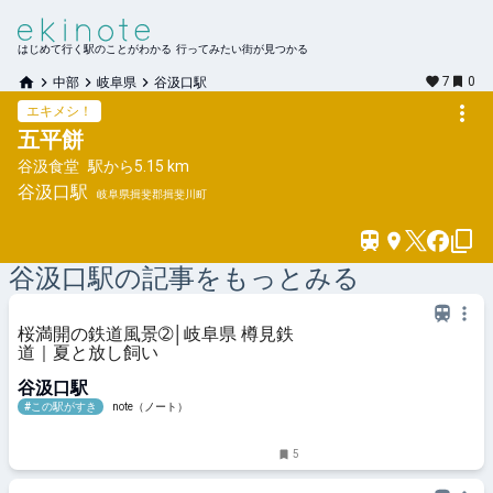
はじめて行く駅のことがわかる 行ってみたい街が見つかる
7
0
中部
岐阜県
谷汲口駅
エキメシ！
五平餅
谷汲食堂
駅から
5.15 km
谷汲口
駅
岐阜県揖斐郡揖斐川町
谷汲口
駅の記事をもっとみる
桜満開の鉄道風景➁│岐阜県 樽見鉄
道｜夏と放し飼い
谷汲口駅
#この駅がすき
note（ノート）
5