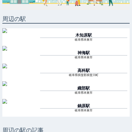
周辺の駅
木知原
駅
岐阜県本巣市
神海
駅
岐阜県本巣市
高科
駅
岐阜県揖斐郡揖斐川町
織部
駅
岐阜県本巣市
鍋原
駅
岐阜県本巣市
周辺の駅の記事