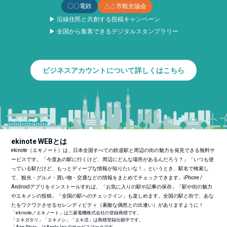
〇〇電鉄
△△市観光協会
▶ 沿線住民と共創する投稿キャンペーン
▶ 全国から集客できるデジタルスタンプラリー
ビジネスアカウントについて詳しくはこちら
ekinote WEBとは
ekinote（エキノート）は、日本全国すべての鉄道駅と周辺の街の魅力を発見できる無料サ
ービスです。「今度あの駅に行くけど、周辺にどんな場所があるんだろう？」「いつも使
っている駅だけど、もっとディープな情報が知りたいな！」というとき、駅名で検索し
て、観光・グルメ・買い物・交通などの情報をまとめてチェックできます。iPhone /
Androidアプリをインストールすれば、「お気に入りの駅や記事の保存」「駅や街の魅力
やエキメシの投稿」「全国の駅へのチェックイン」も楽しめます。全国の駅と街で、あな
たをワクワクさせるセレンディピティ（素敵な偶然との出逢い）がありますように！
「ekinote／エキノート」は三菱電機株式会社の登録商標です。
「エキガタリ」「エキメシ」「エキ活」は商標登録出願中です。