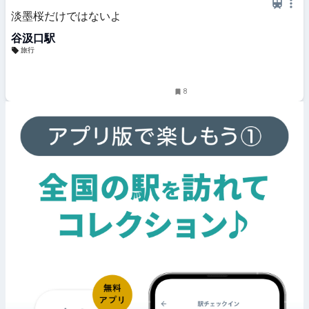
淡墨桜だけではないよ
谷汲口駅
旅行
8