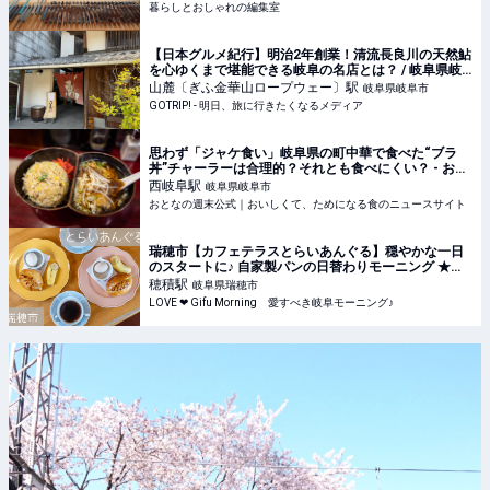
暮らしとおしゃれの編集室
【日本グルメ紀行】明治2年創業！清流長良川の天然鮎
を心ゆくまで堪能できる岐阜の名店とは？ / 岐阜県岐
阜市・川原町の「川原町 泉屋」 - GOTRIP!
山麓〔ぎふ金華山ロープウェー〕
駅
岐阜県岐阜市
GOTRIP! - 明日、旅に行きたくなるメディア
思わず「ジャケ食い」岐阜県の町中華で食べた“ブラ
丼”チャーラーは合理的？それとも食べにくい？ - おと
なの週末公式｜おいしくて、ためになる食のニュース
西岐阜
駅
岐阜県岐阜市
サイト
おとなの週末公式｜おいしくて、ためになる食のニュースサイト
瑞穂市【カフェテラスとらいあんぐる】穏やかな一日
のスタートに♪ 自家製パンの日替わりモーニング ★岐
阜モーニング
穂積
駅
岐阜県瑞穂市
LOVE ❤ Gifu Morning 愛すべき岐阜モーニング♪