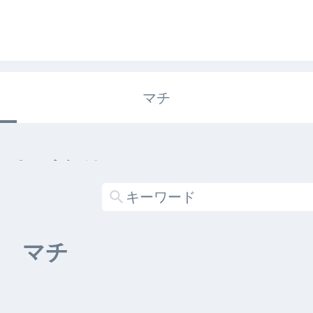
マチ
エキガタリ
する記事がありません
マチ