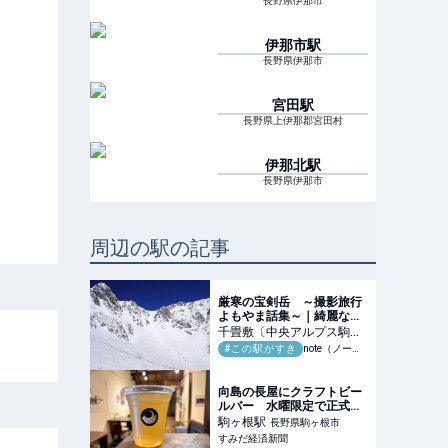
長野県伊那市
伊那市
駅
長野県伊那市
宮田
駅
長野県上伊那郡宮田村
伊那北
駅
長野県伊那市
周辺の駅の記事
厳寒の宝剣岳 ～撮影旅行
よもやま話集～｜綺麗な風
景写真が撮りたい
千畳敷〔中央アルプス駒ヶ
岳ロープウェイ〕
#この駅がすき
駅
note（ノート）
長野県
駒ヶ根市
向島の長屋にクラフトビー
ルバー 水曜限定で正式オ
ープン、たる生も
駒ヶ根
駅
長野県駒ヶ根市
すみだ経済新聞