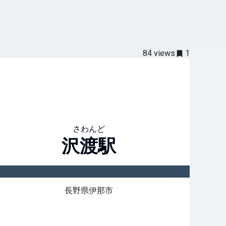
84
views
1
さわんど
沢渡
駅
長野県伊那市