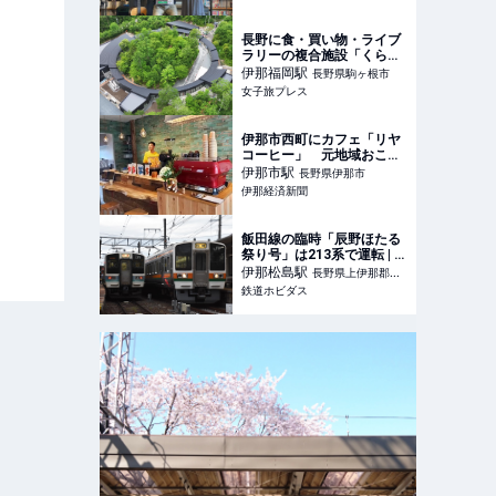
長野に食・買い物・ライブ
ラリーの複合施設「くらす
わの森」自然の中ですこや
伊那福岡
駅
長野県駒ヶ根市
かな時間を堪能 - 女子旅プ
女子旅プレス
レス
伊那市西町にカフェ「リヤ
コーヒー」 元地域おこし
協力隊員が開業
伊那市
駅
長野県伊那市
伊那経済新聞
飯田線の臨時「辰野ほたる
祭り号」は213系で運転 | 鉄
道ホビダス
伊那松島
駅
長野県上伊那郡箕
鉄道ホビダス
輪町