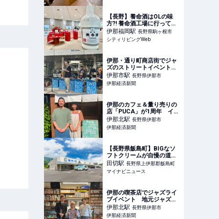
【長野】養命酒はOLの味
方?! 養命酒工場に行ってき
ました｜シティリビング
伊那福岡
駅
長野県駒ヶ根市
Web
シティリビングWeb
伊那・通り町商店街でジャ
ズのストリートイベント
今年は最多44組出演
伊那市
駅
長野県伊那市
伊那経済新聞
伊那のカフェ＆量り売りの
店「PUCA」が1周年 イベ
ント出店も
伊那北
駅
長野県伊那市
伊那経済新聞
【長野県飯島町】BIGなソ
フトクリームが自慢の道の
駅とは? 特産品はふるさと
田切
駅
長野県上伊那郡飯島町
納税返礼品でも
マイナビニュース
伊那の喫茶店でジャズライ
ブイベント 地元ジャズ愛
好家が演奏
伊那北
駅
長野県伊那市
伊那経済新聞