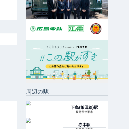
周辺の駅
下島(飯田線)
駅
長野県伊那市
赤木
駅