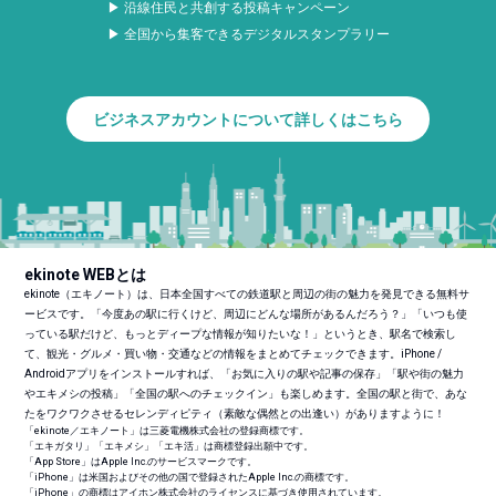
▶ 沿線住民と共創する投稿キャンペーン
▶ 全国から集客できるデジタルスタンプラリー
ビジネスアカウントについて詳しくはこちら
ekinote WEBとは
ekinote（エキノート）は、日本全国すべての鉄道駅と周辺の街の魅力を発見できる無料サ
ービスです。「今度あの駅に行くけど、周辺にどんな場所があるんだろう？」「いつも使
っている駅だけど、もっとディープな情報が知りたいな！」というとき、駅名で検索し
て、観光・グルメ・買い物・交通などの情報をまとめてチェックできます。iPhone /
Androidアプリをインストールすれば、「お気に入りの駅や記事の保存」「駅や街の魅力
やエキメシの投稿」「全国の駅へのチェックイン」も楽しめます。全国の駅と街で、あな
たをワクワクさせるセレンディピティ（素敵な偶然との出逢い）がありますように！
「ekinote／エキノート」は三菱電機株式会社の登録商標です。
「エキガタリ」「エキメシ」「エキ活」は商標登録出願中です。
「App Store」はApple Inc.のサービスマークです。
「iPhone」は米国およびその他の国で登録されたApple Inc.の商標です。
「iPhone」の商標はアイホン株式会社のライセンスに基づき使用されています。