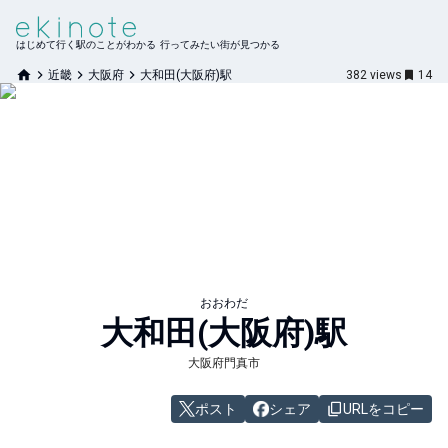
はじめて行く駅のことがわかる 行ってみたい街が見つかる
近畿
大阪府
大和田(大阪府)駅
382
views
14
おおわだ
大和田(大阪府)
駅
大阪府門真市
ポスト
シェア
URLをコピー