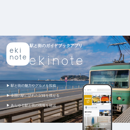
駅と街のガイドブックアプリ
▶ 駅と街の魅力やグルメを投稿
▶ 全国の駅に訪れた記録を残せる
▶ あらゆる駅と街の情報を確認