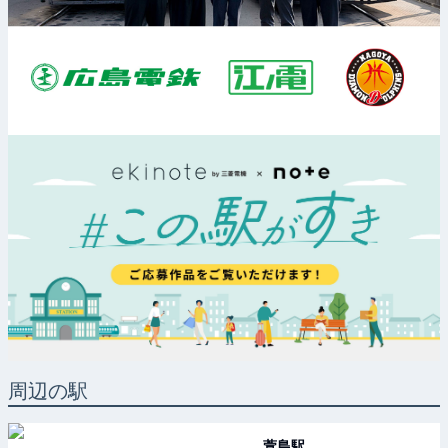
周辺の駅
萱島
駅