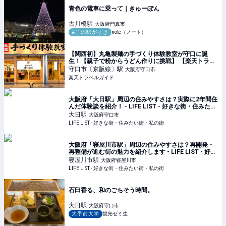
青色の電車に乗って｜きゅーぽん
古川橋
駅
大阪府門真市
#この駅がすき
note（ノート）
【関西初】丸亀製麺の手づくり体験教室が守口に誕
生！【親子で粉からうどん作りに挑戦】 【楽天トラベ
ル】
守口市〔京阪線〕
駅
大阪府守口市
楽天トラベルガイド
大阪府「大日駅」周辺の住みやすさは？実際に2年間住
んだ体験談を紹介！ - LIFE LIST - 好きな街・住みたい
街・私の街
大日
駅
大阪府守口市
LIFE LIST - 好きな街・住みたい街・私の街
大阪府「寝屋川市駅」周辺の住みやすさは？再開発・
再整備が進む街の魅力を紹介します - LIFE LIST - 好き
な街・住みたい街・私の街
寝屋川市
駅
大阪府寝屋川市
LIFE LIST - 好きな街・住みたい街・私の街
石臼香る、和のごちそう時間。
大日
駅
大阪府守口市
大手前大学
観光ゼミ生