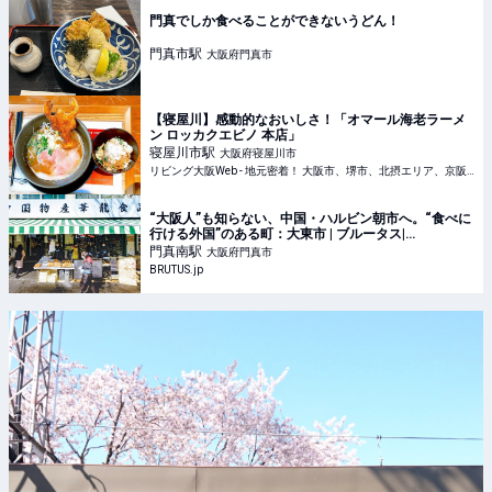
門真でしか食べることができないうどん！
門真市
駅
大阪府門真市
【寝屋川】感動的なおいしさ！「オマール海老ラーメ
ン ロッカクエビノ 本店」
寝屋川市
駅
大阪府寝屋川市
リビング大阪Web - 地元密着！ 大阪市、堺市、北摂エリア、京阪沿線ほかのグルメ、イベント、お出かけ、習い事情報
“大阪人”も知らない、中国・ハルビン朝市へ。“食べに
行ける外国”のある町：大東市 | ブルータス|
BRUTUS.jp
門真南
駅
大阪府門真市
BRUTUS.jp