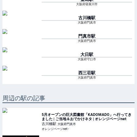
大阪府寝屋川市
古川橋
駅
大阪府門真市
門真市
駅
大阪府門真市
大日
駅
大阪府守口市
西三荘
駅
大阪府門真市
周辺の駅の記事
5月オープンの巨大図書館「KADOMADO」へ行ってき
ました | ご当地＆おでかけネタ | オレンジページnet
古川橋
駅
大阪府門真市
オレンジページnet -