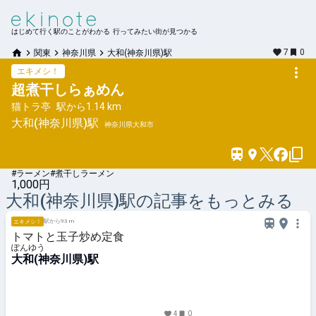
はじめて行く駅のことがわかる 行ってみたい街が見つかる
7
0
関東
神奈川県
大和(神奈川県)駅
エキメシ！
超煮干しらぁめん
猫トラ亭
駅から
1.14 km
大和(神奈川県)
駅
神奈川県大和市
#ラーメン
#煮干しラーメン
1,000円
大和(神奈川県)
駅の記事をもっとみる
駅から93 m
エキメシ！
トマトと玉子炒め定食
ぽんゆう
大和(神奈川県)駅
4
0