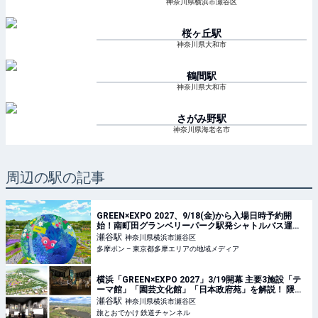
神奈川県横浜市瀬谷区
桜ヶ丘
駅
神奈川県大和市
鶴間
駅
神奈川県大和市
さがみ野
駅
神奈川県海老名市
周辺の駅の記事
GREEN×EXPO 2027、9/18(金)から入場日時予約開
始！南町田グランベリーパーク駅発シャトルバス運賃
も発表 – 多摩ポン
瀬谷
駅
神奈川県横浜市瀬谷区
多摩ポン – 東京都多摩エリアの地域メディア
横浜「GREEN×EXPO 2027」3/19開幕 主要3施設「テ
ーマ館」「園芸文化館」「日本政府苑」を解説！ 隈研
吾×杉山央が描く未来とは | 旅とおでかけ 鉄道チャンネ
瀬谷
駅
神奈川県横浜市瀬谷区
ル
旅とおでかけ 鉄道チャンネル