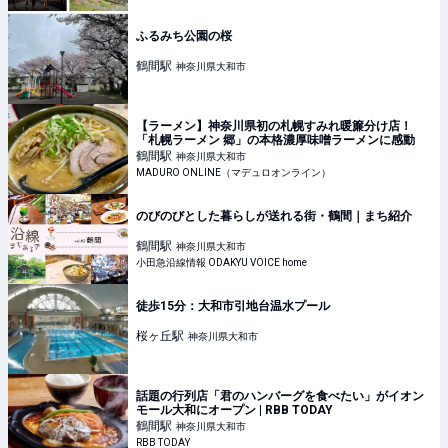
ふるみち公園の桜
鶴間
駅
神奈川県大和市
【ラーメン】神奈川県初の札幌すみれ暖簾分け店！
「札幌ラーメン 郷」の本格濃厚味噌ラーメンに感動
鶴間
駅
神奈川県大和市
MADURO ONLINE（マデュロオンライン）
のびのびとした暮らしが送れる街・鶴間｜まち紹介
鶴間
駅
神奈川県大和市
小田急沿線情報 ODAKYU VOICE home
徒歩15分：大和市引地台温水プール
桜ヶ丘
駅
神奈川県大和市
話題の行列店「君のハンバーグを食べたい」がイオン
モール大和にオープン | RBB TODAY
鶴間
駅
神奈川県大和市
RBB TODAY