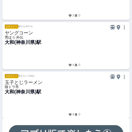
3
0
駅から297 m
エキメシ！
ヤングコーン
秀ほう 外伝
大和(神奈川県)駅
4
0
駅から1.14 km
エキメシ！
玉子とじラーメン
猫トラ亭
大和(神奈川県)駅
4
0