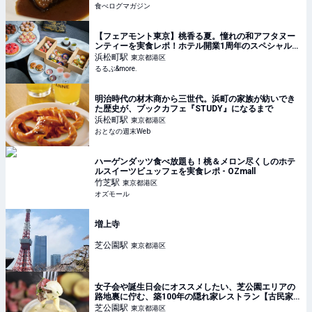
食べログマガジン
【フェアモント東京】桃香る夏。憧れの和アフタヌー
ンティーを実食レポ！ホテル開業1周年のスペシャルデ
ザートも｜るるぶ&more.
浜松町
駅
東京都港区
るるぶ&more.
明治時代の材木商から三世代。浜町の家族が紡いでき
た歴史が、ブックカフェ『STUDY』になるまで
浜松町
駅
東京都港区
おとなの週末Web
ハーゲンダッツ食べ放題も！桃＆メロン尽くしのホテ
ルスイーツビュッフェを実食レポ - OZmall
竹芝
駅
東京都港区
オズモール
増上寺
芝公園
駅
東京都港区
女子会や誕生日会にオススメしたい、芝公園エリアの
路地裏に佇む、築100年の隠れ家レストラン【古民家
商店 SPAJIO】｜東京 │ ヒトサラマガジン
芝公園
駅
東京都港区