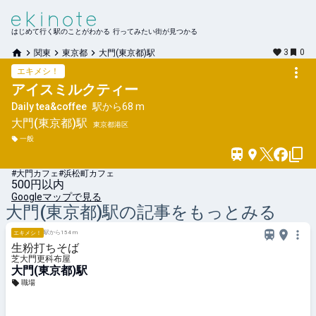
はじめて行く駅のことがわかる 行ってみたい街が見つかる
3
0
関東
東京都
大門(東京都)駅
エキメシ！
アイスミルクティー
Daily tea&coffee
駅から
68 m
大門(東京都)
駅
東京都港区
一般
#大門カフェ
#浜松町カフェ
500円以内
Googleマップで見る
大門(東京都)
駅の記事をもっとみる
駅から154 m
エキメシ！
生粉打ちそば
芝大門更科布屋
大門(東京都)駅
職場