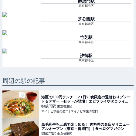
御成門
駅
東京都港区
芝公園
駅
東京都港区
竹芝
駅
東京都港区
汐留
駅
東京都港区
周辺の駅の記事
港区で800円ランチ！？1日20食限定の週替わりプレー
ト＆デザートセットが登場！エビフライやタコライス
が週替わりで楽しめる #Z世代Pick | マイナビ学生の窓
御成門
駅
東京都港区
口
マイナビ学生の窓口 | マイナビ学生の窓口
黒毛和牛を五感で楽しめる！ 肉料理の名店がリニュー
アルオープン（東京・御成門） | 食べログマガジン
御成門
駅
東京都港区