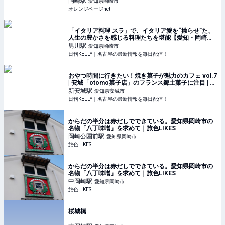
岡崎
駅
愛知県岡崎市
オレンジページnet -
「イタリア料理 スラ」で、イタリア愛を“拗らせ”た、
人生の豊かさを感じる料理たちを堪能【愛知・岡崎
市】 | 日刊KELLY｜名古屋の最新情報を毎日配信！
男川
駅
愛知県岡崎市
日刊KELLY｜名古屋の最新情報を毎日配信！
おやつ時間に行きたい！焼き菓子が魅力のカフェ vol.7
| 安城「otomo菓子店」のフランス郷土菓子に注目 | 日
刊KELLY｜名古屋の最新情報を毎日配信！
新安城
駅
愛知県安城市
日刊KELLY｜名古屋の最新情報を毎日配信！
からだの半分は赤だしでできている。愛知県岡崎市の
名物「八丁味噌」を求めて｜旅色LIKES
岡崎公園前
駅
愛知県岡崎市
旅色LIKES
からだの半分は赤だしでできている。愛知県岡崎市の
名物「八丁味噌」を求めて｜旅色LIKES
中岡崎
駅
愛知県岡崎市
旅色LIKES
桜城橋