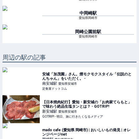
中岡崎
駅
愛知県岡崎市
岡崎公園前
駅
愛知県岡崎市
周辺の駅の記事
安城「加茂園」さん。煙モクモクスタイル「伝説のと
んちゃん」をいただく。 -
南安城
駅
愛知県安城市
定食屋ドットコム
【日本焼肉紀行】愛知・新安城の「お肉家てらもと」
で味わう絶品生塩タンとは？ - GOTRIP!
新安城
駅
愛知県安城市
GOTRIP! - 明日、旅に行きたくなるメディア
mado cafe (愛知県 岡崎市) | おいしいもの発見 | オレ
ンジページnet