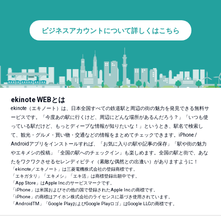
ビジネスアカウントについて詳しくはこちら
ekinote WEBとは
ekinote（エキノート）は、日本全国すべての鉄道駅と周辺の街の魅力を発見できる無料サ
ービスです。「今度あの駅に行くけど、周辺にどんな場所があるんだろう？」「いつも使
っている駅だけど、もっとディープな情報が知りたいな！」というとき、駅名で検索し
て、観光・グルメ・買い物・交通などの情報をまとめてチェックできます。iPhone /
Androidアプリをインストールすれば、「お気に入りの駅や記事の保存」「駅や街の魅力
やエキメシの投稿」「全国の駅へのチェックイン」も楽しめます。全国の駅と街で、あな
たをワクワクさせるセレンディピティ（素敵な偶然との出逢い）がありますように！
「ekinote／エキノート」は三菱電機株式会社の登録商標です。
「エキガタリ」「エキメシ」「エキ活」は商標登録出願中です。
「App Store」はApple Inc.のサービスマークです。
「iPhone」は米国およびその他の国で登録されたApple Inc.の商標です。
「iPhone」の商標はアイホン株式会社のライセンスに基づき使用されています。
「Android
TM
」「Google PlayおよびGoogle Playロゴ」はGoogle LLCの商標です。