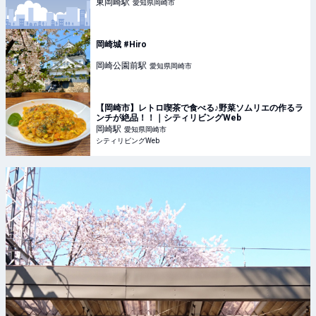
東岡崎
駅
愛知県岡崎市
岡崎城 #Hiro
岡崎公園前
駅
愛知県岡崎市
【岡崎市】レトロ喫茶で食べる♪野菜ソムリエの作るラ
ンチが絶品！！｜シティリビングWeb
岡崎
駅
愛知県岡崎市
シティリビングWeb