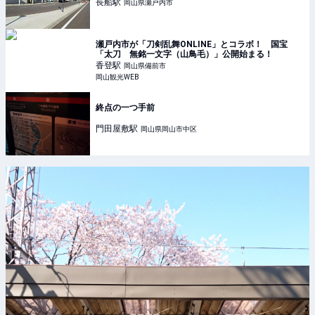
長船
駅
岡山県瀬戸内市
瀬戸内市が「刀剣乱舞ONLINE」とコラボ！ 国宝
「太刀 無銘一文字（山鳥毛）」公開始まる！
香登
駅
岡山県備前市
岡山観光WEB
終点の一つ手前
門田屋敷
駅
岡山県岡山市中区