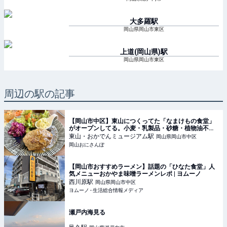
大多羅
駅
岡山県岡山市東区
上道(岡山県)
駅
岡山県岡山市東区
周辺の駅の記事
【岡山市中区】東山につくってた「なまけもの食堂」
がオープンしてる。小麦・乳製品・砂糖・植物油不使
用のやさしい食堂
東山・おかでんミュージアム
駅
岡山県岡山市中区
岡山おにさんぽ
【岡山市おすすめラーメン】話題の「ひなた食堂」人
気メニューおかやま味噌ラーメンレポ | ヨムーノ
西川原
駅
岡山県岡山市中区
ヨムーノ - 生活総合情報メディア
瀬戸内海見る