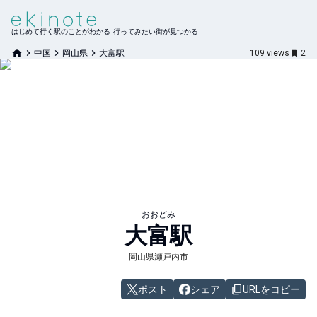
はじめて行く駅のことがわかる 行ってみたい街が見つかる
中国
岡山県
大富駅
109
views
2
おおどみ
大富
駅
岡山県瀬戸内市
ポスト
シェア
URLをコピー