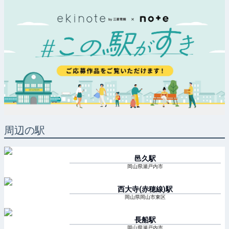
周辺の駅
邑久
駅
岡山県瀬戸内市
西大寺(赤穂線)
駅
岡山県岡山市東区
長船
駅
岡山県瀬戸内市