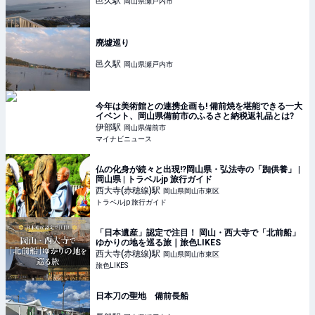
邑久
駅
岡山県瀬戸内市
廃墟巡り
邑久
駅
岡山県瀬戸内市
今年は美術館との連携企画も! 備前焼を堪能できる一大
イベント、岡山県備前市のふるさと納税返礼品とは?
伊部
駅
岡山県備前市
マイナビニュース
仏の化身が続々と出現!?岡山県・弘法寺の「踟供養」 |
岡山県 | トラベルjp 旅行ガイド
西大寺(赤穂線)
駅
岡山県岡山市東区
トラベルjp 旅行ガイド
「日本遺産」認定で注目！ 岡山・西大寺で「北前船」
ゆかりの地を巡る旅｜旅色LIKES
西大寺(赤穂線)
駅
岡山県岡山市東区
旅色LIKES
日本刀の聖地 備前長船