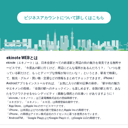
ビジネスアカウントについて詳しくはこちら
ekinote WEBとは
ekinote（エキノート）は、日本全国すべての鉄道駅と周辺の街の魅力を発見できる無料サ
ービスです。「今度あの駅に行くけど、周辺にどんな場所があるんだろう？」「いつも使
っている駅だけど、もっとディープな情報が知りたいな！」というとき、駅名で検索し
て、観光・グルメ・買い物・交通などの情報をまとめてチェックできます。iPhone /
Androidアプリをインストールすれば、「お気に入りの駅や記事の保存」「駅や街の魅力
やエキメシの投稿」「全国の駅へのチェックイン」も楽しめます。全国の駅と街で、あな
たをワクワクさせるセレンディピティ（素敵な偶然との出逢い）がありますように！
「ekinote／エキノート」は三菱電機株式会社の登録商標です。
「エキガタリ」「エキメシ」「エキ活」は商標登録出願中です。
「App Store」はApple Inc.のサービスマークです。
「iPhone」は米国およびその他の国で登録されたApple Inc.の商標です。
「iPhone」の商標はアイホン株式会社のライセンスに基づき使用されています。
「Android
TM
」「Google PlayおよびGoogle Playロゴ」はGoogle LLCの商標です。