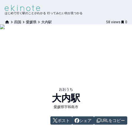
はじめて行く駅のことがわかる 行ってみたい街が見つかる
四国
愛媛県
大内駅
58
views
0
おおうち
大内
駅
愛媛県宇和島市
ポスト
シェア
URLをコピー