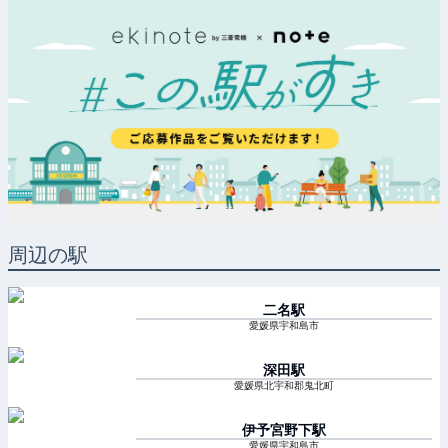
周辺の駅
二名
駅
愛媛県宇和島市
深田
駅
愛媛県北宇和郡鬼北町
伊予宮野下
駅
愛媛県宇和島市