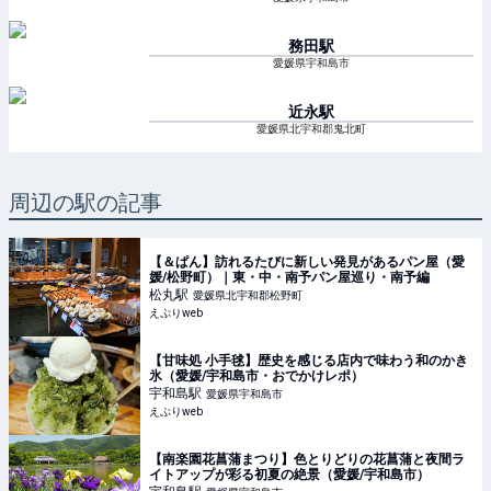
務田
駅
愛媛県宇和島市
近永
駅
愛媛県北宇和郡鬼北町
周辺の駅の記事
【＆ぱん】訪れるたびに新しい発見があるパン屋（愛
媛/松野町）｜東・中・南予パン屋巡り・南予編
松丸
駅
愛媛県北宇和郡松野町
えぷりweb
【甘味処 小手毬】歴史を感じる店内で味わう和のかき
氷（愛媛/宇和島市・おでかけレポ）
宇和島
駅
愛媛県宇和島市
えぷりweb
【南楽園花菖蒲まつり】色とりどりの花菖蒲と夜間ラ
イトアップが彩る初夏の絶景（愛媛/宇和島市）