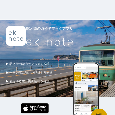
駅と街のガイドブックアプリ
▶ 駅と街の魅力やグルメを投稿
▶ 全国の駅に訪れた記録を残せる
▶ あらゆる駅と街の情報を確認