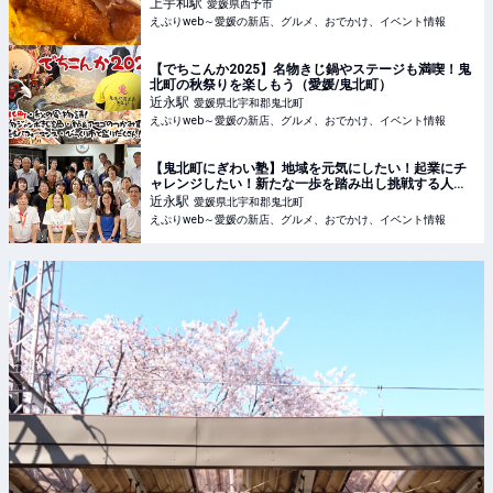
上宇和
駅
愛媛県西予市
えぷりweb～愛媛の新店、グルメ、おでかけ、イベント情報
【でちこんか2025】名物きじ鍋やステージも満喫！鬼
北町の秋祭りを楽しもう（愛媛/鬼北町）
近永
駅
愛媛県北宇和郡鬼北町
えぷりweb～愛媛の新店、グルメ、おでかけ、イベント情報
【鬼北町にぎわい塾】地域を元気にしたい！起業にチ
ャレンジしたい！新たな一歩を踏み出し挑戦する人の
ための交流イベント（愛媛/鬼北町）
近永
駅
愛媛県北宇和郡鬼北町
えぷりweb～愛媛の新店、グルメ、おでかけ、イベント情報