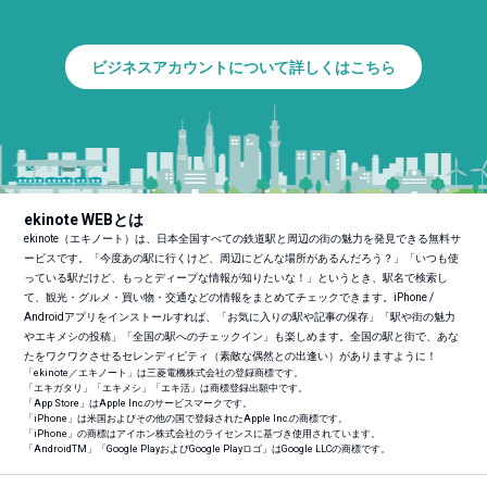
ビジネスアカウントについて詳しくはこちら
ekinote WEBとは
ekinote（エキノート）は、日本全国すべての鉄道駅と周辺の街の魅力を発見できる無料サ
ービスです。「今度あの駅に行くけど、周辺にどんな場所があるんだろう？」「いつも使
っている駅だけど、もっとディープな情報が知りたいな！」というとき、駅名で検索し
て、観光・グルメ・買い物・交通などの情報をまとめてチェックできます。iPhone /
Androidアプリをインストールすれば、「お気に入りの駅や記事の保存」「駅や街の魅力
やエキメシの投稿」「全国の駅へのチェックイン」も楽しめます。全国の駅と街で、あな
たをワクワクさせるセレンディピティ（素敵な偶然との出逢い）がありますように！
「ekinote／エキノート」は三菱電機株式会社の登録商標です。
「エキガタリ」「エキメシ」「エキ活」は商標登録出願中です。
「App Store」はApple Inc.のサービスマークです。
「iPhone」は米国およびその他の国で登録されたApple Inc.の商標です。
「iPhone」の商標はアイホン株式会社のライセンスに基づき使用されています。
「Android
TM
」「Google PlayおよびGoogle Playロゴ」はGoogle LLCの商標です。