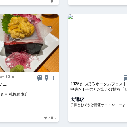
3
から308 m
ウニ
2025さっぽろオータムフェスト 
中央区 | 子供とお出かけ情報「
る里 札幌総本店
よ」
大通駅
子供とおでかけ情報サイト いこーよ
7
0