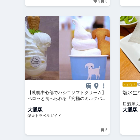
3
0
駅
エキメシ！
塩水生
【札幌中心部でハシゴソフトクリーム】
ペロッと食べられる「究極のミルクパフ
居酒屋ふ
ェ」に、珍しい「やぎミルク」ソフト
大通駅
大通駅
も！ 【楽天トラベル】
楽天トラベルガイド
5