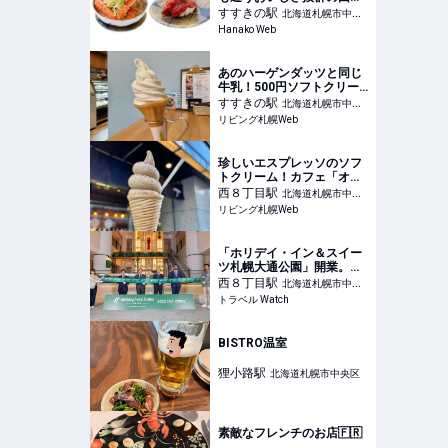
寿司2選
すすきの
駅
北海道札幌市中央
Hanako Web
区
あのハーゲンダッツと同じ
牛乳！500円ソフトクリー
ム「チーズ＆カフェ カプリ
すすきの
駅
北海道札幌市中央
ーノ」【すすきの】
リビング札幌Web
区
珍しいエスプレッソのソフ
トクリーム！カフェ「オニ
ヤンマコーヒー＆ビア」
西８丁目
駅
北海道札幌市中央
【大通】
リビング札幌Web
区
「ホリデイ・イン＆スイー
ツ札幌大通公園」開業。全
195室で大浴場あり、北海
西８丁目
駅
北海道札幌市中央
道グルメの朝食ビュッフェ
トラベル Watch
区
も
BISTRO温室
狸小路
駅
北海道札幌市中央区
素敵なフレンチのお店🇫🇷