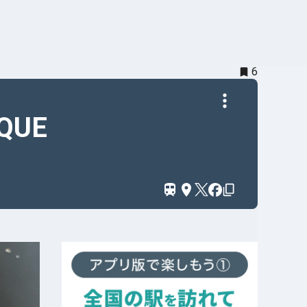
6
QUE