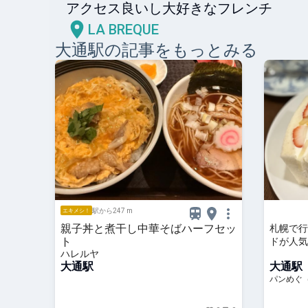
LA BREQUE
大通
駅の記事をもっとみる
駅から247 m
エキメシ！
親子丼と煮干し中華そばハーフセッ
札幌で行
ト
ドが人気
ハレルヤ
ッチの店
大通駅
大通駅
パンめぐ