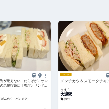
エキメシ！
メンチカツ＆スモークチキ
列が絶えない！たらばがにサン
の老舗喫茶店【珈琲とサンドイ
さえら
 さえら】（北海道・札幌市）
大通駅
（ぱんめぐ・パンメグ）
旅行