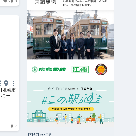
5
0
| 札幌市
いこー
7
周辺の駅