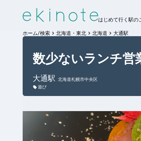
はじめて行く駅の
ホーム/検索
北海道・東北
北海道
大通駅
数少ないランチ営業の
大通
駅
北海道札幌市中央区
遊び