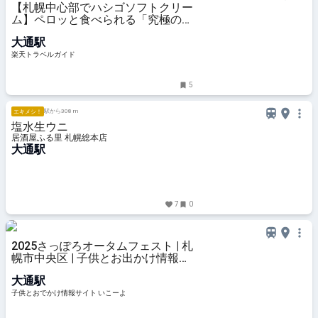
【札幌中心部でハシゴソフトクリー
ム】ペロッと食べられる「究極のミ
ルクパフェ」に、珍しい「やぎミル
大通駅
ク」ソフトも！ 【楽天トラベル】
楽天トラベルガイド
5
駅から308 m
エキメシ！
塩水生ウニ
居酒屋ふる里 札幌総本店
大通駅
7
0
2025さっぽろオータムフェスト | 札
幌市中央区 | 子供とお出かけ情報
「いこーよ」
大通駅
子供とおでかけ情報サイト いこーよ