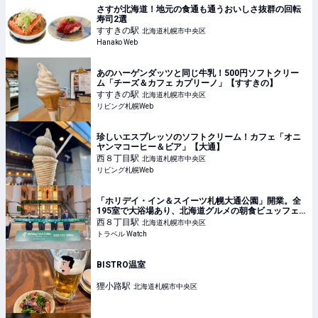
さすが北海道！地元の食通も通うおいしさ抜群の回転
寿司2選
すすきの
駅
北海道札幌市中央区
Hanako Web
あのハーゲンダッツと同じ牛乳！500円ソフトクリー
ム「チーズ＆カフェ カプリーノ」【すすきの】
すすきの
駅
北海道札幌市中央区
リビング札幌Web
珍しいエスプレッソのソフトクリーム！カフェ「オニ
ヤンマコーヒー＆ビア」【大通】
西８丁目
駅
北海道札幌市中央区
リビング札幌Web
「ホリデイ・イン＆スイーツ札幌大通公園」開業。全
195室で大浴場あり、北海道グルメの朝食ビュッフェ
も
西８丁目
駅
北海道札幌市中央区
トラベル Watch
BISTRO温室
狸小路
駅
北海道札幌市中央区