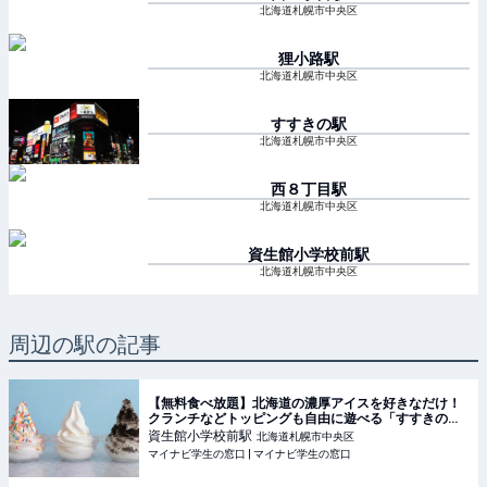
北海道札幌市中央区
狸小路
駅
北海道札幌市中央区
すすきの
駅
北海道札幌市中央区
西８丁目
駅
北海道札幌市中央区
資生館小学校前
駅
北海道札幌市中央区
周辺の駅の記事
【無料食べ放題】北海道の濃厚アイスを好きなだけ！
クランチなどトッピングも自由に遊べる「すすきの」
のホテルが最高すぎる #Z世代PICK | マイナビ学生の
資生館小学校前
駅
北海道札幌市中央区
窓口
マイナビ学生の窓口 | マイナビ学生の窓口