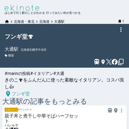
はじめて行く駅のことがわかる 行ってみたい街が見つかる
1
北海道・東北
北海道
大通駅
フンギ堂🍄
大通
駅
北海道札幌市中央区
職場
#marinの投稿
#イタリアン
#大通
きのこ🍄をふんだんに使った素敵なイタリアン。コスパ良
し👍
フンギ堂
大通
駅の記事をもっとみる
駅から247 m
エキメシ！
親子丼と煮干し中華そばハーフセッ
ト
ハレルヤ