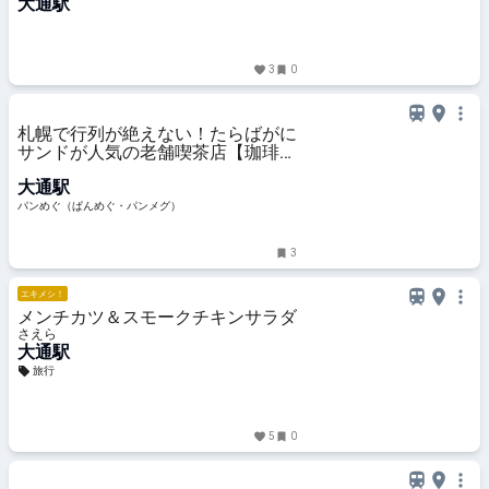
大通駅
3
0
札幌で行列が絶えない！たらばがに
サンドが人気の老舗喫茶店【珈琲と
サンドイッチの店 さえら】（北海
大通駅
道・札幌市）
パンめぐ（ぱんめぐ・パンメグ）
3
エキメシ！
メンチカツ＆スモークチキンサラダ
さえら
大通駅
旅行
5
0