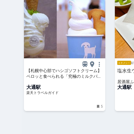
駅
エキメシ！
塩水生
【札幌中心部でハシゴソフトクリーム】
ペロッと食べられる「究極のミルクパフ
居酒屋ふ
ェ」に、珍しい「やぎミルク」ソフト
大通駅
大通駅
も！ 【楽天トラベル】
楽天トラベルガイド
5