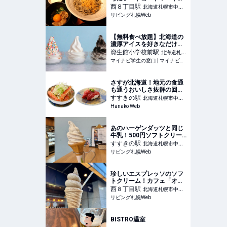
蕎麦 大公」で背徳の追い飯
西８丁目
駅
北海道札幌市中央
を食らう！
リビング札幌Web
区
【無料食べ放題】北海道の
濃厚アイスを好きなだけ！
クランチなどトッピングも
資生館小学校前
駅
北海道札幌
自由に遊べる「すすきの」
マイナビ学生の窓口 | マイナビ学生の窓口
市中央区
のホテルが最高すぎる #Z
世代PICK | マイナビ学生の
窓口
さすが北海道！地元の食通
も通うおいしさ抜群の回転
寿司2選
すすきの
駅
北海道札幌市中央
Hanako Web
区
あのハーゲンダッツと同じ
牛乳！500円ソフトクリー
ム「チーズ＆カフェ カプリ
すすきの
駅
北海道札幌市中央
ーノ」【すすきの】
リビング札幌Web
区
珍しいエスプレッソのソフ
トクリーム！カフェ「オニ
ヤンマコーヒー＆ビア」
西８丁目
駅
北海道札幌市中央
【大通】
リビング札幌Web
区
BISTRO温室