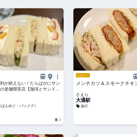
エキメシ！
メンチカツ＆スモークチキ
列が絶えない！たらばがにサン
の老舗喫茶店【珈琲とサンドイ
さえら
 さえら】（北海道・札幌市）
大通駅
（ぱんめぐ・パンメグ）
旅行
3