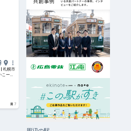
| 札幌市
いこー
7
周辺の駅