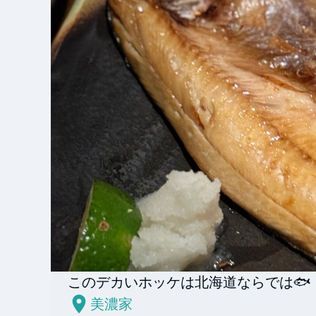
このデカいホッケは北海道ならでは🐟
美濃家