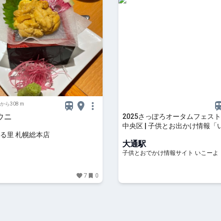
から308 m
ウニ
2025さっぽろオータムフェスト 
中央区 | 子供とお出かけ情報「
る里 札幌総本店
よ」
大通駅
子供とおでかけ情報サイト いこーよ
7
0