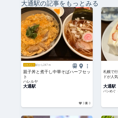
大通
駅の記事をもっとみる
駅から247 m
エキメシ！
親子丼と煮干し中華そばハーフセッ
札幌で行
ト
ドが人気
ハレルヤ
ッチの店
大通駅
大通駅
パンめぐ
3
0