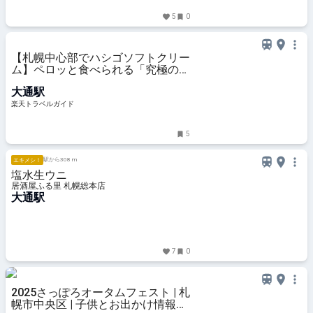
5
0
【札幌中心部でハシゴソフトクリー
ム】ペロッと食べられる「究極のミ
ルクパフェ」に、珍しい「やぎミル
大通駅
ク」ソフトも！ 【楽天トラベル】
楽天トラベルガイド
5
駅から308 m
エキメシ！
塩水生ウニ
居酒屋ふる里 札幌総本店
大通駅
7
0
2025さっぽろオータムフェスト | 札
幌市中央区 | 子供とお出かけ情報