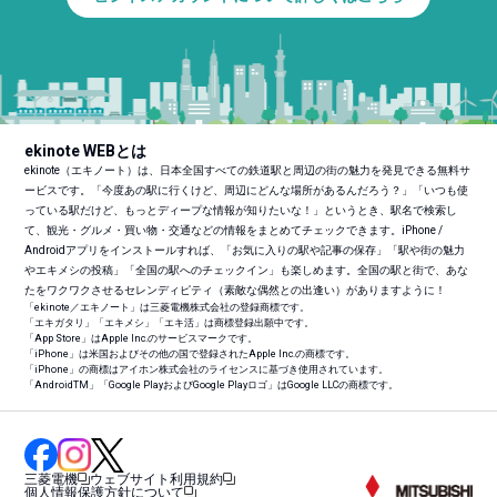
ekinote WEBとは
ekinote（エキノート）は、日本全国すべての鉄道駅と周辺の街の魅力を発見できる無料サ
ービスです。「今度あの駅に行くけど、周辺にどんな場所があるんだろう？」「いつも使
っている駅だけど、もっとディープな情報が知りたいな！」というとき、駅名で検索し
て、観光・グルメ・買い物・交通などの情報をまとめてチェックできます。iPhone /
Androidアプリをインストールすれば、「お気に入りの駅や記事の保存」「駅や街の魅力
やエキメシの投稿」「全国の駅へのチェックイン」も楽しめます。全国の駅と街で、あな
たをワクワクさせるセレンディピティ（素敵な偶然との出逢い）がありますように！
「ekinote／エキノート」は三菱電機株式会社の登録商標です。
「エキガタリ」「エキメシ」「エキ活」は商標登録出願中です。
「App Store」はApple Inc.のサービスマークです。
「iPhone」は米国およびその他の国で登録されたApple Inc.の商標です。
「iPhone」の商標はアイホン株式会社のライセンスに基づき使用されています。
「Android
TM
」「Google PlayおよびGoogle Playロゴ」はGoogle LLCの商標です。
三菱電機
ウェブサイト利用規約
個人情報保護方針について