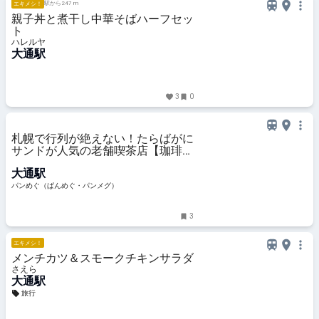
駅から247 m
エキメシ！
親子丼と煮干し中華そばハーフセッ
ト
ハレルヤ
大通駅
3
0
札幌で行列が絶えない！たらばがに
サンドが人気の老舗喫茶店【珈琲と
サンドイッチの店 さえら】（北海
大通駅
道・札幌市）
パンめぐ（ぱんめぐ・パンメグ）
3
エキメシ！
メンチカツ＆スモークチキンサラダ
さえら
大通駅
旅行