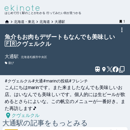
はじめて行く駅のことがわかる 行ってみたい街が見つかる
1
北海道・東北
北海道
大通駅
魚介もお肉もデザートもなんでも美味しい
🇫🇷クヴェルクル
大通
駅
北海道札幌市中央区
遊び
#クヴェルクル
#大通
#marinの投稿
#フレンチ
こんにちはmarinです。また来ましたなんでも美味しいお
店。はいなんでも美味しいです。個人的には生ビールが飲
めるとさらによいな。この帆立のメニューが一番好き。ま
た再訪します🎵
クヴェルクル
大通
駅の記事をもっとみる