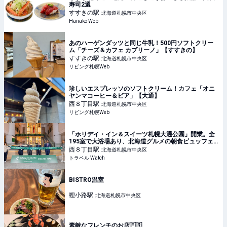
寿司2選
すすきの
駅
北海道札幌市中央区
Hanako Web
あのハーゲンダッツと同じ牛乳！500円ソフトクリー
ム「チーズ＆カフェ カプリーノ」【すすきの】
すすきの
駅
北海道札幌市中央区
リビング札幌Web
珍しいエスプレッソのソフトクリーム！カフェ「オニ
ヤンマコーヒー＆ビア」【大通】
西８丁目
駅
北海道札幌市中央区
リビング札幌Web
「ホリデイ・イン＆スイーツ札幌大通公園」開業。全
195室で大浴場あり、北海道グルメの朝食ビュッフェ
も
西８丁目
駅
北海道札幌市中央区
トラベル Watch
BISTRO温室
狸小路
駅
北海道札幌市中央区
素敵なフレンチのお店🇫🇷