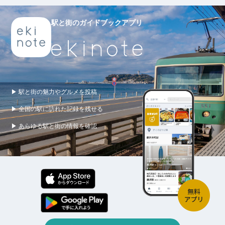
駅と街のガイドブックアプリ
▶ 駅と街の魅力やグルメを投稿
▶ 全国の駅に訪れた記録を残せる
▶ あらゆる駅と街の情報を確認