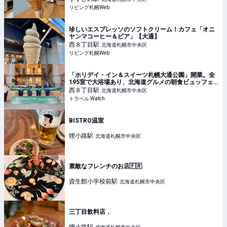
リビング札幌Web
珍しいエスプレッソのソフトクリーム！カフェ「オニ
ヤンマコーヒー＆ビア」【大通】
西８丁目
駅
北海道札幌市中央区
リビング札幌Web
「ホリデイ・イン＆スイーツ札幌大通公園」開業。全
195室で大浴場あり、北海道グルメの朝食ビュッフェ
も
西８丁目
駅
北海道札幌市中央区
トラベル Watch
BISTRO温室
狸小路
駅
北海道札幌市中央区
素敵なフレンチのお店🇫🇷
資生館小学校前
駅
北海道札幌市中央区
三丁目飲料店．