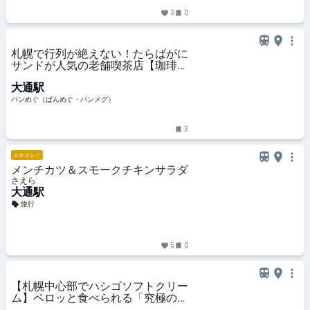
3
0
札幌で行列が絶えない！たらばがに
サンドが人気の老舗喫茶店【珈琲と
サンドイッチの店 さえら】（北海
大通駅
道・札幌市）
パンめぐ（ぱんめぐ・パンメグ）
3
エキメシ！
メンチカツ＆スモークチキンサラダ
さえら
大通駅
旅行
5
0
【札幌中心部でハシゴソフトクリー
ム】ペロッと食べられる「究極のミ
ルクパフェ」に、珍しい「やぎミル