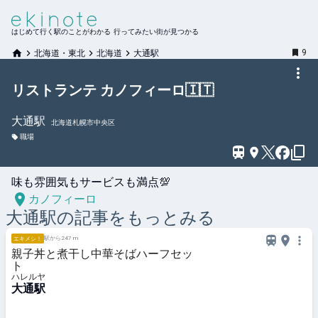
はじめて行く駅のことがわかる 行ってみたい街が見つかる
9
北海道・東北
北海道
大通駅
リストランテ カノフィーロ🇮🇹
大通
駅
北海道札幌市中央区
職場
味も雰囲気もサービスも満点💯
カノフィーロ
大通
駅の記事をもっとみる
駅から247 m
エキメシ！
親子丼と煮干し中華そばハーフセッ
ト
ハレルヤ
大通駅