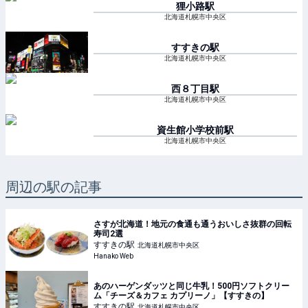
狸小路
駅
北海道札幌市中央区
すすきの
駅
北海道札幌市中央区
西８丁目
駅
北海道札幌市中央区
資生館小学校前
駅
北海道札幌市中央区
周辺の駅の記事
さすが北海道！地元の食通も通うおいしさ抜群の回転
寿司2選
すすきの
駅
北海道札幌市中央区
Hanako Web
あのハーゲンダッツと同じ牛乳！500円ソフトクリー
ム「チーズ＆カフェ カプリーノ」【すすきの】
すすきの
駅
北海道札幌市中央区