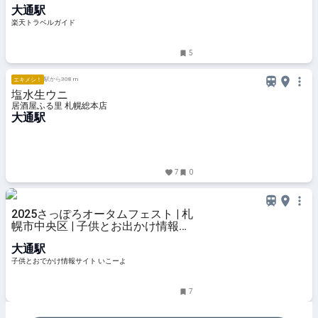
大通駅
ク」ソフトも！ 【楽天トラベル】
楽天トラベルガイド
5
駅から308 m
エキメシ！
塩水生ウニ
居酒屋ふる里 札幌総本店
大通駅
7
0
2025さっぽろオータムフェスト | 札
幌市中央区 | 子供とお出かけ情報
「いこーよ」
大通駅
子供とおでかけ情報サイト いこーよ
7