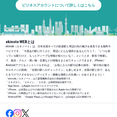
ビジネスアカウントについて詳しくはこちら
ekinote WEBとは
ekinote（エキノート）は、日本全国すべての鉄道駅と周辺の街の魅力を発見できる無料サ
ービスです。「今度あの駅に行くけど、周辺にどんな場所があるんだろう？」「いつも使
っている駅だけど、もっとディープな情報が知りたいな！」というとき、駅名で検索し
て、観光・グルメ・買い物・交通などの情報をまとめてチェックできます。iPhone /
Androidアプリをインストールすれば、「お気に入りの駅や記事の保存」「駅や街の魅力
やエキメシの投稿」「全国の駅へのチェックイン」も楽しめます。全国の駅と街で、あな
たをワクワクさせるセレンディピティ（素敵な偶然との出逢い）がありますように！
「ekinote／エキノート」は三菱電機株式会社の登録商標です。
「エキガタリ」「エキメシ」「エキ活」は商標登録出願中です。
「App Store」はApple Inc.のサービスマークです。
「iPhone」は米国およびその他の国で登録されたApple Inc.の商標です。
「iPhone」の商標はアイホン株式会社のライセンスに基づき使用されています。
「Android
TM
」「Google PlayおよびGoogle Playロゴ」はGoogle LLCの商標です。