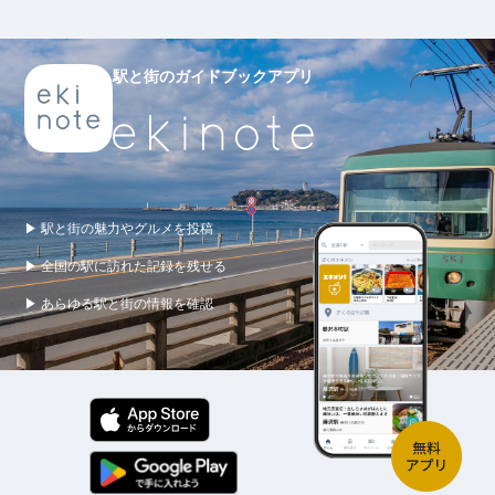
駅と街のガイドブックアプリ
▶ 駅と街の魅力やグルメを投稿
▶ 全国の駅に訪れた記録を残せる
▶ あらゆる駅と街の情報を確認