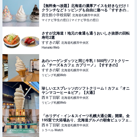
【無料食べ放題】北海道の濃厚アイスを好きなだけ！
クランチなどトッピングも自由に遊べる「すすきの」
のホテルが最高すぎる #Z世代PICK | マイナビ学生の
資生館小学校前
駅
北海道札幌市中央区
窓口
マイナビ学生の窓口 | マイナビ学生の窓口
さすが北海道！地元の食通も通うおいしさ抜群の回転
寿司2選
すすきの
駅
北海道札幌市中央区
Hanako Web
あのハーゲンダッツと同じ牛乳！500円ソフトクリー
ム「チーズ＆カフェ カプリーノ」【すすきの】
すすきの
駅
北海道札幌市中央区
リビング札幌Web
珍しいエスプレッソのソフトクリーム！カフェ「オニ
ヤンマコーヒー＆ビア」【大通】
西８丁目
駅
北海道札幌市中央区
リビング札幌Web
「ホリデイ・イン＆スイーツ札幌大通公園」開業。全
195室で大浴場あり、北海道グルメの朝食ビュッフェ
も
西８丁目
駅
北海道札幌市中央区
トラベル Watch