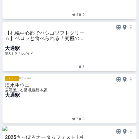
5
0
【札幌中心部でハシゴソフトクリー
ム】ペロッと食べられる「究極のミ
ルクパフェ」に、珍しい「やぎミル
大通駅
ク」ソフトも！ 【楽天トラベル】
楽天トラベルガイド
5
駅から308 m
エキメシ！
塩水生ウニ
居酒屋ふる里 札幌総本店
大通駅
7
0
2025さっぽろオータムフェスト | 札