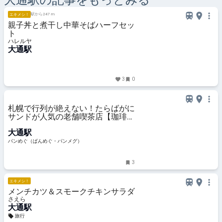
大通
駅の記事をもっとみる
駅から247 m
エキメシ！
親子丼と煮干し中華そばハーフセッ
ト
ハレルヤ
大通駅
3
0
札幌で行列が絶えない！たらばがに
サンドが人気の老舗喫茶店【珈琲と
サンドイッチの店 さえら】（北海
大通駅
道・札幌市）
パンめぐ（ぱんめぐ・パンメグ）
3
エキメシ！
メンチカツ＆スモークチキンサラダ
さえら
大通駅
旅行