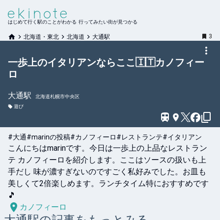
はじめて行く駅のことがわかる 行ってみたい街が見つかる
3
北海道・東北
北海道
大通駅
一歩上のイタリアンならここ🇮🇹カノフィー
ロ
大通
駅
北海道札幌市中央区
遊び
#大通
#marinの投稿
#カノフィーロ
#レストランテ
#イタリアン
こんにちはmarinです。今日は一歩上の上品なレストラン
テ カノフィーロを紹介します。ここはソースの扱いも上
手だし 味が濃すぎないのですごく私好みでした。お皿も
美しくて2倍楽しめます。ランチタイム特におすすめです
🎵
カノフィーロ