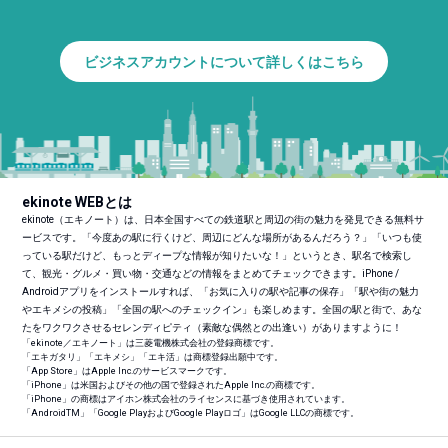
ビジネスアカウントについて詳しくはこちら
ekinote WEBとは
ekinote（エキノート）は、日本全国すべての鉄道駅と周辺の街の魅力を発見できる無料サ
ービスです。「今度あの駅に行くけど、周辺にどんな場所があるんだろう？」「いつも使
っている駅だけど、もっとディープな情報が知りたいな！」というとき、駅名で検索し
て、観光・グルメ・買い物・交通などの情報をまとめてチェックできます。iPhone /
Androidアプリをインストールすれば、「お気に入りの駅や記事の保存」「駅や街の魅力
やエキメシの投稿」「全国の駅へのチェックイン」も楽しめます。全国の駅と街で、あな
たをワクワクさせるセレンディピティ（素敵な偶然との出逢い）がありますように！
「ekinote／エキノート」は三菱電機株式会社の登録商標です。
「エキガタリ」「エキメシ」「エキ活」は商標登録出願中です。
「App Store」はApple Inc.のサービスマークです。
「iPhone」は米国およびその他の国で登録されたApple Inc.の商標です。
「iPhone」の商標はアイホン株式会社のライセンスに基づき使用されています。
「Android
TM
」「Google PlayおよびGoogle Playロゴ」はGoogle LLCの商標です。