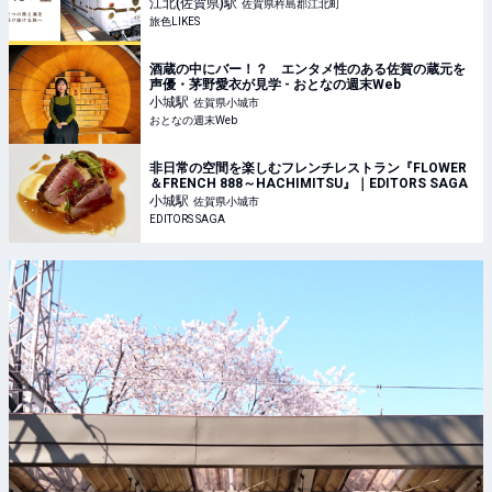
LIKES
江北(佐賀県)
駅
佐賀県杵島郡江北町
旅色LIKES
酒蔵の中にバー！？ エンタメ性のある佐賀の蔵元を
声優・茅野愛衣が見学 - おとなの週末Web
小城
駅
佐賀県小城市
おとなの週末Web
非日常の空間を楽しむフレンチレストラン『FLOWER
＆FRENCH 888～HACHIMITSU』｜EDITORS SAGA
小城
駅
佐賀県小城市
EDITORS SAGA