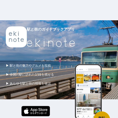
駅と街のガイドブックアプリ
▶ 駅と街の魅力やグルメを投稿
▶ 全国の駅に訪れた記録を残せる
▶ あらゆる駅と街の情報を確認