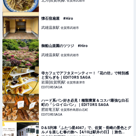
北方(佐賀県)
駅
佐賀県武雄市
懐石宿扇屋 #Hiro
武雄温泉
駅
佐賀県武雄市
御船山楽園のツツジ #Hiro
武雄温泉
駅
佐賀県武雄市
寺カフェでアフタヌーンティー！「花の坊」で特別感
と安らぎを｜EDITORS SAGA
岩屋(佐賀県)
駅
佐賀県唐津市
EDITORS SAGA
ハード系パン好き必見！種類豊富＆コスパ最強な白石
町の「シロイロパン」｜EDITORS SAGA
肥前竜王
駅
佐賀県杵島郡白石町
EDITORS SAGA
D＆S列車「ふたつ星4047」で、佐賀・長崎の景色とグ
ルメを楽しむ春の旅へ【4/10は駅弁の日】｜旅色