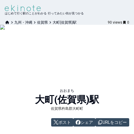
はじめて行く駅のことがわかる 行ってみたい街が見つかる
九州・沖縄
佐賀県
大町(佐賀県)駅
90
views
0
おおまち
大町(佐賀県)
駅
佐賀県杵島郡大町町
ポスト
シェア
URLをコピー