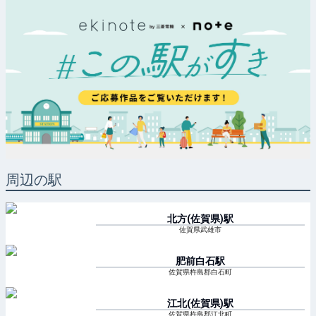
周辺の駅
北方(佐賀県)
駅
佐賀県武雄市
肥前白石
駅
佐賀県杵島郡白石町
江北(佐賀県)
駅
佐賀県杵島郡江北町