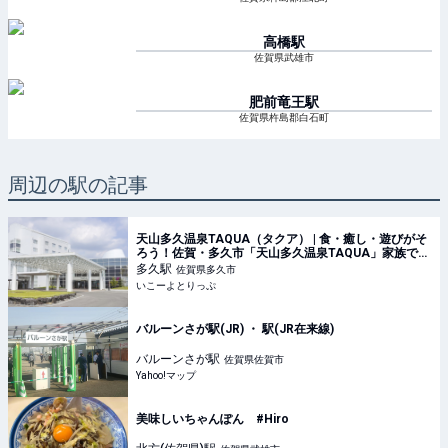
高橋
駅
佐賀県武雄市
肥前竜王
駅
佐賀県杵島郡白石町
周辺の駅の記事
天山多久温泉TAQUA（タクア） | 食・癒し・遊びがそ
ろう！佐賀・多久市「天山多久温泉TAQUA」家族で楽
しむ温泉リゾート | 佐賀県多久市 | いこーよとりっぷ
多久
駅
佐賀県多久市
いこーよとりっぷ
バルーンさが駅(JR) ・ 駅(JR在来線)
バルーンさが
駅
佐賀県佐賀市
Yahoo!マップ
美味しいちゃんぽん #Hiro