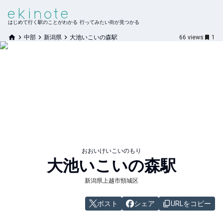
はじめて行く駅のことがわかる 行ってみたい街が見つかる
中部
新潟県
大池いこいの森駅
66
views
1
おおいけいこいのもり
大池いこいの森
駅
新潟県上越市頸城区
ポスト
シェア
URLをコピー