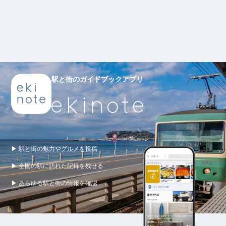
駅と街のガイドブックアプリ
▶ 駅と街の魅力やグルメを投稿
▶ 全国の駅に訪れた記録を残せる
▶ あらゆる駅と街の情報を確認