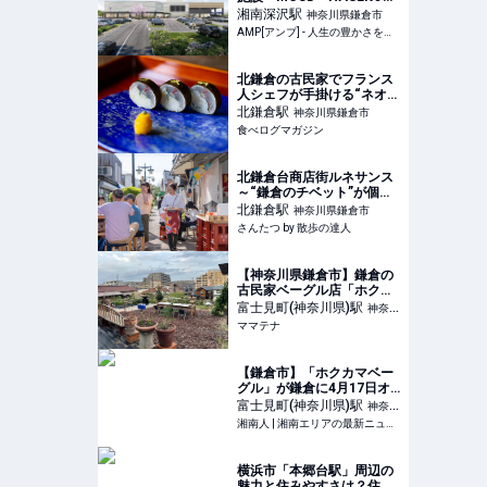
Retail鎌倉梶原」が竣工 カ
湘南深沢
駅
神奈川県鎌倉市
インズとライフが出店 |
AMP[アンプ] - 人生の豊かさを生む瞬間を情報でつくりだす新世代向けビジネスメディア
AMP[アンプ] - 人生の豊か
さを生む瞬間を情報でつく
りだす新世代向けビジネス
北鎌倉の古民家でフランス
メディア
人シェフが手掛ける“ネオ懐
石” | 食べログマガジン
北鎌倉
駅
神奈川県鎌倉市
食べログマガジン
北鎌倉台商店街ルネサンス
～“鎌倉のチベット”が個性
豊かな面々の力で新たなス
北鎌倉
駅
神奈川県鎌倉市
テージへ～｜さんたつ by
さんたつ by 散歩の達人
散歩の達人
【神奈川県鎌倉市】鎌倉の
古民家ベーグル店「ホクカ
マベーグル」、薪と鉄板に
富士見町(神奈川県)
駅
神奈川
よる新たなBBQ体験を提供
ママテナ
県鎌倉市
| ママテナ
【鎌倉市】「ホクカマベー
グル」が鎌倉に4月17日オ
ープン！古民家再生の整う
富士見町(神奈川県)
駅
神奈川
ベーグル専門店 | 湘南人
湘南人 | 湘南エリアの最新ニュース・グルメ・イベント穴場情報満載！
県鎌倉市
横浜市「本郷台駅」周辺の
魅力と住みやすさは？住ん