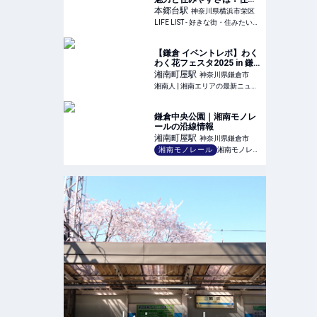
でみた感想とおすすめした
本郷台
駅
神奈川県横浜市栄区
いポイント - LIFE LIST - 好
LIFE LIST - 好きな街・住みたい街・私の街
きな街・住みたい街・私の
街
【鎌倉 イベントレポ】わく
わく花フェスタ2025 in 鎌
倉中央公園 - 自然の中でお
湘南町屋
駅
神奈川県鎌倉市
花や動物と触れ合い、笑顔
湘南人 | 湘南エリアの最新ニュース・グルメ・イベント穴場情報満載！
溢れるイベント！ | 湘南人
鎌倉中央公園｜湘南モノレ
ールの沿線情報
湘南町屋
駅
神奈川県鎌倉市
湘南モノレール
湘南モノレール株式会社