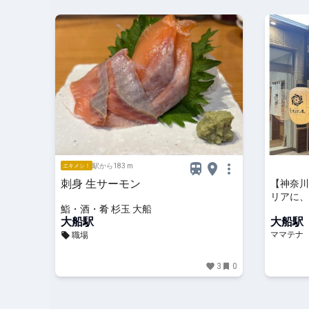
駅から183 m
エキメシ！
刺身 生サーモン
【神奈川
リアに、
鮨・酒・肴 杉玉 大船
大船」オ
大船駅
大船駅
ママテナ
職場
3
0