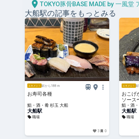
TOKYO豚骨BASE MADE by 一風
大船
駅の記事をもっとみる
駅から188 m
駅
エキメシ！
エキメシ！
お寿司各種
おこげ
ソース
鮨・酒・肴 杉玉 大船
鮨・酒・
大船駅
大船駅
職場
職場
3
0