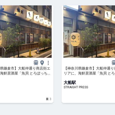
県鎌倉市】大船仲通り商店街エ
【神奈川県鎌倉市】大船仲通り
海鮮居酒屋「魚貝 とろぼっち
リアに、海鮮居酒屋「魚貝 と
ープン！ | ママテナ
大船」オープン！
大船駅
STRAIGHT PRESS
3