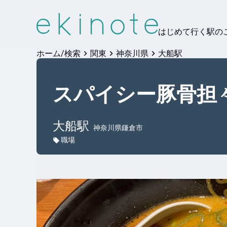
はじめて行く駅の
ホーム/検索
関東
神奈川県
大船駅
スパイシー豚骨担
大船
駅
神奈川県鎌倉市
職場