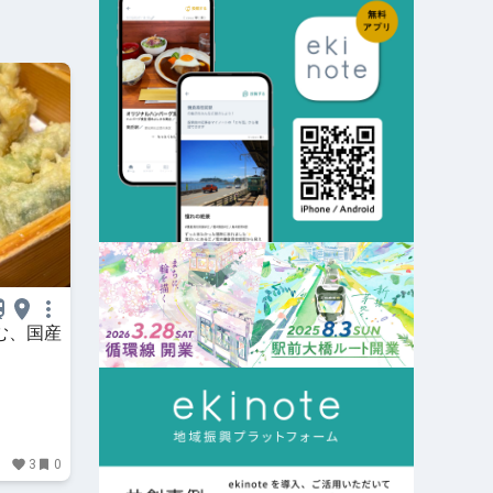
む、国産
3
0