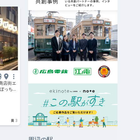
商店街エ
ろぼっち
3
周辺の駅