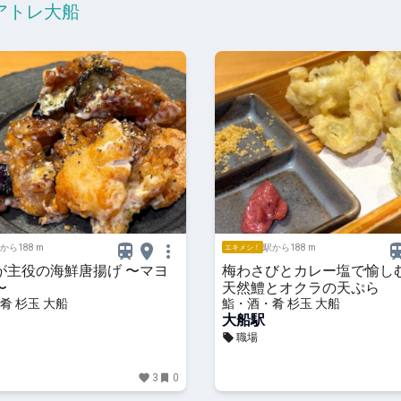
堂 アトレ大船
から188 m
駅から188 m
エキメシ！
が主役の海鮮唐揚げ 〜マヨ
梅わさびとカレー塩で愉し
〜
天然鱧とオクラの天ぷら
肴 杉玉 大船
鮨・酒・肴 杉玉 大船
大船駅
職場
3
0