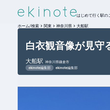
はじめて行く駅の
ホーム/検索
関東
神奈川県
大船駅
白衣観音像が見守
大船
駅
神奈川県鎌倉市
ekinote編集部
ekinote編集部