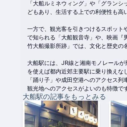
「大船ルミネウィング」や「グランシ
どもあり、生活する上での利便性も高い
一方で、観光客を引きつけるスポット
で知られる「大船観音寺」や、映画『
竹大船撮影所跡」では、文化と歴史の名
大船駅には、JR線と湘南モノレール
を使えば都内近郊主要駅に乗り換えな
「踊り子」や成田空港へのアクセス列
観光地へのアクセスがよいのも特徴で
大船
駅の記事をもっとみる