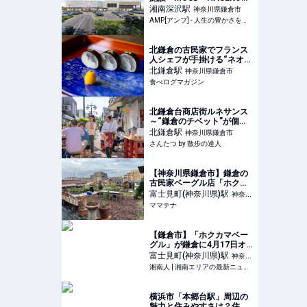
Retail鎌倉梶原」が竣工 カ
湘南深沢
駅
神奈川県鎌倉市
インズとライフが出店 |
AMP[アンプ] - 人生の豊かさを生む瞬間を情報でつくりだす新世代向けビジネスメディア
AMP[アンプ] - 人生の豊か
さを生む瞬間を情報でつく
りだす新世代向けビジネス
北鎌倉の古民家でフランス
メディア
人シェフが手掛ける“ネオ懐
石” | 食べログマガジン
北鎌倉
駅
神奈川県鎌倉市
食べログマガジン
北鎌倉台商店街ルネサンス
～“鎌倉のチベット”が個性
豊かな面々の力で新たなス
北鎌倉
駅
神奈川県鎌倉市
テージへ～｜さんたつ by
さんたつ by 散歩の達人
散歩の達人
【神奈川県鎌倉市】鎌倉の
古民家ベーグル店「ホクカ
マベーグル」、薪と鉄板に
富士見町(神奈川県)
駅
神奈川
よる新たなBBQ体験を提供
ママテナ
県鎌倉市
| ママテナ
【鎌倉市】「ホクカマベー
グル」が鎌倉に4月17日オ
ープン！古民家再生の整う
富士見町(神奈川県)
駅
神奈川
ベーグル専門店 | 湘南人
湘南人 | 湘南エリアの最新ニュース・グルメ・イベント穴場情報満載！
県鎌倉市
横浜市「本郷台駅」周辺の
魅力と住みやすさは？住ん