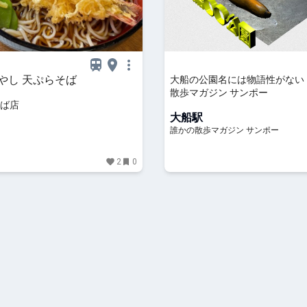
やし 天ぷらそば
大船の公園名には物語性がない
散歩マガジン サンポー
ば店
大船駅
誰かの散歩マガジン サンポー
2
0