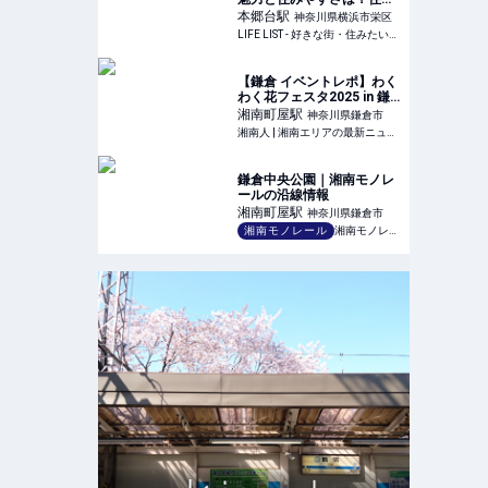
でみた感想とおすすめした
本郷台
駅
神奈川県横浜市栄区
いポイント - LIFE LIST - 好
LIFE LIST - 好きな街・住みたい街・私の街
きな街・住みたい街・私の
街
【鎌倉 イベントレポ】わく
わく花フェスタ2025 in 鎌
倉中央公園 - 自然の中でお
湘南町屋
駅
神奈川県鎌倉市
花や動物と触れ合い、笑顔
湘南人 | 湘南エリアの最新ニュース・グルメ・イベント穴場情報満載！
溢れるイベント！ | 湘南人
鎌倉中央公園｜湘南モノレ
ールの沿線情報
湘南町屋
駅
神奈川県鎌倉市
湘南モノレール
湘南モノレール株式会社