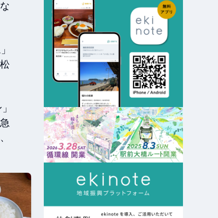
な
像」
松
ン」
急
、