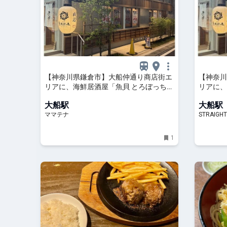
【神奈川県鎌倉市】大船仲通り商店街エ
【神奈川
リアに、海鮮居酒屋「魚貝 とろぼっち
リアに、
大船」オープン！ | ママテナ
大船」オ
大船駅
大船駅
ママテナ
STRAIGHT
1