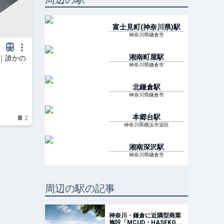
富士見町(神奈川県)
駅
神奈川県鎌倉市
湘南町屋
駅
｜誰かの
神奈川県鎌倉市
北鎌倉
駅
神奈川県鎌倉市
本郷台
駅
2
神奈川県横浜市栄区
湘南深沢
駅
神奈川県鎌倉市
周辺の駅の記事
神奈川・鎌倉に近隣型商業
施設「MCUD・HASEKO