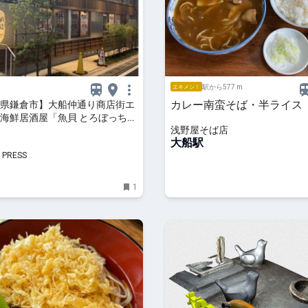
駅から577 m
エキメシ！
カレー南蛮そば・半ライス
県鎌倉市】大船仲通り商店街エ
海鮮居酒屋「魚貝 とろぼっち
浅野屋そば店
ープン！
大船駅
 PRESS
1