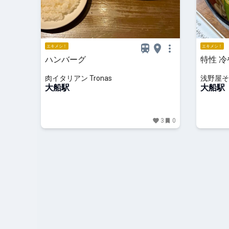
エキメシ！
エキメシ！
ハンバーグ
特性 冷
肉イタリアン Tronas
浅野屋そ
大船駅
大船駅
3
0