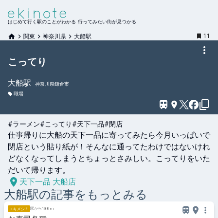
はじめて行く駅のことがわかる 行ってみたい街が見つかる
11
関東
神奈川県
大船駅
こってり
大船
駅
神奈川県鎌倉市
職場
#ラーメン
#こってり
#天下一品
#閉店
仕事帰りに大船の天下一品に寄ってみたら今月いっぱいで
閉店という貼り紙が！そんなに通ってたわけではないけれ
どなくなってしまうとちょっとさみしい。こってりをいた
だいて帰ります。
天下一品 大船店
大船
駅の記事をもっとみる
駅から188 m
エキメシ！