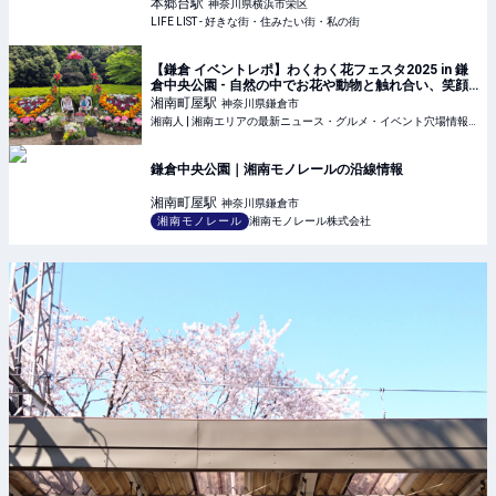
きな街・住みたい街・私の街
本郷台
駅
神奈川県横浜市栄区
LIFE LIST - 好きな街・住みたい街・私の街
【鎌倉 イベントレポ】わくわく花フェスタ2025 in 鎌
倉中央公園 - 自然の中でお花や動物と触れ合い、笑顔
溢れるイベント！ | 湘南人
湘南町屋
駅
神奈川県鎌倉市
湘南人 | 湘南エリアの最新ニュース・グルメ・イベント穴場情報満載！
鎌倉中央公園｜湘南モノレールの沿線情報
湘南町屋
駅
神奈川県鎌倉市
湘南モノレール
湘南モノレール株式会社