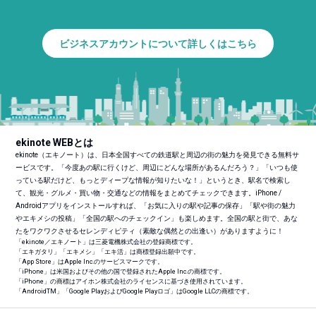
ビジネスアカウントについて詳しくはこちら
ekinote WEBとは
ekinote（エキノート）は、日本全国すべての鉄道駅と周辺の街の魅力を発見できる無料サ
ービスです。「今度あの駅に行くけど、周辺にどんな場所があるんだろう？」「いつも使
っている駅だけど、もっとディープな情報が知りたいな！」というとき、駅名で検索し
て、観光・グルメ・買い物・交通などの情報をまとめてチェックできます。iPhone /
Androidアプリをインストールすれば、「お気に入りの駅や記事の保存」「駅や街の魅力
やエキメシの投稿」「全国の駅へのチェックイン」も楽しめます。全国の駅と街で、あな
たをワクワクさせるセレンディピティ（素敵な偶然との出逢い）がありますように！
「ekinote／エキノート」は三菱電機株式会社の登録商標です。
「エキガタリ」「エキメシ」「エキ活」は商標登録出願中です。
「App Store」はApple Inc.のサービスマークです。
「iPhone」は米国およびその他の国で登録されたApple Inc.の商標です。
「iPhone」の商標はアイホン株式会社のライセンスに基づき使用されています。
「Android
TM
」「Google PlayおよびGoogle Playロゴ」はGoogle LLCの商標です。