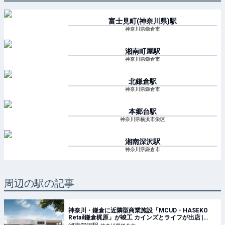
富士見町(神奈川県)
駅
神奈川県鎌倉市
湘南町屋
駅
神奈川県鎌倉市
北鎌倉
駅
神奈川県鎌倉市
本郷台
駅
神奈川県横浜市栄区
湘南深沢
駅
神奈川県鎌倉市
周辺の駅の記事
神奈川・鎌倉に近隣型商業施設「MCUD・HASEKO
Retail鎌倉梶原」が竣工 カインズとライフが出店 |
AMP[アンプ] - 人生の豊かさを生む瞬間を情報でつく