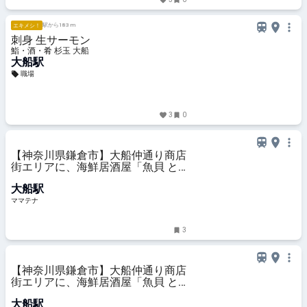
駅から183 m
エキメシ！
刺身 生サーモン
鮨・酒・肴 杉玉 大船
大船駅
職場
3
0
【神奈川県鎌倉市】大船仲通り商店
街エリアに、海鮮居酒屋「魚貝 と
ろぼっち 大船」オープン！ | ママテ
大船駅
ナ
ママテナ
3
【神奈川県鎌倉市】大船仲通り商店
街エリアに、海鮮居酒屋「魚貝 と
ろぼっち 大船」オープン！
大船駅