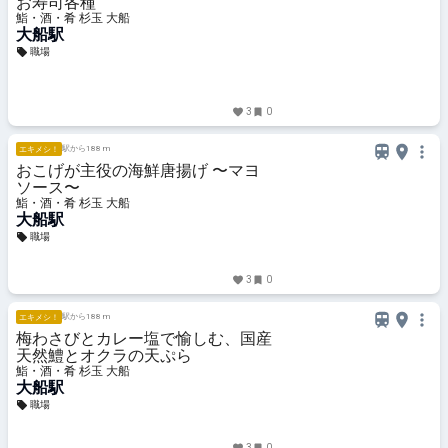
お寿司各種
鮨・酒・肴 杉玉 大船
大船駅
職場
3
0
駅から188 m
エキメシ！
おこげが主役の海鮮唐揚げ 〜マヨ
ソース〜
鮨・酒・肴 杉玉 大船
大船駅
職場
3
0
駅から188 m
エキメシ！
梅わさびとカレー塩で愉しむ、国産
天然鱧とオクラの天ぷら
鮨・酒・肴 杉玉 大船
大船駅
職場
3
0