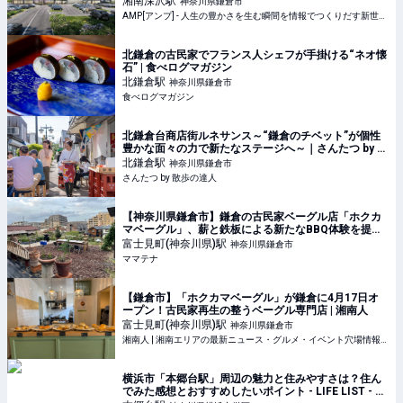
湘南深沢
駅
神奈川県鎌倉市
りだす新世代向けビジネスメディア
AMP[アンプ] - 人生の豊かさを生む瞬間を情報でつくりだす新世代向けビジネスメディア
北鎌倉の古民家でフランス人シェフが手掛ける“ネオ懐
石” | 食べログマガジン
北鎌倉
駅
神奈川県鎌倉市
食べログマガジン
北鎌倉台商店街ルネサンス～“鎌倉のチベット”が個性
豊かな面々の力で新たなステージへ～｜さんたつ by 散
歩の達人
北鎌倉
駅
神奈川県鎌倉市
さんたつ by 散歩の達人
【神奈川県鎌倉市】鎌倉の古民家ベーグル店「ホクカ
マベーグル」、薪と鉄板による新たなBBQ体験を提供 |
ママテナ
富士見町(神奈川県)
駅
神奈川県鎌倉市
ママテナ
【鎌倉市】「ホクカマベーグル」が鎌倉に4月17日オ
ープン！古民家再生の整うベーグル専門店 | 湘南人
富士見町(神奈川県)
駅
神奈川県鎌倉市
湘南人 | 湘南エリアの最新ニュース・グルメ・イベント穴場情報満載！
横浜市「本郷台駅」周辺の魅力と住みやすさは？住ん
でみた感想とおすすめしたいポイント - LIFE LIST - 好