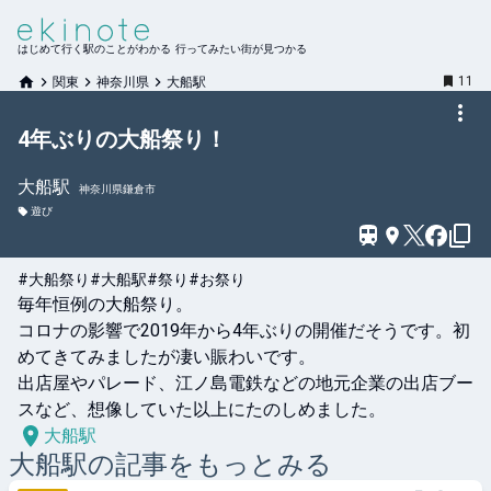
はじめて行く駅のことがわかる 行ってみたい街が見つかる
11
関東
神奈川県
大船駅
4年ぶりの大船祭り！
大船
駅
神奈川県鎌倉市
遊び
#大船祭り
#大船駅
#祭り
#お祭り
毎年恒例の大船祭り。

コロナの影響で2019年から4年ぶりの開催だそうです。初
めてきてみましたが凄い賑わいです。

出店屋やパレード、江ノ島電鉄などの地元企業の出店ブー
スなど、想像していた以上にたのしめました。
大船駅
大船
駅の記事をもっとみる