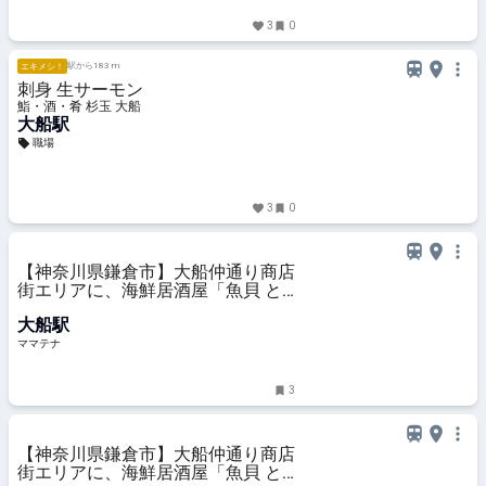
3
0
駅から183 m
エキメシ！
刺身 生サーモン
鮨・酒・肴 杉玉 大船
大船駅
職場
3
0
【神奈川県鎌倉市】大船仲通り商店
街エリアに、海鮮居酒屋「魚貝 と
ろぼっち 大船」オープン！ | ママテ
大船駅
ナ
ママテナ
3
【神奈川県鎌倉市】大船仲通り商店
街エリアに、海鮮居酒屋「魚貝 と