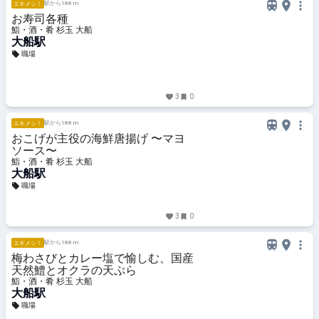
駅から188 m
エキメシ！
お寿司各種
鮨・酒・肴 杉玉 大船
大船駅
職場
3
0
駅から188 m
エキメシ！
おこげが主役の海鮮唐揚げ 〜マヨ
ソース〜
鮨・酒・肴 杉玉 大船
大船駅
職場
3
0
駅から188 m
エキメシ！
梅わさびとカレー塩で愉しむ、国産
天然鱧とオクラの天ぷら
鮨・酒・肴 杉玉 大船
大船駅
職場