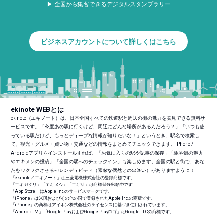
▶ 全国から集客できるデジタルスタンプラリー
ビジネスアカウントについて詳しくはこちら
ekinote WEBとは
ekinote（エキノート）は、日本全国すべての鉄道駅と周辺の街の魅力を発見できる無料サ
ービスです。「今度あの駅に行くけど、周辺にどんな場所があるんだろう？」「いつも使
っている駅だけど、もっとディープな情報が知りたいな！」というとき、駅名で検索し
て、観光・グルメ・買い物・交通などの情報をまとめてチェックできます。iPhone /
Androidアプリをインストールすれば、「お気に入りの駅や記事の保存」「駅や街の魅力
やエキメシの投稿」「全国の駅へのチェックイン」も楽しめます。全国の駅と街で、あな
たをワクワクさせるセレンディピティ（素敵な偶然との出逢い）がありますように！
「ekinote／エキノート」は三菱電機株式会社の登録商標です。
「エキガタリ」「エキメシ」「エキ活」は商標登録出願中です。
「App Store」はApple Inc.のサービスマークです。
「iPhone」は米国およびその他の国で登録されたApple Inc.の商標です。
「iPhone」の商標はアイホン株式会社のライセンスに基づき使用されています。
「Android
TM
」「Google PlayおよびGoogle Playロゴ」はGoogle LLCの商標です。