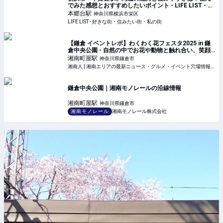
でみた感想とおすすめしたいポイント - LIFE LIST - 好
きな街・住みたい街・私の街
本郷台
駅
神奈川県横浜市栄区
LIFE LIST - 好きな街・住みたい街・私の街
【鎌倉 イベントレポ】わくわく花フェスタ2025 in 鎌
倉中央公園 - 自然の中でお花や動物と触れ合い、笑顔
溢れるイベント！ | 湘南人
湘南町屋
駅
神奈川県鎌倉市
湘南人 | 湘南エリアの最新ニュース・グルメ・イベント穴場情報満載！
鎌倉中央公園｜湘南モノレールの沿線情報
湘南町屋
駅
神奈川県鎌倉市
湘南モノレール
湘南モノレール株式会社