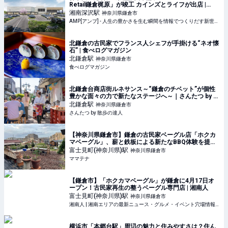
Retail鎌倉梶原」が竣工 カインズとライフが出店 |
AMP[アンプ] - 人生の豊かさを生む瞬間を情報でつく
湘南深沢
駅
神奈川県鎌倉市
りだす新世代向けビジネスメディア
AMP[アンプ] - 人生の豊かさを生む瞬間を情報でつくりだす新世代向けビジネスメディア
北鎌倉の古民家でフランス人シェフが手掛ける“ネオ懐
石” | 食べログマガジン
北鎌倉
駅
神奈川県鎌倉市
食べログマガジン
北鎌倉台商店街ルネサンス～“鎌倉のチベット”が個性
豊かな面々の力で新たなステージへ～｜さんたつ by 散
歩の達人
北鎌倉
駅
神奈川県鎌倉市
さんたつ by 散歩の達人
【神奈川県鎌倉市】鎌倉の古民家ベーグル店「ホクカ
マベーグル」、薪と鉄板による新たなBBQ体験を提供 |
ママテナ
富士見町(神奈川県)
駅
神奈川県鎌倉市
ママテナ
【鎌倉市】「ホクカマベーグル」が鎌倉に4月17日オ
ープン！古民家再生の整うベーグル専門店 | 湘南人
富士見町(神奈川県)
駅
神奈川県鎌倉市
湘南人 | 湘南エリアの最新ニュース・グルメ・イベント穴場情報満載！
横浜市「本郷台駅」周辺の魅力と住みやすさは？住ん