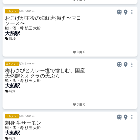
駅から188 m
エキメシ！
おこげが主役の海鮮唐揚げ 〜マヨ
ソース〜
鮨・酒・肴 杉玉 大船
大船駅
職場
3
0
駅から188 m
エキメシ！
梅わさびとカレー塩で愉しむ、国産
天然鱧とオクラの天ぷら
鮨・酒・肴 杉玉 大船
大船駅
職場
3
0
駅から183 m
エキメシ！
刺身 生サーモン
鮨・酒・肴 杉玉 大船
大船駅
職場