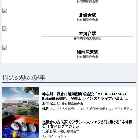
神奈川県鎌倉市
北鎌倉
駅
神奈川県鎌倉市
本郷台
駅
神奈川県横浜市栄区
湘南深沢
駅
神奈川県鎌倉市
周辺の駅の記事
神奈川・鎌倉に近隣型商業施設「MCUD・HASEKO
Retail鎌倉梶原」が竣工 カインズとライフが出店 |
AMP[アンプ] - 人生の豊かさを生む瞬間を情報でつく
湘南深沢
駅
神奈川県鎌倉市
りだす新世代向けビジネスメディア
AMP[アンプ] - 人生の豊かさを生む瞬間を情報でつくりだす新世代向けビジネスメディア
北鎌倉の古民家でフランス人シェフが手掛ける“ネオ懐
石” | 食べログマガジン
北鎌倉
駅
神奈川県鎌倉市
食べログマガジン