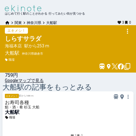
はじめて行く駅のことがわかる 行ってみたい街が見つかる
3
0
関東
神奈川県
大船駅
エキメシ！
しらすサラダ
海福本店
駅から
253 m
大船
駅
神奈川県鎌倉市
職場
759円
Googleマップで見る
大船
駅の記事をもっとみる
駅から188 m
エキメシ！
お寿司各種
鮨・酒・肴 杉玉 大船
大船駅
職場
3
0