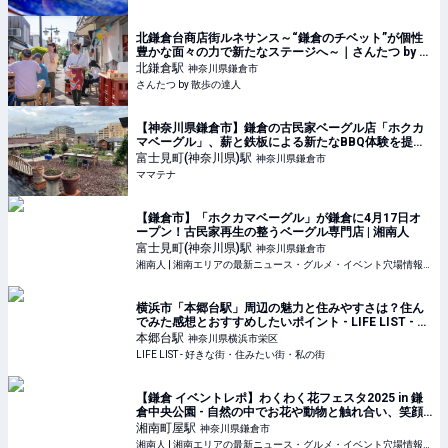
北鎌倉台商店街ルネサンス～“鎌倉のチベット”が個性
豊かな面々の力で新たなステージへ～｜さんたつ by 散
歩の達人
北鎌倉
駅
神奈川県鎌倉市
さんたつ by 散歩の達人
【神奈川県鎌倉市】鎌倉の古民家ベーグル店「ホクカ
マベーグル」、薪と鉄板による新たなBBQ体験を提供 |
ママテナ
富士見町(神奈川県)
駅
神奈川県鎌倉市
ママテナ
【鎌倉市】「ホクカマベーグル」が鎌倉に4月17日オ
ープン！古民家再生の整うベーグル専門店 | 湘南人
富士見町(神奈川県)
駅
神奈川県鎌倉市
湘南人 | 湘南エリアの最新ニュース・グルメ・イベント穴場情報満載！
横浜市「本郷台駅」周辺の魅力と住みやすさは？住ん
でみた感想とおすすめしたいポイント - LIFE LIST - 好
きな街・住みたい街・私の街
本郷台
駅
神奈川県横浜市栄区
LIFE LIST - 好きな街・住みたい街・私の街
【鎌倉 イベントレポ】わくわく花フェスタ2025 in 鎌
倉中央公園 - 自然の中でお花や動物と触れ合い、笑顔
溢れるイベント！ | 湘南人
湘南町屋
駅
神奈川県鎌倉市
湘南人 | 湘南エリアの最新ニュース・グルメ・イベント穴場情報満載！