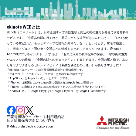
ekinote WEBとは
ekinote（エキノート）は、日本全国すべての鉄道駅と周辺の街の魅力を発見できる無料サ
ービスです。「今度あの駅に行くけど、周辺にどんな場所があるんだろう？」「いつも使
っている駅だけど、もっとディープな情報が知りたいな！」というとき、駅名で検索し
て、観光・グルメ・買い物・交通などの情報をまとめてチェックできます。iPhone /
Androidアプリをインストールすれば、「お気に入りの駅や記事の保存」「駅や街の魅力
やエキメシの投稿」「全国の駅へのチェックイン」も楽しめます。全国の駅と街で、あな
たをワクワクさせるセレンディピティ（素敵な偶然との出逢い）がありますように！
「ekinote／エキノート」は三菱電機株式会社の登録商標です。
「エキガタリ」「エキメシ」「エキ活」は商標登録出願中です。
「App Store」はApple Inc.のサービスマークです。
「iPhone」は米国およびその他の国で登録されたApple Inc.の商標です。
「iPhone」の商標はアイホン株式会社のライセンスに基づき使用されています。
「Android
TM
」「Google PlayおよびGoogle Playロゴ」はGoogle LLCの商標です。
三菱電機
ウェブサイト利用規約
個人情報保護方針について
© Mitsubishi Electric Corporation