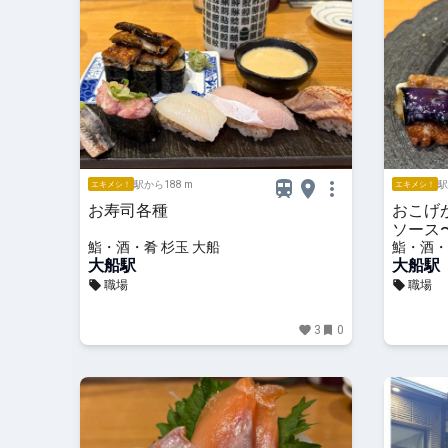
駅から188 m
駅
エキメシ！
エキメシ！
お寿司各種
おこげ
ソース
鮨・酒・肴 杉玉 大船
鮨・酒・
大船駅
大船駅
職場
職場
3
0