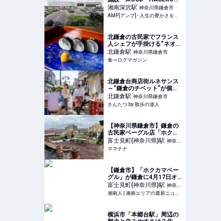
Retail鎌倉梶原」が竣工 カ
湘南深沢
駅
神奈川県鎌倉市
インズとライフが出店 |
AMP[アンプ] - 人生の豊かさを生む瞬間を情報でつくりだす新世代向けビジネスメディア
AMP[アンプ] - 人生の豊か
さを生む瞬間を情報でつく
りだす新世代向けビジネス
北鎌倉の古民家でフランス
メディア
人シェフが手掛ける“ネオ懐
石” | 食べログマガジン
北鎌倉
駅
神奈川県鎌倉市
食べログマガジン
北鎌倉台商店街ルネサンス
～“鎌倉のチベット”が個性
豊かな面々の力で新たなス
北鎌倉
駅
神奈川県鎌倉市
テージへ～｜さんたつ by
さんたつ by 散歩の達人
散歩の達人
【神奈川県鎌倉市】鎌倉の
古民家ベーグル店「ホクカ
マベーグル」、薪と鉄板に
富士見町(神奈川県)
駅
神奈川
よる新たなBBQ体験を提供
ママテナ
県鎌倉市
| ママテナ
【鎌倉市】「ホクカマベー
グル」が鎌倉に4月17日オ
ープン！古民家再生の整う
富士見町(神奈川県)
駅
神奈川
ベーグル専門店 | 湘南人
湘南人 | 湘南エリアの最新ニュース・グルメ・イベント穴場情報満載！
県鎌倉市
横浜市「本郷台駅」周辺の