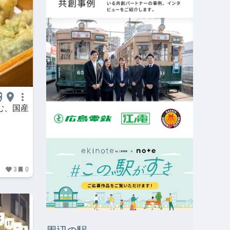
む、国産
3
0