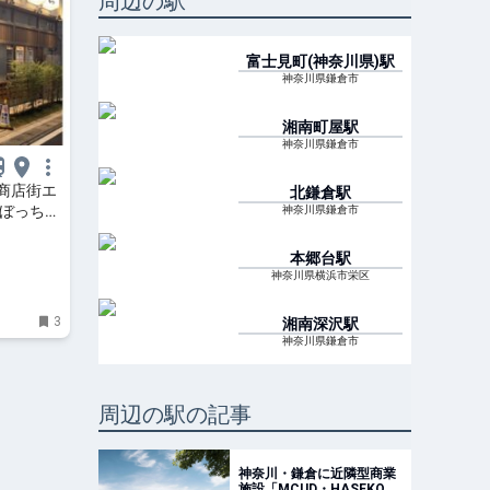
周辺の駅
富士見町(神奈川県)
駅
神奈川県鎌倉市
湘南町屋
駅
神奈川県鎌倉市
商店街エ
北鎌倉
駅
ろぼっち
神奈川県鎌倉市
本郷台
駅
神奈川県横浜市栄区
3
湘南深沢
駅
神奈川県鎌倉市
周辺の駅の記事
神奈川・鎌倉に近隣型商業
施設「MCUD・HASEKO