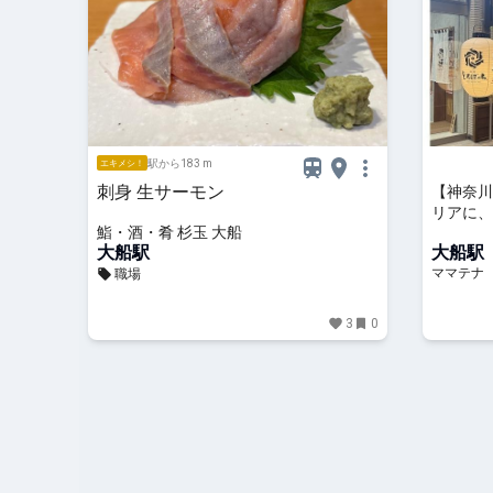
駅から183 m
エキメシ！
刺身 生サーモン
【神奈川
リアに、
鮨・酒・肴 杉玉 大船
大船」オ
大船駅
大船駅
ママテナ
職場
3
0