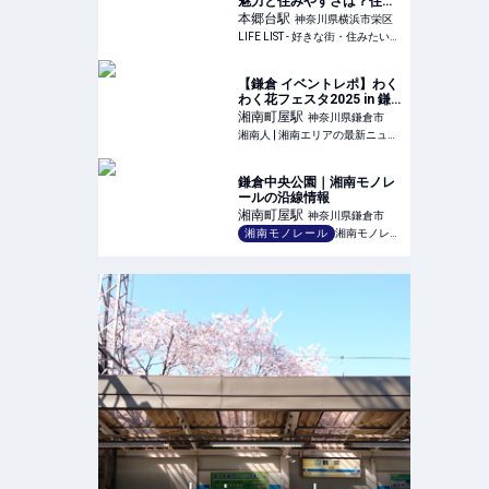
魅力と住みやすさは？住ん
でみた感想とおすすめした
本郷台
駅
神奈川県横浜市栄区
いポイント - LIFE LIST - 好
LIFE LIST - 好きな街・住みたい街・私の街
きな街・住みたい街・私の
街
【鎌倉 イベントレポ】わく
わく花フェスタ2025 in 鎌
倉中央公園 - 自然の中でお
湘南町屋
駅
神奈川県鎌倉市
花や動物と触れ合い、笑顔
湘南人 | 湘南エリアの最新ニュース・グルメ・イベント穴場情報満載！
溢れるイベント！ | 湘南人
鎌倉中央公園｜湘南モノレ
ールの沿線情報
湘南町屋
駅
神奈川県鎌倉市
湘南モノレール
湘南モノレール株式会社