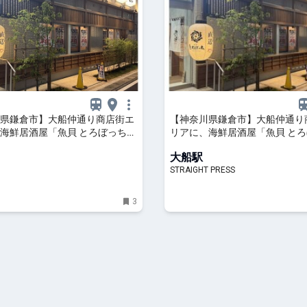
県鎌倉市】大船仲通り商店街エ
【神奈川県鎌倉市】大船仲通り
海鮮居酒屋「魚貝 とろぼっち
リアに、海鮮居酒屋「魚貝 と
ープン！ | ママテナ
大船」オープン！
大船駅
STRAIGHT PRESS
3