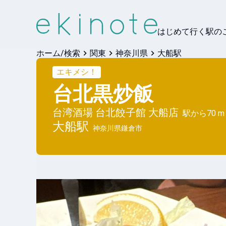
はじめて行く駅の
ホーム/検索
関東
神奈川県
大船駅
エキメシ！
台北黒炒飯
台湾酒場 台北餃子館 大船店
駅から
70 m
大船
駅
神奈川県鎌倉市