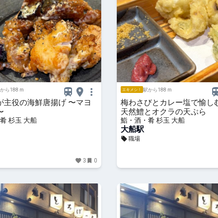
から188 m
駅から188 m
エキメシ！
が主役の海鮮唐揚げ 〜マヨ
梅わさびとカレー塩で愉し
〜
天然鱧とオクラの天ぷら
肴 杉玉 大船
鮨・酒・肴 杉玉 大船
大船駅
職場
3
0