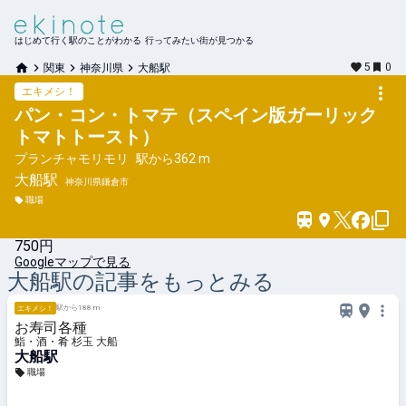
はじめて行く駅のことがわかる 行ってみたい街が見つかる
5
0
関東
神奈川県
大船駅
エキメシ！
パン・コン・トマテ（スペイン版ガーリック
トマトトースト）
プランチャモリモリ
駅から
362 m
大船
駅
神奈川県鎌倉市
職場
750円
Googleマップで見る
大船
駅の記事をもっとみる
駅から188 m
エキメシ！
お寿司各種
鮨・酒・肴 杉玉 大船
大船駅
職場