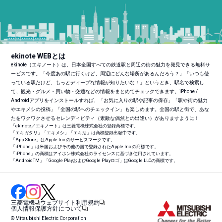
ekinote WEBとは
ekinote（エキノート）は、日本全国すべての鉄道駅と周辺の街の魅力を発見できる無料サ
ービスです。「今度あの駅に行くけど、周辺にどんな場所があるんだろう？」「いつも使
っている駅だけど、もっとディープな情報が知りたいな！」というとき、駅名で検索し
て、観光・グルメ・買い物・交通などの情報をまとめてチェックできます。iPhone /
Androidアプリをインストールすれば、「お気に入りの駅や記事の保存」「駅や街の魅力
やエキメシの投稿」「全国の駅へのチェックイン」も楽しめます。全国の駅と街で、あな
たをワクワクさせるセレンディピティ（素敵な偶然との出逢い）がありますように！
「ekinote／エキノート」は三菱電機株式会社の登録商標です。
「エキガタリ」「エキメシ」「エキ活」は商標登録出願中です。
「App Store」はApple Inc.のサービスマークです。
「iPhone」は米国およびその他の国で登録されたApple Inc.の商標です。
「iPhone」の商標はアイホン株式会社のライセンスに基づき使用されています。
「Android
TM
」「Google PlayおよびGoogle Playロゴ」はGoogle LLCの商標です。
三菱電機
ウェブサイト利用規約
個人情報保護方針について
© Mitsubishi Electric Corporation