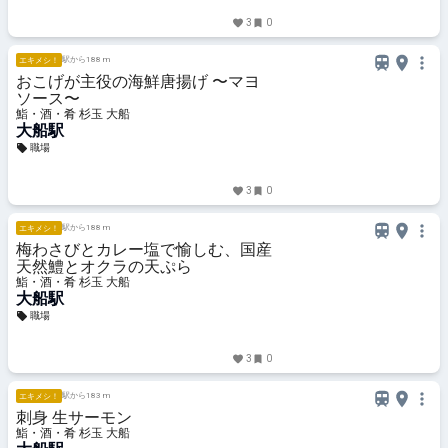
3
0
駅から188 m
エキメシ！
おこげが主役の海鮮唐揚げ 〜マヨ
ソース〜
鮨・酒・肴 杉玉 大船
大船駅
職場
3
0
駅から188 m
エキメシ！
梅わさびとカレー塩で愉しむ、国産
天然鱧とオクラの天ぷら
鮨・酒・肴 杉玉 大船
大船駅
職場
3
0
駅から183 m
エキメシ！
刺身 生サーモン
鮨・酒・肴 杉玉 大船