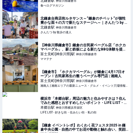
北鎌倉
駅
神奈川県鎌倉市
食べログマガジン
北鎌倉台商店街ルネサンス～“鎌倉のチベット”が個性
豊かな面々の力で新たなステージへ～｜さんたつ by 散
歩の達人
北鎌倉
駅
神奈川県鎌倉市
さんたつ by 散歩の達人
【神奈川県鎌倉市】鎌倉の古民家ベーグル店「ホクカ
マベーグル」、薪と鉄板による新たなBBQ体験を提供 |
ママテナ
富士見町(神奈川県)
駅
神奈川県鎌倉市
ママテナ
【鎌倉市】「ホクカマベーグル」が鎌倉に4月17日オ
ープン！古民家再生の整うベーグル専門店 | 湘南人
富士見町(神奈川県)
駅
神奈川県鎌倉市
湘南人 | 湘南エリアの最新ニュース・グルメ・イベント穴場情報満載！
横浜市「本郷台駅」周辺の魅力と住みやすさは？住ん
でみた感想とおすすめしたいポイント - LIFE LIST - 好
きな街・住みたい街・私の街
本郷台
駅
神奈川県横浜市栄区
LIFE LIST - 好きな街・住みたい街・私の街
【鎌倉 イベントレポ】わくわく花フェスタ2025 in 鎌
倉中央公園 - 自然の中でお花や動物と触れ合い、笑顔