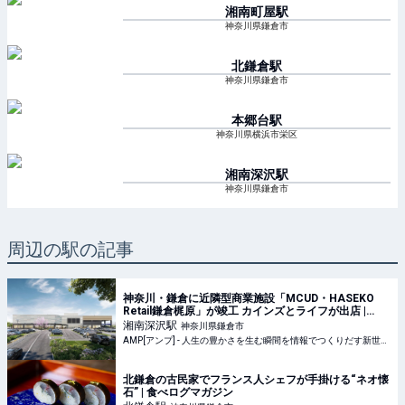
湘南町屋
駅
神奈川県鎌倉市
北鎌倉
駅
神奈川県鎌倉市
本郷台
駅
神奈川県横浜市栄区
湘南深沢
駅
神奈川県鎌倉市
周辺の駅の記事
神奈川・鎌倉に近隣型商業施設「MCUD・HASEKO
Retail鎌倉梶原」が竣工 カインズとライフが出店 |
AMP[アンプ] - 人生の豊かさを生む瞬間を情報でつく
湘南深沢
駅
神奈川県鎌倉市
りだす新世代向けビジネスメディア
AMP[アンプ] - 人生の豊かさを生む瞬間を情報でつくりだす新世代向けビジネスメディア
北鎌倉の古民家でフランス人シェフが手掛ける“ネオ懐
石” | 食べログマガジン