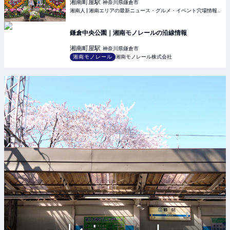
溢れるイベント！ | 湘南人
湘南町屋
駅
神奈川県鎌倉市
湘南人 | 湘南エリアの最新ニュース・グルメ・イベント穴場情報満載！
鎌倉中央公園｜湘南モノレールの沿線情報
湘南町屋
駅
神奈川県鎌倉市
湘南モノレール
湘南モノレール株式会社