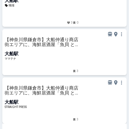
大船駅
職場
3
0
【神奈川県鎌倉市】大船仲通り商店
街エリアに、海鮮居酒屋「魚貝 と
ろぼっち 大船」オープン！ | ママテ
大船駅
ナ
ママテナ
3
【神奈川県鎌倉市】大船仲通り商店
街エリアに、海鮮居酒屋「魚貝 と
ろぼっち 大船」オープン！
大船駅
STRAIGHT PRESS
3