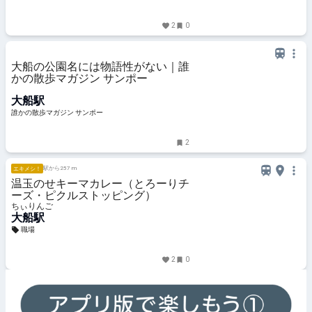
2
0
大船の公園名には物語性がない｜誰
かの散歩マガジン サンポー
大船駅
誰かの散歩マガジン サンポー
2
駅から257 m
エキメシ！
温玉のせキーマカレー（とろーりチ
ーズ・ピクルストッピング）
ちぃりんご
大船駅
職場
2
0