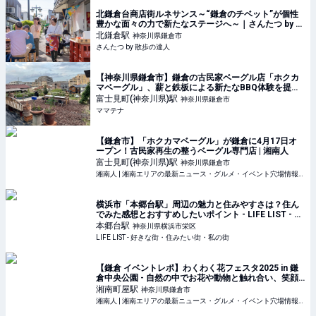
北鎌倉台商店街ルネサンス～“鎌倉のチベット”が個性
豊かな面々の力で新たなステージへ～｜さんたつ by 散
歩の達人
北鎌倉
駅
神奈川県鎌倉市
さんたつ by 散歩の達人
【神奈川県鎌倉市】鎌倉の古民家ベーグル店「ホクカ
マベーグル」、薪と鉄板による新たなBBQ体験を提供 |
ママテナ
富士見町(神奈川県)
駅
神奈川県鎌倉市
ママテナ
【鎌倉市】「ホクカマベーグル」が鎌倉に4月17日オ
ープン！古民家再生の整うベーグル専門店 | 湘南人
富士見町(神奈川県)
駅
神奈川県鎌倉市
湘南人 | 湘南エリアの最新ニュース・グルメ・イベント穴場情報満載！
横浜市「本郷台駅」周辺の魅力と住みやすさは？住ん
でみた感想とおすすめしたいポイント - LIFE LIST - 好
きな街・住みたい街・私の街
本郷台
駅
神奈川県横浜市栄区
LIFE LIST - 好きな街・住みたい街・私の街
【鎌倉 イベントレポ】わくわく花フェスタ2025 in 鎌
倉中央公園 - 自然の中でお花や動物と触れ合い、笑顔
溢れるイベント！ | 湘南人
湘南町屋
駅
神奈川県鎌倉市
湘南人 | 湘南エリアの最新ニュース・グルメ・イベント穴場情報満載！