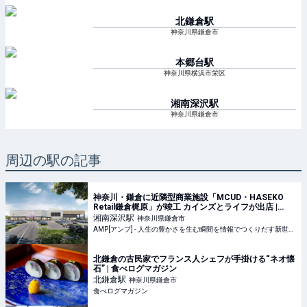
北鎌倉
駅
神奈川県鎌倉市
本郷台
駅
神奈川県横浜市栄区
湘南深沢
駅
神奈川県鎌倉市
周辺の駅の記事
神奈川・鎌倉に近隣型商業施設「MCUD・HASEKO
Retail鎌倉梶原」が竣工 カインズとライフが出店 |
AMP[アンプ] - 人生の豊かさを生む瞬間を情報でつく
湘南深沢
駅
神奈川県鎌倉市
りだす新世代向けビジネスメディア
AMP[アンプ] - 人生の豊かさを生む瞬間を情報でつくりだす新世代向けビジネスメディア
北鎌倉の古民家でフランス人シェフが手掛ける“ネオ懐
石” | 食べログマガジン
北鎌倉
駅
神奈川県鎌倉市
食べログマガジン