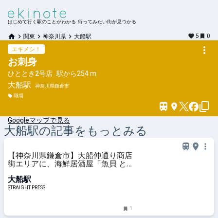
はじめて行く駅のことがわかる 行ってみたい街が見つかる
5
0
関東
神奈川県
大船駅
エキメシ！
お刺身
ひととき2号店
駅から
254 m
大船
駅
神奈川県鎌倉市
職場
Googleマップで見る
大船
駅の記事をもっとみる
【神奈川県鎌倉市】大船仲通り商店
街エリアに、海鮮居酒屋「魚貝 と
ろぼっち 大船」オープン！
大船駅
STRAIGHT PRESS
1