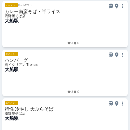
駅から577 m
エキメシ！
カレー南蛮そば・半ライス
浅野屋そば店
大船駅
3
0
エキメシ！
ハンバーグ
肉イタリアン Tronas
大船駅
3
0
エキメシ！
特性 冷やし 天ぷらそば
浅野屋そば店
大船駅