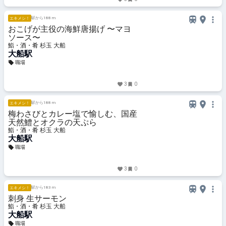
駅から188 m
エキメシ！
おこげが主役の海鮮唐揚げ 〜マヨ
ソース〜
鮨・酒・肴 杉玉 大船
大船駅
職場
3
0
駅から188 m
エキメシ！
梅わさびとカレー塩で愉しむ、国産
天然鱧とオクラの天ぷら
鮨・酒・肴 杉玉 大船
大船駅
職場
3
0
駅から183 m
エキメシ！
刺身 生サーモン
鮨・酒・肴 杉玉 大船
大船駅
職場