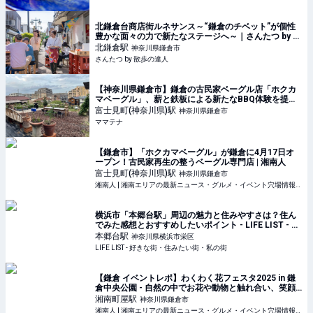
北鎌倉台商店街ルネサンス～“鎌倉のチベット”が個性
豊かな面々の力で新たなステージへ～｜さんたつ by 散
歩の達人
北鎌倉
駅
神奈川県鎌倉市
さんたつ by 散歩の達人
【神奈川県鎌倉市】鎌倉の古民家ベーグル店「ホクカ
マベーグル」、薪と鉄板による新たなBBQ体験を提供 |
ママテナ
富士見町(神奈川県)
駅
神奈川県鎌倉市
ママテナ
【鎌倉市】「ホクカマベーグル」が鎌倉に4月17日オ
ープン！古民家再生の整うベーグル専門店 | 湘南人
富士見町(神奈川県)
駅
神奈川県鎌倉市
湘南人 | 湘南エリアの最新ニュース・グルメ・イベント穴場情報満載！
横浜市「本郷台駅」周辺の魅力と住みやすさは？住ん
でみた感想とおすすめしたいポイント - LIFE LIST - 好
きな街・住みたい街・私の街
本郷台
駅
神奈川県横浜市栄区
LIFE LIST - 好きな街・住みたい街・私の街
【鎌倉 イベントレポ】わくわく花フェスタ2025 in 鎌
倉中央公園 - 自然の中でお花や動物と触れ合い、笑顔
溢れるイベント！ | 湘南人
湘南町屋
駅
神奈川県鎌倉市
湘南人 | 湘南エリアの最新ニュース・グルメ・イベント穴場情報満載！