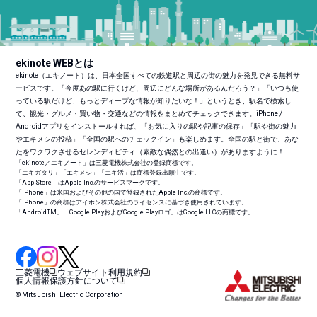
ekinote WEBとは
ekinote（エキノート）は、日本全国すべての鉄道駅と周辺の街の魅力を発見できる無料サ
ービスです。「今度あの駅に行くけど、周辺にどんな場所があるんだろう？」「いつも使
っている駅だけど、もっとディープな情報が知りたいな！」というとき、駅名で検索し
て、観光・グルメ・買い物・交通などの情報をまとめてチェックできます。iPhone /
Androidアプリをインストールすれば、「お気に入りの駅や記事の保存」「駅や街の魅力
やエキメシの投稿」「全国の駅へのチェックイン」も楽しめます。全国の駅と街で、あな
たをワクワクさせるセレンディピティ（素敵な偶然との出逢い）がありますように！
「ekinote／エキノート」は三菱電機株式会社の登録商標です。
「エキガタリ」「エキメシ」「エキ活」は商標登録出願中です。
「App Store」はApple Inc.のサービスマークです。
「iPhone」は米国およびその他の国で登録されたApple Inc.の商標です。
「iPhone」の商標はアイホン株式会社のライセンスに基づき使用されています。
「Android
TM
」「Google PlayおよびGoogle Playロゴ」はGoogle LLCの商標です。
三菱電機
ウェブサイト利用規約
個人情報保護方針について
© Mitsubishi Electric Corporation