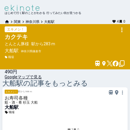
はじめて行く駅のことがわかる 行ってみたい街が見つかる
4
0
関東
神奈川県
大船駅
エキメシ！
カクテキ
とんとん豚様
駅から
283 m
大船
駅
神奈川県鎌倉市
職場
490円
Googleマップで見る
大船
駅の記事をもっとみる
駅から188 m
エキメシ！
お寿司各種
鮨・酒・肴 杉玉 大船
大船駅
職場
3
0