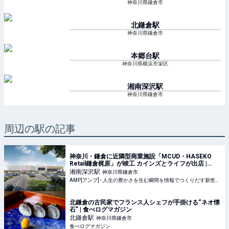
神奈川県鎌倉市
北鎌倉
駅
神奈川県鎌倉市
本郷台
駅
神奈川県横浜市栄区
湘南深沢
駅
神奈川県鎌倉市
周辺の駅の記事
神奈川・鎌倉に近隣型商業施設「MCUD・HASEKO
Retail鎌倉梶原」が竣工 カインズとライフが出店 |
AMP[アンプ] - 人生の豊かさを生む瞬間を情報でつく
湘南深沢
駅
神奈川県鎌倉市
りだす新世代向けビジネスメディア
AMP[アンプ] - 人生の豊かさを生む瞬間を情報でつくりだす新世代向けビジネスメディア
北鎌倉の古民家でフランス人シェフが手掛ける“ネオ懐
石” | 食べログマガジン
北鎌倉
駅
神奈川県鎌倉市
食べログマガジン