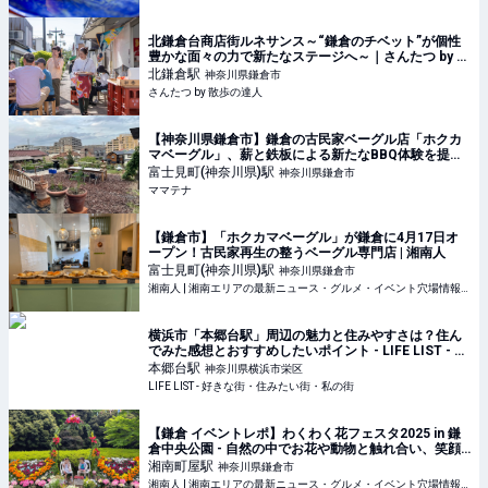
北鎌倉台商店街ルネサンス～“鎌倉のチベット”が個性
豊かな面々の力で新たなステージへ～｜さんたつ by 散
歩の達人
北鎌倉
駅
神奈川県鎌倉市
さんたつ by 散歩の達人
【神奈川県鎌倉市】鎌倉の古民家ベーグル店「ホクカ
マベーグル」、薪と鉄板による新たなBBQ体験を提供 |
ママテナ
富士見町(神奈川県)
駅
神奈川県鎌倉市
ママテナ
【鎌倉市】「ホクカマベーグル」が鎌倉に4月17日オ
ープン！古民家再生の整うベーグル専門店 | 湘南人
富士見町(神奈川県)
駅
神奈川県鎌倉市
湘南人 | 湘南エリアの最新ニュース・グルメ・イベント穴場情報満載！
横浜市「本郷台駅」周辺の魅力と住みやすさは？住ん
でみた感想とおすすめしたいポイント - LIFE LIST - 好
きな街・住みたい街・私の街
本郷台
駅
神奈川県横浜市栄区
LIFE LIST - 好きな街・住みたい街・私の街
【鎌倉 イベントレポ】わくわく花フェスタ2025 in 鎌
倉中央公園 - 自然の中でお花や動物と触れ合い、笑顔
溢れるイベント！ | 湘南人
湘南町屋
駅
神奈川県鎌倉市
湘南人 | 湘南エリアの最新ニュース・グルメ・イベント穴場情報満載！