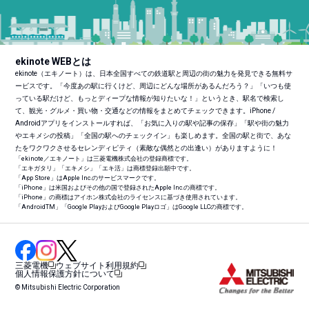
ekinote WEBとは
ekinote（エキノート）は、日本全国すべての鉄道駅と周辺の街の魅力を発見できる無料サ
ービスです。「今度あの駅に行くけど、周辺にどんな場所があるんだろう？」「いつも使
っている駅だけど、もっとディープな情報が知りたいな！」というとき、駅名で検索し
て、観光・グルメ・買い物・交通などの情報をまとめてチェックできます。iPhone /
Androidアプリをインストールすれば、「お気に入りの駅や記事の保存」「駅や街の魅力
やエキメシの投稿」「全国の駅へのチェックイン」も楽しめます。全国の駅と街で、あな
たをワクワクさせるセレンディピティ（素敵な偶然との出逢い）がありますように！
「ekinote／エキノート」は三菱電機株式会社の登録商標です。
「エキガタリ」「エキメシ」「エキ活」は商標登録出願中です。
「App Store」はApple Inc.のサービスマークです。
「iPhone」は米国およびその他の国で登録されたApple Inc.の商標です。
「iPhone」の商標はアイホン株式会社のライセンスに基づき使用されています。
「Android
TM
」「Google PlayおよびGoogle Playロゴ」はGoogle LLCの商標です。
三菱電機
ウェブサイト利用規約
個人情報保護方針について
© Mitsubishi Electric Corporation