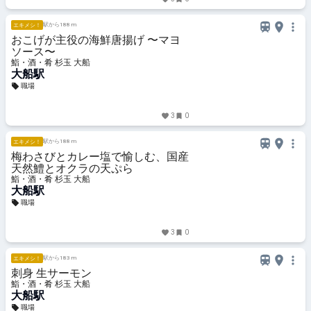
駅から188 m
エキメシ！
おこげが主役の海鮮唐揚げ 〜マヨ
ソース〜
鮨・酒・肴 杉玉 大船
大船駅
職場
3
0
駅から188 m
エキメシ！
梅わさびとカレー塩で愉しむ、国産
天然鱧とオクラの天ぷら
鮨・酒・肴 杉玉 大船
大船駅
職場
3
0
駅から183 m
エキメシ！
刺身 生サーモン
鮨・酒・肴 杉玉 大船
大船駅
職場