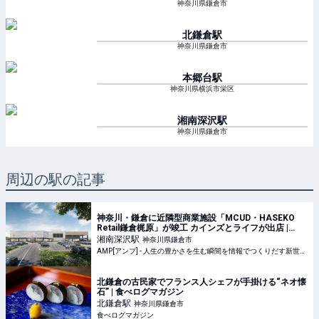
神奈川県鎌倉市
北鎌倉
駅
神奈川県鎌倉市
本郷台
駅
神奈川県横浜市栄区
湘南深沢
駅
神奈川県鎌倉市
周辺の駅の記事
神奈川・鎌倉に近隣型商業施設「MCUD・HASEKO
Retail鎌倉梶原」が竣工 カインズとライフが出店 |
AMP[アンプ] - 人生の豊かさを生む瞬間を情報でつく
湘南深沢
駅
神奈川県鎌倉市
りだす新世代向けビジネスメディア
AMP[アンプ] - 人生の豊かさを生む瞬間を情報でつくりだす新世代向けビジネスメディア
北鎌倉の古民家でフランス人シェフが手掛ける“ネオ懐
石” | 食べログマガジン
北鎌倉
駅
神奈川県鎌倉市
食べログマガジン