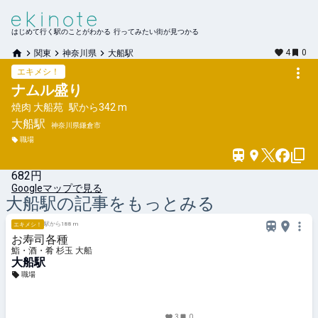
はじめて行く駅のことがわかる 行ってみたい街が見つかる
4
0
関東
神奈川県
大船駅
エキメシ！
ナムル盛り
焼肉 大船苑
駅から
342 m
大船
駅
神奈川県鎌倉市
職場
682円
Googleマップで見る
大船
駅の記事をもっとみる
駅から188 m
エキメシ！
お寿司各種
鮨・酒・肴 杉玉 大船
大船駅
職場
3
0