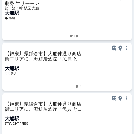
刺身 生サーモン
鮨・酒・肴 杉玉 大船
大船駅
職場
3
0
【神奈川県鎌倉市】大船仲通り商店
街エリアに、海鮮居酒屋「魚貝 と
ろぼっち 大船」オープン！ | ママテ
大船駅
ナ
ママテナ
3
【神奈川県鎌倉市】大船仲通り商店
街エリアに、海鮮居酒屋「魚貝 と
ろぼっち 大船」オープン！
大船駅
STRAIGHT PRESS