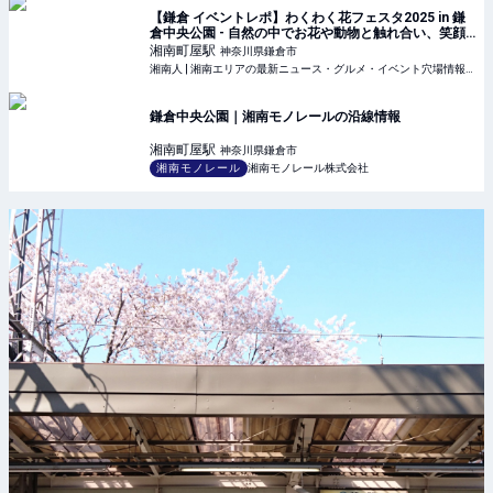
【鎌倉 イベントレポ】わくわく花フェスタ2025 in 鎌
倉中央公園 - 自然の中でお花や動物と触れ合い、笑顔
溢れるイベント！ | 湘南人
湘南町屋
駅
神奈川県鎌倉市
湘南人 | 湘南エリアの最新ニュース・グルメ・イベント穴場情報満載！
鎌倉中央公園｜湘南モノレールの沿線情報
湘南町屋
駅
神奈川県鎌倉市
湘南モノレール
湘南モノレール株式会社