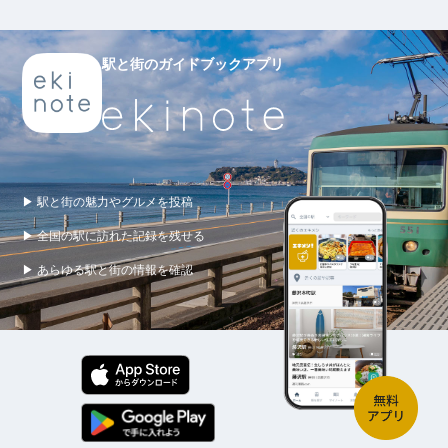
駅と街のガイドブックアプリ
▶ 駅と街の魅力やグルメを投稿
▶ 全国の駅に訪れた記録を残せる
▶ あらゆる駅と街の情報を確認