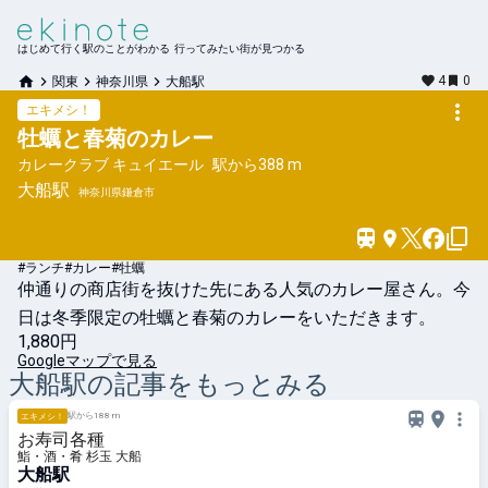
はじめて行く駅のことがわかる 行ってみたい街が見つかる
4
0
関東
神奈川県
大船駅
エキメシ！
牡蠣と春菊のカレー
カレークラブ キュイエール
駅から
388 m
大船
駅
神奈川県鎌倉市
#ランチ
#カレー
#牡蠣
仲通りの商店街を抜けた先にある人気のカレー屋さん。今
日は冬季限定の牡蠣と春菊のカレーをいただきます。
1,880円
Googleマップで見る
大船
駅の記事をもっとみる
駅から188 m
エキメシ！
お寿司各種
鮨・酒・肴 杉玉 大船
大船駅