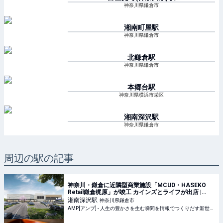
神奈川県鎌倉市
湘南町屋
駅
神奈川県鎌倉市
北鎌倉
駅
神奈川県鎌倉市
本郷台
駅
神奈川県横浜市栄区
湘南深沢
駅
神奈川県鎌倉市
周辺の駅の記事
神奈川・鎌倉に近隣型商業施設「MCUD・HASEKO
Retail鎌倉梶原」が竣工 カインズとライフが出店 |
AMP[アンプ] - 人生の豊かさを生む瞬間を情報でつく
湘南深沢
駅
神奈川県鎌倉市
りだす新世代向けビジネスメディア
AMP[アンプ] - 人生の豊かさを生む瞬間を情報でつくりだす新世代向けビジネスメディア