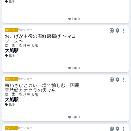
職場
3
0
駅から188 m
エキメシ！
おこげが主役の海鮮唐揚げ 〜マヨ
ソース〜
鮨・酒・肴 杉玉 大船
大船駅
職場
3
0
駅から188 m
エキメシ！
梅わさびとカレー塩で愉しむ、国産
天然鱧とオクラの天ぷら
鮨・酒・肴 杉玉 大船
大船駅
職場
3
0
駅から183 m
エキメシ！