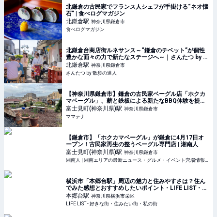
北鎌倉の古民家でフランス人シェフが手掛ける“ネオ懐
石” | 食べログマガジン
北鎌倉
駅
神奈川県鎌倉市
食べログマガジン
北鎌倉台商店街ルネサンス～“鎌倉のチベット”が個性
豊かな面々の力で新たなステージへ～｜さんたつ by 散
歩の達人
北鎌倉
駅
神奈川県鎌倉市
さんたつ by 散歩の達人
【神奈川県鎌倉市】鎌倉の古民家ベーグル店「ホクカ
マベーグル」、薪と鉄板による新たなBBQ体験を提供 |
ママテナ
富士見町(神奈川県)
駅
神奈川県鎌倉市
ママテナ
【鎌倉市】「ホクカマベーグル」が鎌倉に4月17日オ
ープン！古民家再生の整うベーグル専門店 | 湘南人
富士見町(神奈川県)
駅
神奈川県鎌倉市
湘南人 | 湘南エリアの最新ニュース・グルメ・イベント穴場情報満載！
横浜市「本郷台駅」周辺の魅力と住みやすさは？住ん
でみた感想とおすすめしたいポイント - LIFE LIST - 好
きな街・住みたい街・私の街
本郷台
駅
神奈川県横浜市栄区
LIFE LIST - 好きな街・住みたい街・私の街