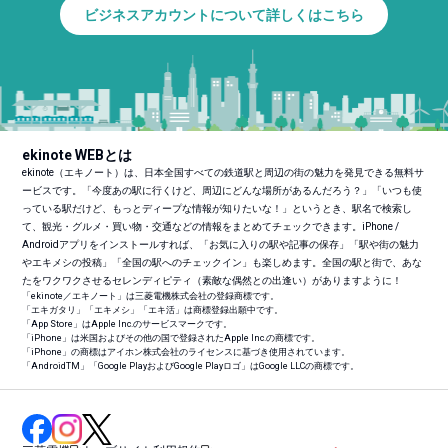
ビジネスアカウントについて詳しくはこちら
ekinote WEBとは
ekinote（エキノート）は、日本全国すべての鉄道駅と周辺の街の魅力を発見できる無料サ
ービスです。「今度あの駅に行くけど、周辺にどんな場所があるんだろう？」「いつも使
っている駅だけど、もっとディープな情報が知りたいな！」というとき、駅名で検索し
て、観光・グルメ・買い物・交通などの情報をまとめてチェックできます。iPhone /
Androidアプリをインストールすれば、「お気に入りの駅や記事の保存」「駅や街の魅力
やエキメシの投稿」「全国の駅へのチェックイン」も楽しめます。全国の駅と街で、あな
たをワクワクさせるセレンディピティ（素敵な偶然との出逢い）がありますように！
「ekinote／エキノート」は三菱電機株式会社の登録商標です。
「エキガタリ」「エキメシ」「エキ活」は商標登録出願中です。
「App Store」はApple Inc.のサービスマークです。
「iPhone」は米国およびその他の国で登録されたApple Inc.の商標です。
「iPhone」の商標はアイホン株式会社のライセンスに基づき使用されています。
「Android
TM
」「Google PlayおよびGoogle Playロゴ」はGoogle LLCの商標です。