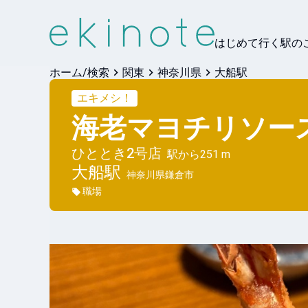
はじめて行く駅の
ホーム/検索
関東
神奈川県
大船駅
エキメシ！
海老マヨチリソー
ひととき2号店
駅から
251 m
大船
駅
神奈川県鎌倉市
職場