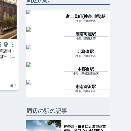
周辺の駅
富士見町(神奈川県)
駅
神奈川県鎌倉市
湘南町屋
駅
神奈川県鎌倉市
商店街エ
北鎌倉
駅
ろぼっち
神奈川県鎌倉市
本郷台
駅
神奈川県横浜市栄区
3
湘南深沢
駅
神奈川県鎌倉市
周辺の駅の記事
神奈川・鎌倉に近隣型商業
施設「MCUD・HASEKO