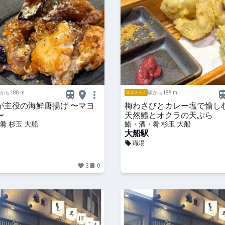
から188 m
駅から188 m
エキメシ！
が主役の海鮮唐揚げ 〜マヨ
梅わさびとカレー塩で愉し
〜
天然鱧とオクラの天ぷら
肴 杉玉 大船
鮨・酒・肴 杉玉 大船
大船駅
職場
3
0