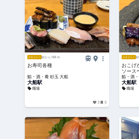
駅から188 m
駅
エキメシ！
エキメシ！
お寿司各種
おこげ
ソース
鮨・酒・肴 杉玉 大船
鮨・酒・
大船駅
大船駅
職場
職場
3
0