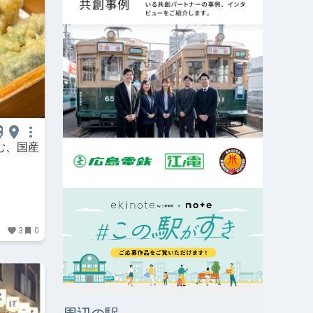
む、国産
3
0