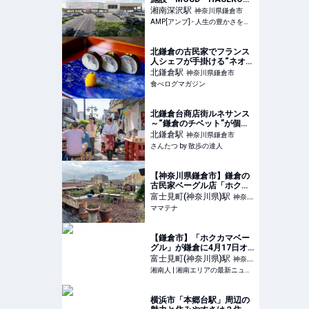
Retail鎌倉梶原」が竣工 カ
湘南深沢
駅
神奈川県鎌倉市
インズとライフが出店 |
AMP[アンプ] - 人生の豊かさを生む瞬間を情報でつくりだす新世代向けビジネスメディア
AMP[アンプ] - 人生の豊か
さを生む瞬間を情報でつく
りだす新世代向けビジネス
北鎌倉の古民家でフランス
メディア
人シェフが手掛ける“ネオ懐
石” | 食べログマガジン
北鎌倉
駅
神奈川県鎌倉市
食べログマガジン
北鎌倉台商店街ルネサンス
～“鎌倉のチベット”が個性
豊かな面々の力で新たなス
北鎌倉
駅
神奈川県鎌倉市
テージへ～｜さんたつ by
さんたつ by 散歩の達人
散歩の達人
【神奈川県鎌倉市】鎌倉の
古民家ベーグル店「ホクカ
マベーグル」、薪と鉄板に
富士見町(神奈川県)
駅
神奈川
よる新たなBBQ体験を提供
ママテナ
県鎌倉市
| ママテナ
【鎌倉市】「ホクカマベー
グル」が鎌倉に4月17日オ
ープン！古民家再生の整う
富士見町(神奈川県)
駅
神奈川
ベーグル専門店 | 湘南人
湘南人 | 湘南エリアの最新ニュース・グルメ・イベント穴場情報満載！
県鎌倉市
横浜市「本郷台駅」周辺の