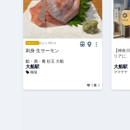
駅から183 m
エキメシ！
刺身 生サーモン
【神奈川
リアに、
鮨・酒・肴 杉玉 大船
大船」オ
大船駅
大船駅
ママテナ
職場
3
0