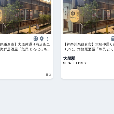
県鎌倉市】大船仲通り商店街エ
【神奈川県鎌倉市】大船仲通り
海鮮居酒屋「魚貝 とろぼっち
リアに、海鮮居酒屋「魚貝 と
ープン！ | ママテナ
大船」オープン！
大船駅
STRAIGHT PRESS
3