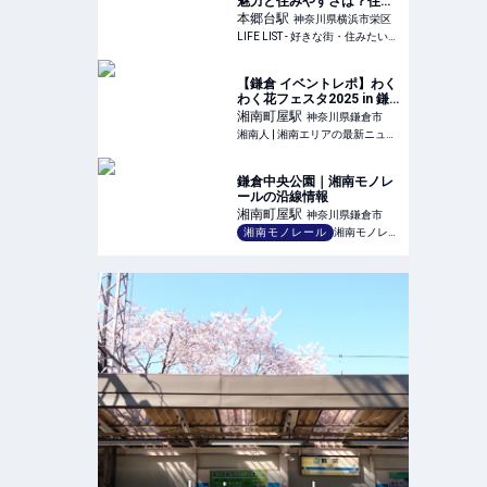
魅力と住みやすさは？住ん
でみた感想とおすすめした
本郷台
駅
神奈川県横浜市栄区
いポイント - LIFE LIST - 好
LIFE LIST - 好きな街・住みたい街・私の街
きな街・住みたい街・私の
街
【鎌倉 イベントレポ】わく
わく花フェスタ2025 in 鎌
倉中央公園 - 自然の中でお
湘南町屋
駅
神奈川県鎌倉市
花や動物と触れ合い、笑顔
湘南人 | 湘南エリアの最新ニュース・グルメ・イベント穴場情報満載！
溢れるイベント！ | 湘南人
鎌倉中央公園｜湘南モノレ
ールの沿線情報
湘南町屋
駅
神奈川県鎌倉市
湘南モノレール
湘南モノレール株式会社