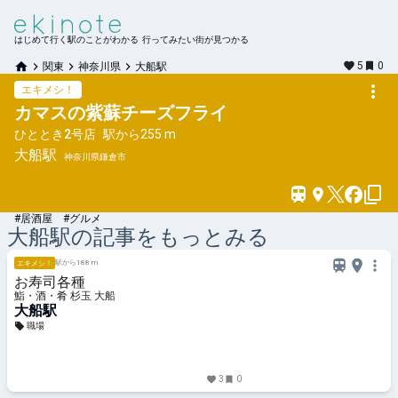
はじめて行く駅のことがわかる 行ってみたい街が見つかる
5
0
関東
神奈川県
大船駅
エキメシ！
カマスの紫蘇チーズフライ
ひととき2号店
駅から
255 m
大船
駅
神奈川県鎌倉市
#居酒屋 #グルメ
大船
駅の記事をもっとみる
駅から188 m
エキメシ！
お寿司各種
鮨・酒・肴 杉玉 大船
大船駅
職場
3
0