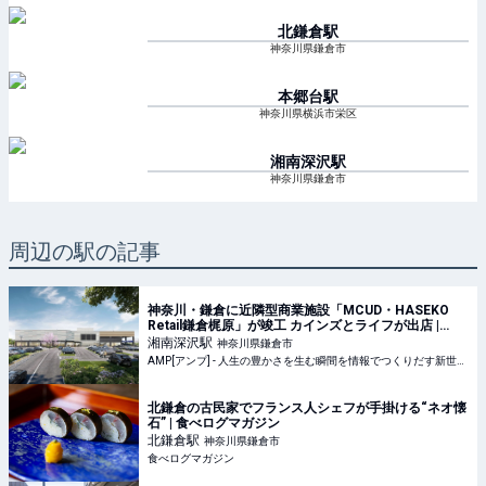
北鎌倉
駅
神奈川県鎌倉市
本郷台
駅
神奈川県横浜市栄区
湘南深沢
駅
神奈川県鎌倉市
周辺の駅の記事
神奈川・鎌倉に近隣型商業施設「MCUD・HASEKO
Retail鎌倉梶原」が竣工 カインズとライフが出店 |
AMP[アンプ] - 人生の豊かさを生む瞬間を情報でつく
湘南深沢
駅
神奈川県鎌倉市
りだす新世代向けビジネスメディア
AMP[アンプ] - 人生の豊かさを生む瞬間を情報でつくりだす新世代向けビジネスメディア
北鎌倉の古民家でフランス人シェフが手掛ける“ネオ懐
石” | 食べログマガジン
北鎌倉
駅
神奈川県鎌倉市
食べログマガジン