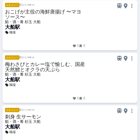
駅から188 m
エキメシ！
おこげが主役の海鮮唐揚げ 〜マヨ
ソース〜
鮨・酒・肴 杉玉 大船
大船駅
職場
3
0
駅から188 m
エキメシ！
梅わさびとカレー塩で愉しむ、国産
天然鱧とオクラの天ぷら
鮨・酒・肴 杉玉 大船
大船駅
職場
3
0
駅から183 m
エキメシ！
刺身 生サーモン
鮨・酒・肴 杉玉 大船
大船駅
職場