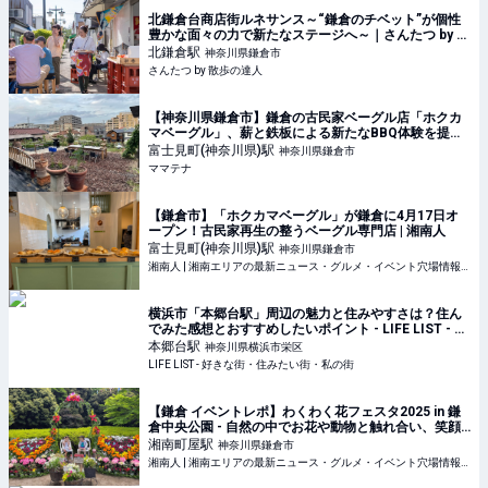
北鎌倉台商店街ルネサンス～“鎌倉のチベット”が個性
豊かな面々の力で新たなステージへ～｜さんたつ by 散
歩の達人
北鎌倉
駅
神奈川県鎌倉市
さんたつ by 散歩の達人
【神奈川県鎌倉市】鎌倉の古民家ベーグル店「ホクカ
マベーグル」、薪と鉄板による新たなBBQ体験を提供 |
ママテナ
富士見町(神奈川県)
駅
神奈川県鎌倉市
ママテナ
【鎌倉市】「ホクカマベーグル」が鎌倉に4月17日オ
ープン！古民家再生の整うベーグル専門店 | 湘南人
富士見町(神奈川県)
駅
神奈川県鎌倉市
湘南人 | 湘南エリアの最新ニュース・グルメ・イベント穴場情報満載！
横浜市「本郷台駅」周辺の魅力と住みやすさは？住ん
でみた感想とおすすめしたいポイント - LIFE LIST - 好
きな街・住みたい街・私の街
本郷台
駅
神奈川県横浜市栄区
LIFE LIST - 好きな街・住みたい街・私の街
【鎌倉 イベントレポ】わくわく花フェスタ2025 in 鎌
倉中央公園 - 自然の中でお花や動物と触れ合い、笑顔
溢れるイベント！ | 湘南人
湘南町屋
駅
神奈川県鎌倉市
湘南人 | 湘南エリアの最新ニュース・グルメ・イベント穴場情報満載！